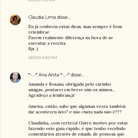
Claudia Lima
disse…
Eu já conhecia estas dicas, mas sempre é bom
relembrar.
Fazem realmente diferença na hora de se
executar a receita.
Bjs :)
26/1/09 6:50 PM
*-...-* Ana Anita *-...-*
disse…
Amanda e Rosana, obrigada pelo carinho
amigas...postarei em breve sim os mimos...
Agradeço a lembrança!
Ameixa...então, sabe que algumas vezes também
me aconteceu isto? e não custa nada não é???
Claudinha...com certeza! Outro motivo por estar
fazendo este guia rápido, é que tenho recebido
comentários através de emails, de pessoas que