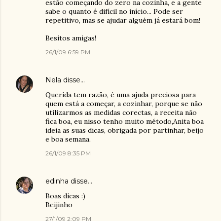
estão começando do zero na cozinha, e a gente
sabe o quanto é difícil no início... Pode ser
repetitivo, mas se ajudar alguém já estará bom!
Besitos amigas!
26/1/09 6:59 PM
Nela
disse…
Querida tem razão, é uma ajuda preciosa para
quem está a começar, a cozinhar, porque se não
utilizarmos as medidas corectas, a receita não
fica boa, eu nisso tenho muito método,Anita boa
ideia as suas dicas, obrigada por partinhar, beijo
e boa semana.
26/1/09 8:35 PM
edinha
disse…
Boas dicas :)
Beijinho
27/1/09 2:09 PM