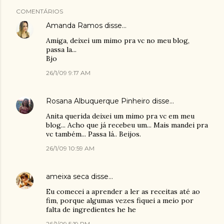
COMENTÁRIOS
Amanda Ramos
disse…
Amiga, deixei um mimo pra vc no meu blog,
passa la...
Bjo
26/1/09 9:17 AM
Rosana Albuquerque Pinheiro
disse…
Anita querida deixei um mimo pra vc em meu
blog... Acho que já recebeu um... Mais mandei pra
vc também... Passa lá.. Beijos.
26/1/09 10:59 AM
ameixa seca
disse…
Eu comecei a aprender a ler as receitas até ao
fim, porque algumas vezes fiquei a meio por
falta de ingredientes he he
26/1/09 5:19 PM