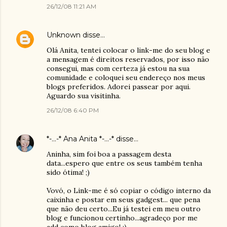
26/12/08 11:21 AM
Unknown
disse…
Olá Anita, tentei colocar o link-me do seu blog e
a mensagem é direitos reservados, por isso não
consegui, mas com certeza já estou na sua
comunidade e coloquei seu endereço nos meus
blogs preferidos. Adorei passear por aqui.
Aguardo sua visitinha.
26/12/08 6:40 PM
*-...-* Ana Anita *-...-*
disse…
Aninha, sim foi boa a passagem desta
data...espero que entre os seus também tenha
sido ótima! ;)
Vovó, o Link-me é só copiar o código interno da
caixinha e postar em seus gadgest... que pena
que não deu certo...Eu já testei em meu outro
blog e funcionou certinho...agradeço por me