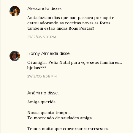
Alessandra
disse…
Anita,faziam dias que nao passava por aqui e
estou adorando as receitas novas,as fotos
tambem estao lindas.Boas Festas!!
27/12/08 5:01 PM
Romy Almeida
disse…
Oi amiga... Feliz Natal para vç e seus familiares...
bjokas***
27/12/08 6:36 PM
Anônimo disse…
Amiga querida,
Nossa quanto tempo...
To morrendo de saudades amiga.
Temos muito que conversar,rsrsrrsrsrrs.