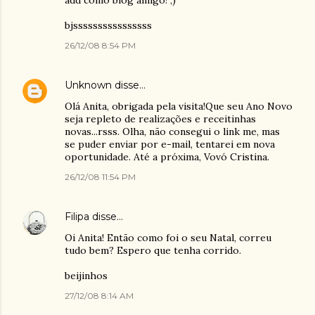
add como blog amigo! ;)
bjssssssssssssssss
26/12/08 8:54 PM
Unknown
disse…
Olá Anita, obrigada pela visita!Que seu Ano Novo
seja repleto de realizações e receitinhas
novas...rsss. Olha, não consegui o link me, mas
se puder enviar por e-mail, tentarei em nova
oportunidade. Até a próxima, Vovó Cristina.
26/12/08 11:54 PM
Filipa
disse…
Oi Anita! Então como foi o seu Natal, correu
tudo bem? Espero que tenha corrido.
beijinhos
27/12/08 8:14 AM