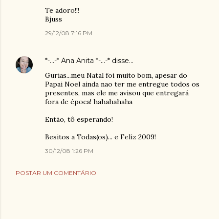
Te adoro!!!
Bjuss
29/12/08 7:16 PM
*-...-* Ana Anita *-...-*
disse…
Gurias...meu Natal foi muito bom, apesar do
Papai Noel ainda nao ter me entregue todos os
presentes, mas ele me avisou que entregará
fora de época! hahahahaha
Então, tô esperando!
Besitos a Todas(os)... e Feliz 2009!
30/12/08 1:26 PM
POSTAR UM COMENTÁRIO