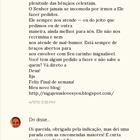
plenitude das bênçãos celestiais.
O Senhor jamais se incomoda por irmos a Ele
fazer pedidos.
Ele sempre nos atende — ou do jeito que
pedimos ou de outra
maneira, ainda melhor para nós. Ele não nos
recrimina e nem
nos atende de mal-humor. Está sempre de
braços abertos para
nos envolver com Seu carinho inigualável.
Você tem algum pedido a fazer e não sabe a
quem? Vá direto a
Deus!
Bjs
Feliz Final de semana!
Meu novo blog:
http://sigajesuslovesyou.blogspot.com/
4/11/10 3:55 PM
Dri
disse…
Oi querida, obrigada pela indicação, mas dei uma
parada com as encomendas maiores! E curta