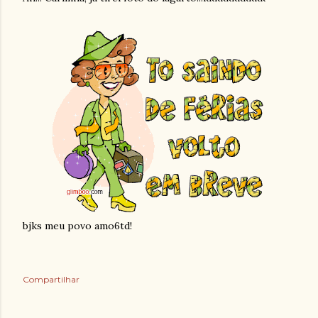
bjks meu povo amo6td!
Compartilhar