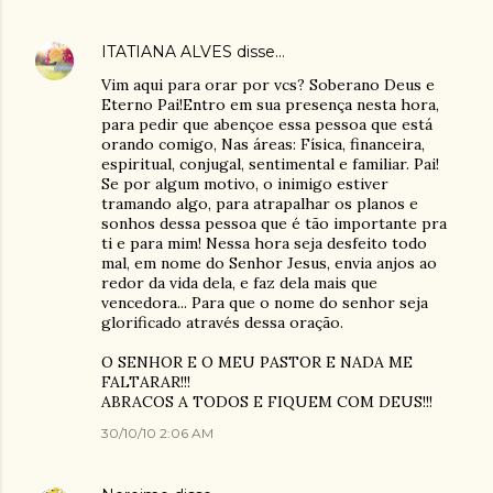
ITATIANA ALVES
disse…
Vim aqui para orar por vcs? Soberano Deus e
Eterno Pai!Entro em sua presença nesta hora,
para pedir que abençoe essa pessoa que está
orando comigo, Nas áreas: Física, financeira,
espiritual, conjugal, sentimental e familiar. Pai!
Se por algum motivo, o inimigo estiver
tramando algo, para atrapalhar os planos e
sonhos dessa pessoa que é tão importante pra
ti e para mim! Nessa hora seja desfeito todo
mal, em nome do Senhor Jesus, envia anjos ao
redor da vida dela, e faz dela mais que
vencedora... Para que o nome do senhor seja
glorificado através dessa oração.
O SENHOR E O MEU PASTOR E NADA ME
FALTARAR!!!
ABRACOS A TODOS E FIQUEM COM DEUS!!!
30/10/10 2:06 AM