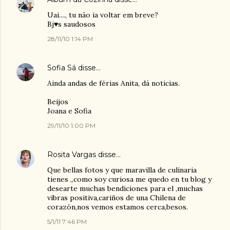
Uai...., tu não ia voltar em breve?
Bj♥s saudosos
28/11/10 1:14 PM
Sofia Sá
disse…
Ainda andas de férias Anita, dá noticias.
Beijos
Joana e Sofia
29/11/10 1:00 PM
Rosita Vargas
disse…
Que bellas fotos y que maravilla de culinaria
tienes ,,como soy curiosa me quedo en tu blog y
desearte muchas bendiciones para el ,muchas
vibras positiva,cariños de una Chilena de
corazón,nos vemos estamos cerca,besos.
5/1/11 7:46 PM