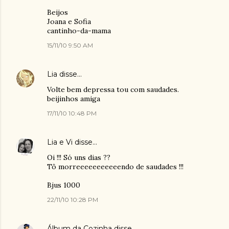
Beijos
Joana e Sofia
cantinho-da-mama
15/11/10 9:50 AM
Lia
disse…
Volte bem depressa tou com saudades.
beijinhos amiga
17/11/10 10:48 PM
Lia e Vi
disse…
Oi !!! Só uns dias ??
Tô morreeeeeeeeeeendo de saudades !!!
Bjus 1000
22/11/10 10:28 PM
Álbum da Cozinha
disse…