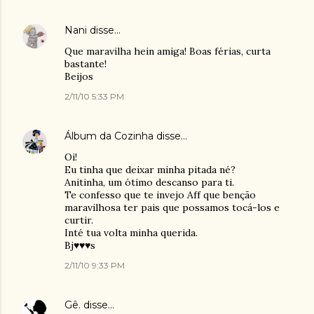
Nani
disse…
Que maravilha hein amiga! Boas férias, curta
bastante!
Beijos
2/11/10 5:33 PM
Álbum da Cozinha
disse…
Oi!
Eu tinha que deixar minha pitada né?
Anitinha, um ótimo descanso para ti.
Te confesso que te invejo Aff que benção
maravilhosa ter pais que possamos tocá-los e
curtir.
Inté tua volta minha querida.
Bj♥♥♥s
2/11/10 9:33 PM
Gê.
disse…