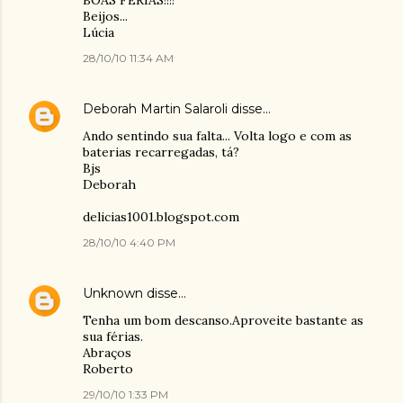
BOAS FÉRIAS!!!!
Beijos...
Lúcia
28/10/10 11:34 AM
Deborah Martin Salaroli
disse…
Ando sentindo sua falta... Volta logo e com as
baterias recarregadas, tá?
Bjs
Deborah
delicias1001.blogspot.com
28/10/10 4:40 PM
Unknown
disse…
Tenha um bom descanso.Aproveite bastante as
sua férias.
Abraços
Roberto
29/10/10 1:33 PM