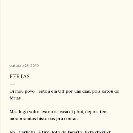
outubro 25, 2010
FÉRIAS
Oi meu povo... estou em Off por uns dias, pois estou de
férias...
Mas logo volto, estou na casa di pópi, depois tem
mooooointas histórias pra contar...
Ah... Carlinha, já tirei foto do lagarto...kkkkkkkkkkk