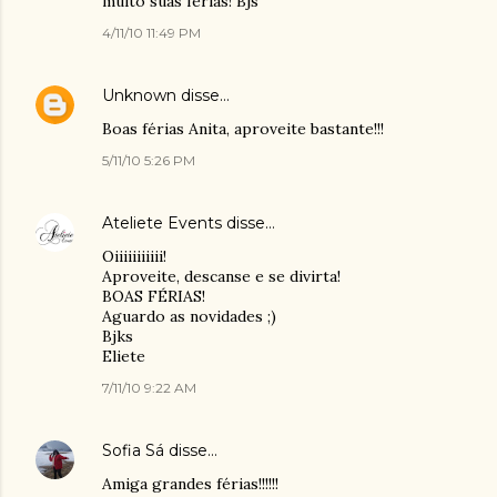
muito suas férias! Bjs
4/11/10 11:49 PM
Unknown
disse…
Boas férias Anita, aproveite bastante!!!
5/11/10 5:26 PM
Ateliete Events
disse…
Oiiiiiiiiiii!
Aproveite, descanse e se divirta!
BOAS FÉRIAS!
Aguardo as novidades ;)
Bjks
Eliete
7/11/10 9:22 AM
Sofia Sá
disse…
Amiga grandes férias!!!!!!