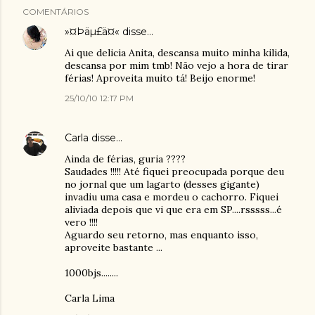
COMENTÁRIOS
»¤Þäµ£ä¤«
disse…
Ai que delicia Anita, descansa muito minha kilida,
descansa por mim tmb! Não vejo a hora de tirar
férias! Aproveita muito tá! Beijo enorme!
25/10/10 12:17 PM
Carla
disse…
Ainda de férias, guria ????
Saudades !!!!! Até fiquei preocupada porque deu
no jornal que um lagarto (desses gigante)
invadiu uma casa e mordeu o cachorro. Fiquei
aliviada depois que vi que era em SP....rsssss...é
vero !!!!
Aguardo seu retorno, mas enquanto isso,
aproveite bastante ...
1000bjs........
Carla Lima