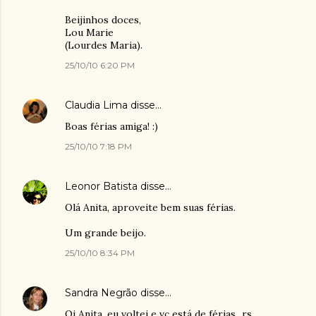
Beijinhos doces,
Lou Marie
(Lourdes Maria).
25/10/10 6:20 PM
Claudia Lima
disse…
Boas férias amiga! :)
25/10/10 7:18 PM
Leonor Batista
disse…
Olá Anita, aproveite bem suas férias.
Um grande beijo.
25/10/10 8:34 PM
Sandra Negrão
disse…
Oi Anita, eu voltei e vc está de férias...rs