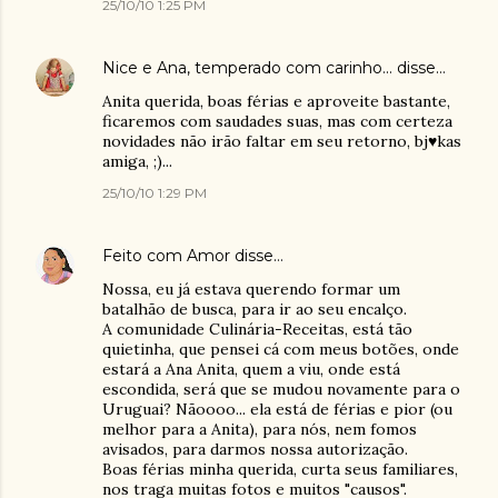
25/10/10 1:25 PM
Nice e Ana, temperado com carinho...
disse…
Anita querida, boas férias e aproveite bastante,
ficaremos com saudades suas, mas com certeza
novidades não irão faltar em seu retorno, bj♥kas
amiga, ;)...
25/10/10 1:29 PM
Feito com Amor
disse…
Nossa, eu já estava querendo formar um
batalhão de busca, para ir ao seu encalço.
A comunidade Culinária-Receitas, está tão
quietinha, que pensei cá com meus botões, onde
estará a Ana Anita, quem a viu, onde está
escondida, será que se mudou novamente para o
Uruguai? Nãoooo... ela está de férias e pior (ou
melhor para a Anita), para nós, nem fomos
avisados, para darmos nossa autorização.
Boas férias minha querida, curta seus familiares,
nos traga muitas fotos e muitos "causos".