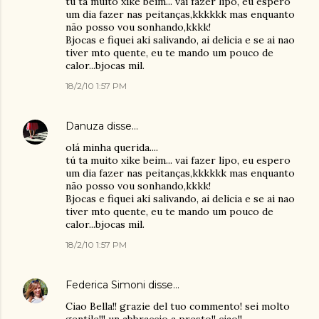
tú ta muito xike beim... vai fazer lipo, eu espero
um dia fazer nas peitanças,kkkkkk mas enquanto
não posso vou sonhando,kkkk!
Bjocas e fiquei aki salivando, ai delicia e se ai nao
tiver mto quente, eu te mando um pouco de
calor...bjocas mil.
18/2/10 1:57 PM
Danuza
disse…
olá minha querida....
tú ta muito xike beim... vai fazer lipo, eu espero
um dia fazer nas peitanças,kkkkkk mas enquanto
não posso vou sonhando,kkkk!
Bjocas e fiquei aki salivando, ai delicia e se ai nao
tiver mto quente, eu te mando um pouco de
calor...bjocas mil.
18/2/10 1:57 PM
Federica Simoni
disse…
Ciao Bella!! grazie del tuo commento! sei molto