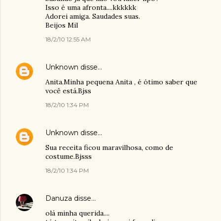
Isso é uma afronta....kkkkkk
Adorei amiga. Saudades suas.
Beijos Mil
18/2/10 12:55 AM
Unknown
disse…
Anita.Minha pequena Anita , é ótimo saber que
você está.Bjss
18/2/10 1:34 PM
Unknown
disse…
Sua receita ficou maravilhosa, como de
costume.Bjsss
18/2/10 1:34 PM
Danuza
disse…
olá minha querida....