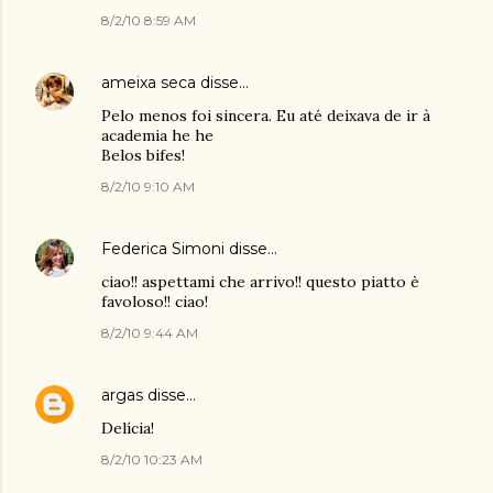
8/2/10 8:59 AM
ameixa seca
disse…
Pelo menos foi sincera. Eu até deixava de ir à
academia he he
Belos bifes!
8/2/10 9:10 AM
Federica Simoni
disse…
ciao!! aspettami che arrivo!! questo piatto è
favoloso!! ciao!
8/2/10 9:44 AM
argas
disse…
Delícia!
8/2/10 10:23 AM