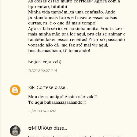
As coisas estão muito corridas? Agora com a
lipo então, hihihihi
Minha vida também...tá uma confusão. Ando
postando mais fotos e frases e essas coisas
curtas, rs, é o que dá mais tempo!
Agora, fala sério, vc cozinha muito. Vou trazer
mais minha mãe pra ler aqui, pra ela se animar e
também fazer essas receitas! Ficar só passando
vontade não dá...me faz até mal vir aqui,
husahasuashasu, tô brincando!
Beijos, vejo vc! :)
19/2/10 10:57 PM
Kiki Cortese
disse…
Meu deus, amiga!! Assim não vale!!!
To aqui babaaaaaaaaaaando!!!!
21/2/10 6:40 PM
✿MIUÍKA✿
disse…