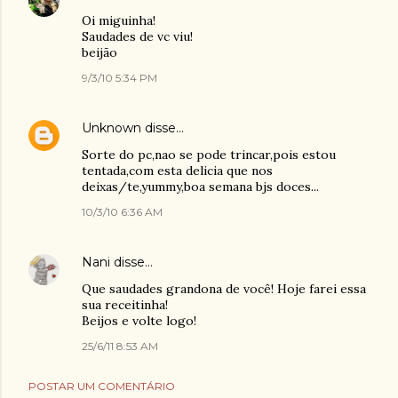
Oi miguinha!
Saudades de vc viu!
beijão
9/3/10 5:34 PM
Unknown
disse…
Sorte do pc,nao se pode trincar,pois estou
tentada,com esta delicia que nos
deixas/te,yummy,boa semana bjs doces...
10/3/10 6:36 AM
Nani
disse…
Que saudades grandona de você! Hoje farei essa
sua receitinha!
Beijos e volte logo!
25/6/11 8:53 AM
POSTAR UM COMENTÁRIO