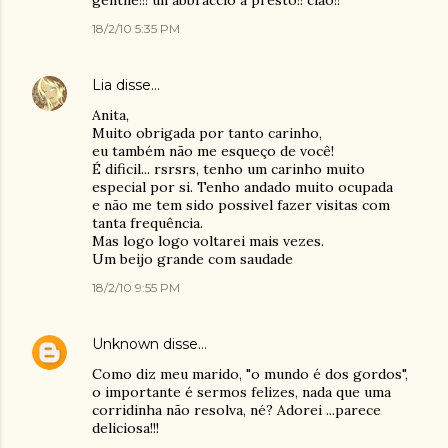
gentile!!! un abbraccio a presto!! ciao!!
18/2/10 5:35 PM
Lia
disse…
Anita,
Muito obrigada por tanto carinho,
eu também não me esqueço de você!
É dificil... rsrsrs, tenho um carinho muito
especial por si. Tenho andado muito ocupada
e não me tem sido possivel fazer visitas com
tanta frequência.
Mas logo logo voltarei mais vezes.
Um beijo grande com saudade
18/2/10 9:55 PM
Unknown
disse…
Como diz meu marido, "o mundo é dos gordos",
o importante é sermos felizes, nada que uma
corridinha não resolva, né? Adorei ...parece
deliciosa!!!