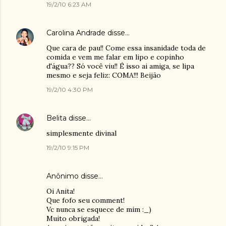
19/2/10 6:23 AM
Carolina Andrade
disse…
Que cara de pau!! Come essa insanidade toda de
comida e vem me falar em lipo e copinho
d'água?? Só você viu!! É isso ai amiga, se lipa
mesmo e seja feliz: COMA!!! Beijão
19/2/10 4:30 PM
Belita
disse…
simplesmente divinal
19/2/10 9:15 PM
Anônimo disse…
Oi Anita!
Que fofo seu comment!
Vc nunca se esquece de mim :_)
Muito obrigada!