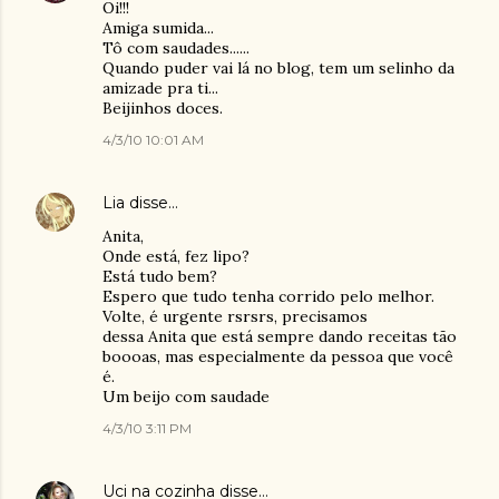
Oi!!!
Amiga sumida...
Tô com saudades......
Quando puder vai lá no blog, tem um selinho da
amizade pra ti...
Beijinhos doces.
4/3/10 10:01 AM
Lia
disse…
Anita,
Onde está, fez lipo?
Está tudo bem?
Espero que tudo tenha corrido pelo melhor.
Volte, é urgente rsrsrs, precisamos
dessa Anita que está sempre dando receitas tão
boooas, mas especialmente da pessoa que você
é.
Um beijo com saudade
4/3/10 3:11 PM
Uci na cozinha
disse…