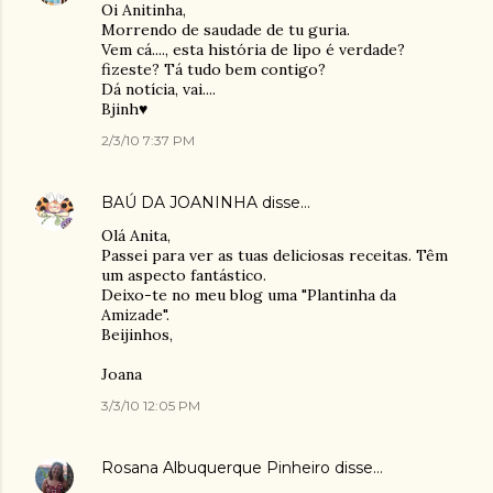
Oi Anitinha,
Morrendo de saudade de tu guria.
Vem cá...., esta história de lipo é verdade?
fizeste? Tá tudo bem contigo?
Dá notícia, vai....
Bjinh♥
2/3/10 7:37 PM
BAÚ DA JOANINHA
disse…
Olá Anita,
Passei para ver as tuas deliciosas receitas. Têm
um aspecto fantástico.
Deixo-te no meu blog uma "Plantinha da
Amizade".
Beijinhos,
Joana
3/3/10 12:05 PM
Rosana Albuquerque Pinheiro
disse…