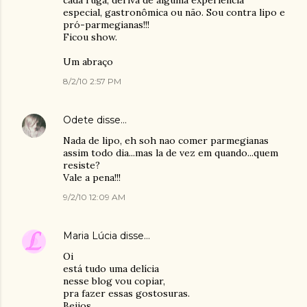
cada ruga, deriva de alguma experiência
especial, gastronômica ou não. Sou contra lipo e
pró-parmegianas!!!
Ficou show.
Um abraço
8/2/10 2:57 PM
Odete
disse…
Nada de lipo, eh soh nao comer parmegianas
assim todo dia...mas la de vez em quando...quem
resiste?
Vale a pena!!!
9/2/10 12:09 AM
Maria Lúcia
disse…
Oi
está tudo uma delícia
nesse blog vou copiar,
pra fazer essas gostosuras.
Beijos...