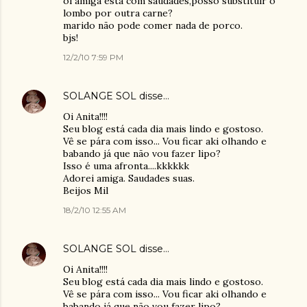
oi amiga esta com saudades,posso substituir o
lombo por outra carne?
marido não pode comer nada de porco.
bjs!
12/2/10 7:59 PM
SOLANGE SOL
disse…
Oi Anita!!!!
Seu blog está cada dia mais lindo e gostoso.
Vê se pára com isso... Vou ficar aki olhando e
babando já que não vou fazer lipo?
Isso é uma afronta....kkkkkk
Adorei amiga. Saudades suas.
Beijos Mil
18/2/10 12:55 AM
SOLANGE SOL
disse…
Oi Anita!!!!
Seu blog está cada dia mais lindo e gostoso.
Vê se pára com isso... Vou ficar aki olhando e
babando já que não vou fazer lipo?