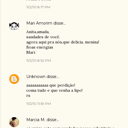
11/2/10 8:17 PM
Mari Amorim
disse…
Anita,amada,
saudades de você.
agora aqui pra nós,que delicia, menina!
Boas energias
Mari
11/2/10 8:52 PM
Unknown
disse…
aaaaaaaaaaa que perdição!
coma tudo e que venha a lipo!
rs
11/2/10 11:59 PM
Marcia M.
disse…