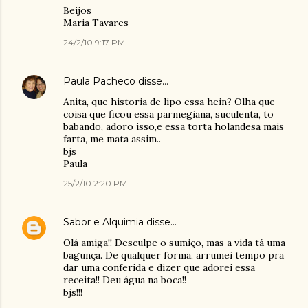
Beijos
Maria Tavares
24/2/10 9:17 PM
Paula Pacheco
disse…
Anita, que historia de lipo essa hein? Olha que
coisa que ficou essa parmegiana, suculenta, to
babando, adoro isso,e essa torta holandesa mais
farta, me mata assim..
bjs
Paula
25/2/10 2:20 PM
Sabor e Alquimia
disse…
Olá amiga!! Desculpe o sumiço, mas a vida tá uma
bagunça. De qualquer forma, arrumei tempo pra
dar uma conferida e dizer que adorei essa
receita!! Deu água na boca!!
bjs!!!