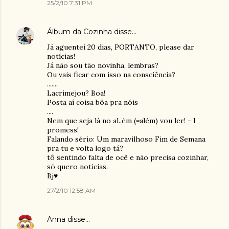
25/2/10 7:31 PM
Álbum da Cozinha
disse…
Já aguentei 20 dias, PORTANTO, please dar
notícias!
Já não sou tão novinha, lembras?
Ou vais ficar com isso na consciência?
.......
Lacrimejou? Boa!
Posta aí coisa bôa pra nóis
....
Nem que seja lá no al..ém (=além) vou ler! - I
promess!
Falando sério: Um maravilhoso Fim de Semana
pra tu e volta logo tá?
tô sentindo falta de ocê e não precisa cozinhar,
só quero notícias.
Bj♥
27/2/10 12:58 AM
Anna
disse…