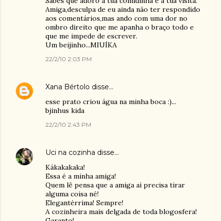
Sabes que adoro a tua comidinha e a tua visita.
Amiga,desculpa de eu ainda não ter respondido
aos comentários,mas ando com uma dor no
ombro direito que me apanha o braço todo e
que me impede de escrever.
Um beijinho...MIUÍKA
22/2/10 2:03 PM
Xana Bértolo
disse…
esse prato criou água na minha boca :)...
bjinhus kida
22/2/10 2:43 PM
Uci na cozinha
disse…
Kákakakaka!
Essa é a minha amiga!
Quem lê pensa que a amiga aí precisa tirar
alguma coisa né!
Elegantérrima! Sempre!
A cozinheira mais delgada de toda blogosfera!
Garanto!