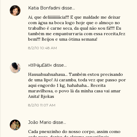
Katia Bonfadini
disse…
Ai, que delííííííííícia!!!! E que maldade me deixar
com água na boca logo hoje que o almoço no
trabalho é carne seca, da qual não sou fã!!!!! Eu
também me empanturraria com essa receita,fez
bem!!!! Beijos e uma ótima semana!
8/2/10 10:48 AM
»¤Þäµ£ä¤«
disse…
Hauuahuahuahaua... Também estou precisando
de uma lipo! Ai caramba, toda vez que passo por
aqui engordo 1 kg, hahahaha... Receita
maravilhosa, o povo lá da minha casa vai amar
Anita! Bjokas
8/2/10 11:07 AM
João Mario
disse…
Cada pneuzinho do nosso corpo, assim como