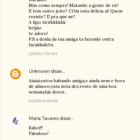
Mas como sempre! Matando a gente de rir!
E tem outro jeito? COm esta delícia aí! Quem
resiste? E pra que né?
A lipo tira!kkkkkk
beijão
te adoro!
P.S a doida da tua amiga ta fazendo outra
faculdade!rs
23/2/10 1:30 AM
Unknown
disse…
Aiaiai,estou babando amiga,e ainda nem e hora
de almoco,esta nota dez,resto de uma boa
semana,bjs doces..
24/2/10 6:45 AM
Maria Tavares
disse…
Babei!!!
Fabuloso!