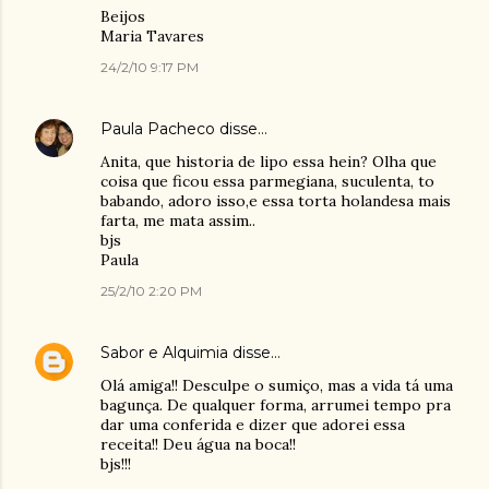
Beijos
Maria Tavares
24/2/10 9:17 PM
Paula Pacheco
disse…
Anita, que historia de lipo essa hein? Olha que
coisa que ficou essa parmegiana, suculenta, to
babando, adoro isso,e essa torta holandesa mais
farta, me mata assim..
bjs
Paula
25/2/10 2:20 PM
Sabor e Alquimia
disse…
Olá amiga!! Desculpe o sumiço, mas a vida tá uma
bagunça. De qualquer forma, arrumei tempo pra
dar uma conferida e dizer que adorei essa
receita!! Deu água na boca!!
bjs!!!