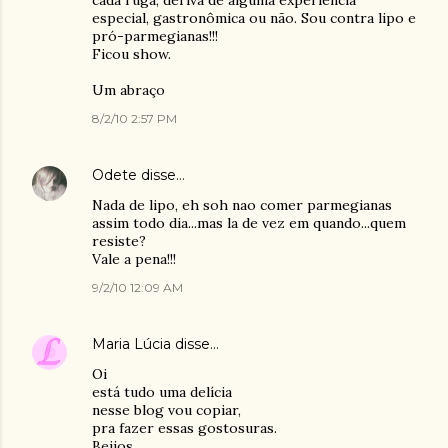
cada ruga, deriva de alguma experiência
especial, gastronômica ou não. Sou contra lipo e
pró-parmegianas!!!
Ficou show.
Um abraço
8/2/10 2:57 PM
Odete
disse…
Nada de lipo, eh soh nao comer parmegianas
assim todo dia...mas la de vez em quando...quem
resiste?
Vale a pena!!!
9/2/10 12:09 AM
Maria Lúcia
disse…
Oi
está tudo uma delícia
nesse blog vou copiar,
pra fazer essas gostosuras.
Beijos...