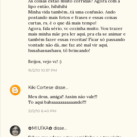
As coisas estão muito corridas? Agora com a
lipo então, hihihihi
Minha vida também...tá uma confusão. Ando
postando mais fotos e frases e essas coisas
curtas, rs, é o que dá mais tempo!
Agora, fala sério, vc cozinha muito. Vou trazer
mais minha mãe pra ler aqui, pra ela se animar e
também fazer essas receitas! Ficar só passando
vontade não dá...me faz até mal vir aqui,
husahasuashasu, tô brincando!
Beijos, vejo vc! :)
19/2/10 10:57 PM
Kiki Cortese
disse…
Meu deus, amiga!! Assim não vale!!!
To aqui babaaaaaaaaaaando!!!!
21/2/10 6:40 PM
✿MIUÍKA✿
disse…