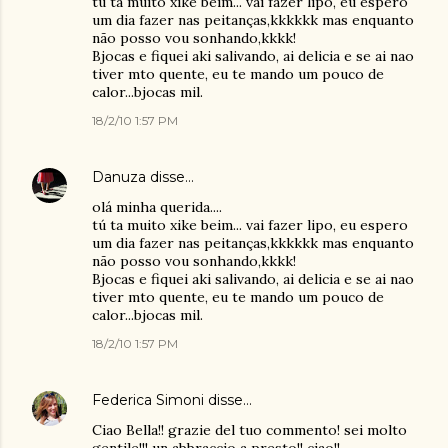
tú ta muito xike beim... vai fazer lipo, eu espero
um dia fazer nas peitanças,kkkkkk mas enquanto
não posso vou sonhando,kkkk!
Bjocas e fiquei aki salivando, ai delicia e se ai nao
tiver mto quente, eu te mando um pouco de
calor...bjocas mil.
18/2/10 1:57 PM
Danuza
disse…
olá minha querida....
tú ta muito xike beim... vai fazer lipo, eu espero
um dia fazer nas peitanças,kkkkkk mas enquanto
não posso vou sonhando,kkkk!
Bjocas e fiquei aki salivando, ai delicia e se ai nao
tiver mto quente, eu te mando um pouco de
calor...bjocas mil.
18/2/10 1:57 PM
Federica Simoni
disse…
Ciao Bella!! grazie del tuo commento! sei molto