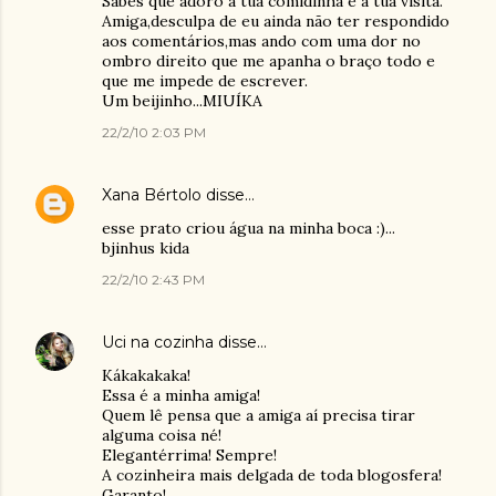
Sabes que adoro a tua comidinha e a tua visita.
Amiga,desculpa de eu ainda não ter respondido
aos comentários,mas ando com uma dor no
ombro direito que me apanha o braço todo e
que me impede de escrever.
Um beijinho...MIUÍKA
22/2/10 2:03 PM
Xana Bértolo
disse…
esse prato criou água na minha boca :)...
bjinhus kida
22/2/10 2:43 PM
Uci na cozinha
disse…
Kákakakaka!
Essa é a minha amiga!
Quem lê pensa que a amiga aí precisa tirar
alguma coisa né!
Elegantérrima! Sempre!
A cozinheira mais delgada de toda blogosfera!
Garanto!