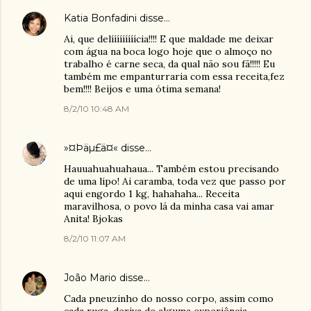
Katia Bonfadini
disse…
Ai, que delííííííííícia!!!! E que maldade me deixar
com água na boca logo hoje que o almoço no
trabalho é carne seca, da qual não sou fã!!!!! Eu
também me empanturraria com essa receita,fez
bem!!!! Beijos e uma ótima semana!
8/2/10 10:48 AM
»¤Þäµ£ä¤«
disse…
Hauuahuahuahaua... Também estou precisando
de uma lipo! Ai caramba, toda vez que passo por
aqui engordo 1 kg, hahahaha... Receita
maravilhosa, o povo lá da minha casa vai amar
Anita! Bjokas
8/2/10 11:07 AM
João Mario
disse…
Cada pneuzinho do nosso corpo, assim como