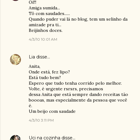
Oi!!!
Amiga sumida...
Tô com saudades......
Quando puder vai lá no blog, tem um selinho da
amizade pra ti...
Beijinhos doces.
4/3/10 10:01 AM
Lia
disse…
Anita,
Onde está, fez lipo?
Está tudo bem?
Espero que tudo tenha corrido pelo melhor.
Volte, é urgente rsrsrs, precisamos
dessa Anita que está sempre dando receitas tão
boooas, mas especialmente da pessoa que você
é.
Um beijo com saudade
4/3/10 3:11 PM
Uci na cozinha
disse…