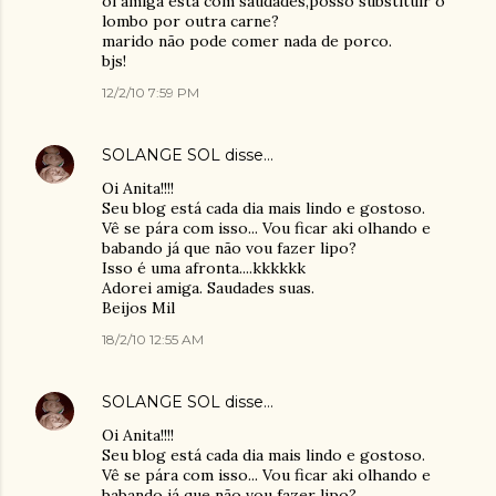
oi amiga esta com saudades,posso substituir o
lombo por outra carne?
marido não pode comer nada de porco.
bjs!
12/2/10 7:59 PM
SOLANGE SOL
disse…
Oi Anita!!!!
Seu blog está cada dia mais lindo e gostoso.
Vê se pára com isso... Vou ficar aki olhando e
babando já que não vou fazer lipo?
Isso é uma afronta....kkkkkk
Adorei amiga. Saudades suas.
Beijos Mil
18/2/10 12:55 AM
SOLANGE SOL
disse…
Oi Anita!!!!
Seu blog está cada dia mais lindo e gostoso.
Vê se pára com isso... Vou ficar aki olhando e
babando já que não vou fazer lipo?