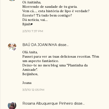
Oi Anitinha,
Morrendo de saudade de tu guria.
Vem cá...., esta história de lipo é verdade?
fizeste? Tá tudo bem contigo?
Dá notícia, vai....
Bjinh♥
2/3/10 7:37 PM
BAÚ DA JOANINHA
disse…
Olá Anita,
Passei para ver as tuas deliciosas receitas. Têm
um aspecto fantástico.
Deixo-te no meu blog uma "Plantinha da
Amizade".
Beijinhos,
Joana
3/3/10 12:05 PM
Rosana Albuquerque Pinheiro
disse…