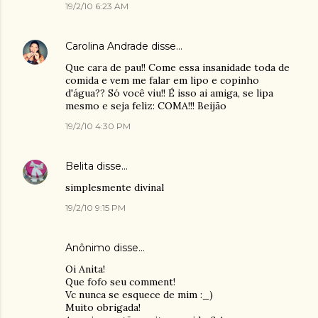
19/2/10 6:23 AM
Carolina Andrade
disse…
Que cara de pau!! Come essa insanidade toda de
comida e vem me falar em lipo e copinho
d'água?? Só você viu!! É isso ai amiga, se lipa
mesmo e seja feliz: COMA!!! Beijão
19/2/10 4:30 PM
Belita
disse…
simplesmente divinal
19/2/10 9:15 PM
Anônimo disse…
Oi Anita!
Que fofo seu comment!
Vc nunca se esquece de mim :_)
Muito obrigada!