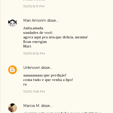
11/2/10 8:17 PM
Mari Amorim
disse…
Anita,amada,
saudades de você.
agora aqui pra nós,que delicia, menina!
Boas energias
Mari
11/2/10 8:52 PM
Unknown
disse…
aaaaaaaaaaa que perdição!
coma tudo e que venha a lipo!
rs
11/2/10 11:59 PM
Marcia M.
disse…