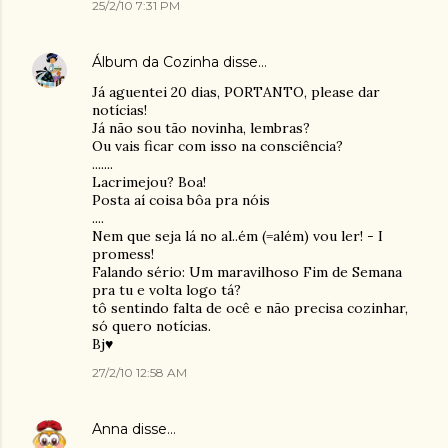
25/2/10 7:31 PM
Álbum da Cozinha
disse…
Já aguentei 20 dias, PORTANTO, please dar
notícias!
Já não sou tão novinha, lembras?
Ou vais ficar com isso na consciência?
.......
Lacrimejou? Boa!
Posta aí coisa bôa pra nóis
....
Nem que seja lá no al..ém (=além) vou ler! - I
promess!
Falando sério: Um maravilhoso Fim de Semana
pra tu e volta logo tá?
tô sentindo falta de ocê e não precisa cozinhar,
só quero notícias.
Bj♥
27/2/10 12:58 AM
Anna
disse…