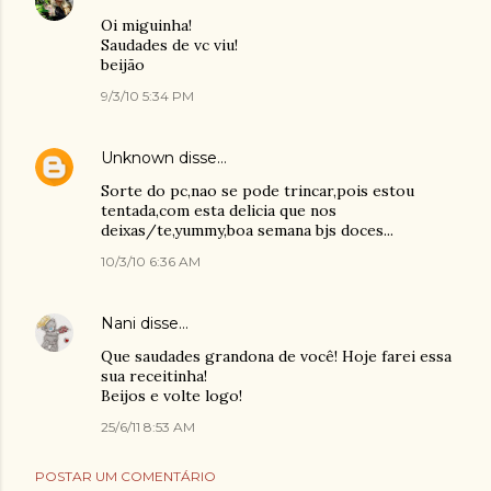
Oi miguinha!
Saudades de vc viu!
beijão
9/3/10 5:34 PM
Unknown
disse…
Sorte do pc,nao se pode trincar,pois estou
tentada,com esta delicia que nos
deixas/te,yummy,boa semana bjs doces...
10/3/10 6:36 AM
Nani
disse…
Que saudades grandona de você! Hoje farei essa
sua receitinha!
Beijos e volte logo!
25/6/11 8:53 AM
POSTAR UM COMENTÁRIO