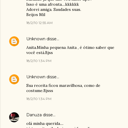
Isso é uma afronta....kkkkkk
Adorei amiga. Saudades suas.
Beijos Mil
18/2/10 12:55 AM
Unknown
disse…
Anita.Minha pequena Anita , é ótimo saber que
você está.Bjss
18/2/10 1:34 PM
Unknown
disse…
Sua receita ficou maravilhosa, como de
costume.Bjsss
18/2/10 1:34 PM
Danuza
disse…
olá minha querida....