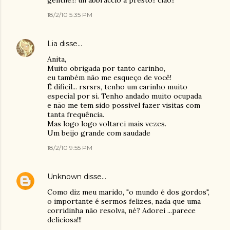
gentile!!! un abbraccio a presto!! ciao!!
18/2/10 5:35 PM
Lia
disse…
Anita,
Muito obrigada por tanto carinho,
eu também não me esqueço de você!
É dificil... rsrsrs, tenho um carinho muito
especial por si. Tenho andado muito ocupada
e não me tem sido possivel fazer visitas com
tanta frequência.
Mas logo logo voltarei mais vezes.
Um beijo grande com saudade
18/2/10 9:55 PM
Unknown
disse…
Como diz meu marido, "o mundo é dos gordos",
o importante é sermos felizes, nada que uma
corridinha não resolva, né? Adorei ...parece
deliciosa!!!