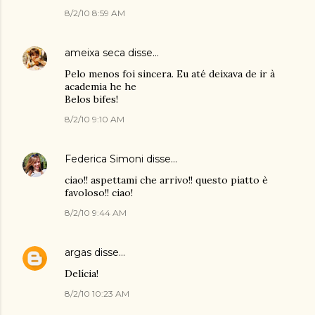
8/2/10 8:59 AM
ameixa seca
disse…
Pelo menos foi sincera. Eu até deixava de ir à
academia he he
Belos bifes!
8/2/10 9:10 AM
Federica Simoni
disse…
ciao!! aspettami che arrivo!! questo piatto è
favoloso!! ciao!
8/2/10 9:44 AM
argas
disse…
Delícia!
8/2/10 10:23 AM