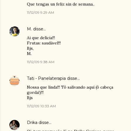
Que tengas un feliz sin de semana..
11/12/09 9:29 AM
M.
disse…
Ai que delícia!!!
Frutas: saudável!!!
Bjs,
M.
11/12/09 9:38 AM
Tati - Panelaterapia
disse…
Nossa que linda!!! Tô salivando aqui (ô cabeça
gorda!)!!!
Bjs
11/12/09 10:33 AM
Drika
disse…