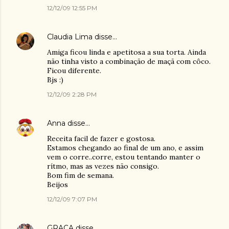
12/12/09 12:55 PM
Claudia Lima
disse…
Amiga ficou linda e apetitosa a sua torta. Ainda
não tinha visto a combinação de maçã com côco.
Ficou diferente.
Bjs :)
12/12/09 2:28 PM
Anna
disse…
Receita facil de fazer e gostosa.
Estamos chegando ao final de um ano, e assim
vem o corre..corre, estou tentando manter o
rítmo, mas as vezes não consigo.
Bom fim de semana.
Beijos
12/12/09 7:07 PM
GRAÇA
disse…