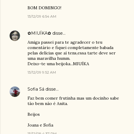
BOM DOMINGO!
13/12/09 6:54 AM
✿MIUÍKA✿
disse…
Amiga passei para te agradecer o teu
comentário e fiquei completamente babada
pelas delícias que aí tens,essa tarte deve ser
uma maravilha humm.
Deixo-te uma beijoka...MIUÍKA
13/12/09 9:52 AM
Sofia Sá
disse…
Faz bem comer frutinha mas um docinho sabe
tão bem não é Anita.
Beijos
Joana e Sofia
13/12/09 4:37 PM