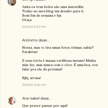
Anita os teus bolos são uma maravilha
Tenho no meu blog um desafio para ti
Bom fim de semana e bjs
Graça
12/12/09 9:30 PM
Anônimo disse…
Nossa, mas vc tira umas fotos ótimas, sabia?!
Parabéns!
E essa torta é maaaa-ravilhosa mesmo! Minha
mãe faz, mas nunca com o côco. É uma boa, vou
falar pra ela, da próxima!!
Bjbj, arrasa!
13/12/09 12:52 AM
Ana Isabel
disse…
Que prazer passar por aqui!