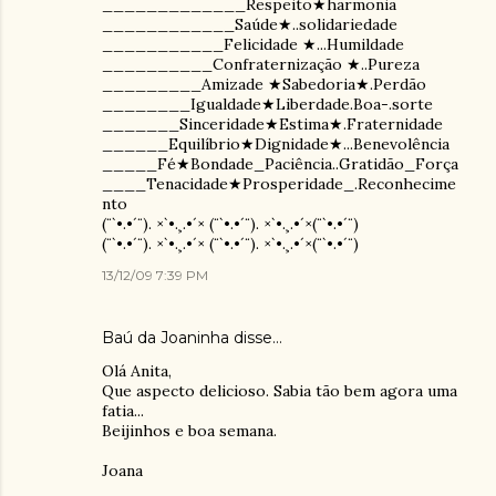
_____________Respeito★harmonia
____________Saúde★..solidariedade
___________Felicidade ★...Humildade
__________Confraternização ★..Pureza
_________Amizade ★Sabedoria★.Perdão
________Igualdade★Liberdade.Boa-.sorte
_______Sinceridade★Estima★.Fraternidade
______Equilíbrio★Dignidade★...Benevolência
_____Fé★Bondade_Paciência..Gratidão_Força
____Tenacidade★Prosperidade_.Reconhecime
nto
(¨`•.•´¨). ×`•.¸.•´× (¨`•.•´¨). ×`•.¸.•´×(¨`•.•´¨)
(¨`•.•´¨). ×`•.¸.•´× (¨`•.•´¨). ×`•.¸.•´×(¨`•.•´¨)
13/12/09 7:39 PM
Baú da Joaninha
disse…
Olá Anita,
Que aspecto delicioso. Sabia tão bem agora uma
fatia...
Beijinhos e boa semana.
Joana