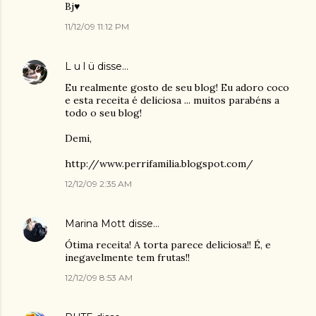
Bj♥
11/12/09 11:12 PM
L u l ü
disse…
Eu realmente gosto de seu blog! Eu adoro coco
e esta receita é deliciosa ... muitos parabéns a
todo o seu blog!
Demi,
http://www.perrifamilia.blogspot.com/
12/12/09 2:35 AM
Marina Mott
disse…
Ótima receita! A torta parece deliciosa!! É, e
inegavelmente tem frutas!!
12/12/09 8:53 AM