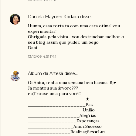
Daniela Mayumi Kodaira
disse…
Humm, essa torta ta com uma cara otima! vou
experimentar!
Obrigada pela visita... vou destrinchar melhor o
seu blog assim que puder. um beijo
Dani
13/12/09 4:51 PM
Álbum da Artesã
disse…
Oi Anita, tenha uma semana bem bacana. Bj♥
Já montou sua árvore???
eu,Trouxe uma para você!!!
___________________★
___________________Paz
__________________União
_________________Alegrias
________________Esperanças
_______________Amor.Sucesso
______________Realizações★Luz