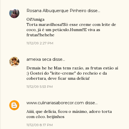
Rosana Albuquerque Pinheiro
disse…
Oi!!Amiga
Torta maravilhosa!!Só esse creme com leite de
coco, já é um petáculo.Humm!!E viva as
frutas!!hehehe
11/12/09 2:27 PM
ameixa seca
disse…
Demais he he Mas tens razão, as frutas estão aí
:) Gostei do "leite-creme" do recheio e da
cobertura, deve ficar uma delícia!
11/12/09 5:53 PM
www.culinariasaborecor.com
disse…
Aiiii, que delícia, ficou o máximo, adoro torta
com côco. beijinhos
11/12/09 8:17 PM