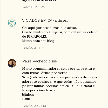
agradecem hehehehe
14/12/09 12:15 PM
VICIADOS EM CAFÉ
disse…
Cai aqui por acaso, mas que acaso.
Gosto muito do Uruguai, com ênfase na cidade
de PIRIAPOLIS.
Muito bom seu blog.
14/12/09 2:11 PM
Paula Pacheco
disse…
Muito bommmm,adorei esta receita pratica e
com frutas, ótima pro verão.
Se agente não se ver mais por, quero dizer que
adorei te conhecer e que todas nós possamos
postar muitas receitas em 2010, Feliz Natal e
Prospero Ano Novo,
bjinhos
Paula
14/12/09 2:34 PM