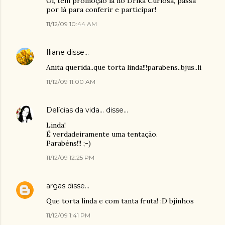
Oi, tem promoção lá no Drika Curiosa, passa
por lá para conferir e participar!
11/12/09 10:44 AM
Iliane
disse…
Anita querida..que torta linda!!!parabens..bjus..li
11/12/09 11:00 AM
Delícias da vida...
disse…
Linda!
É verdadeiramente uma tentação.
Parabéns!!! ;-)
11/12/09 12:25 PM
argas
disse…
Que torta linda e com tanta fruta! :D bjinhos
11/12/09 1:41 PM