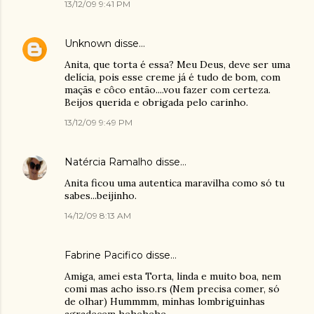
13/12/09 9:41 PM
Unknown
disse…
Anita, que torta é essa? Meu Deus, deve ser uma
delícia, pois esse creme já é tudo de bom, com
maçãs e côco então....vou fazer com certeza.
Beijos querida e obrigada pelo carinho.
13/12/09 9:49 PM
Natércia Ramalho
disse…
Anita ficou uma autentica maravilha como só tu
sabes...beijinho.
14/12/09 8:13 AM
Fabrine Pacifico
disse…
Amiga, amei esta Torta, linda e muito boa, nem
comi mas acho isso.rs (Nem precisa comer, só
de olhar) Hummmm, minhas lombriguinhas