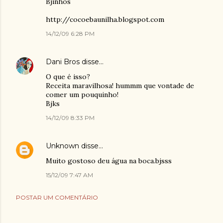
Bjinhos
http://cocoebaunilha.blogspot.com
14/12/09 6:28 PM
Dani Bros
disse…
O que é isso?
Receita maravilhosa! hummm que vontade de
comer um pouquinho!
Bjks
14/12/09 8:33 PM
Unknown
disse…
Muito gostoso deu água na boca.bjsss
15/12/09 7:47 AM
POSTAR UM COMENTÁRIO