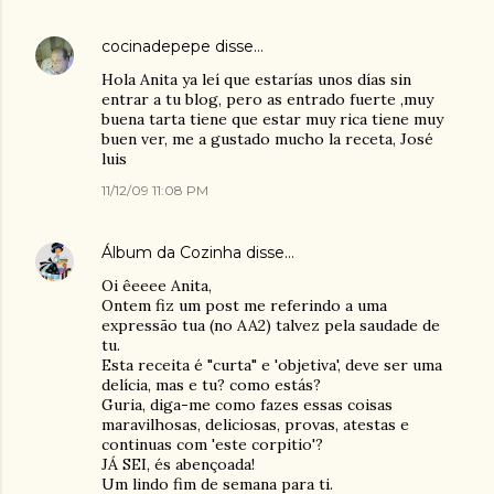
cocinadepepe
disse…
Hola Anita ya leí que estarías unos días sin
entrar a tu blog, pero as entrado fuerte ,muy
buena tarta tiene que estar muy rica tiene muy
buen ver, me a gustado mucho la receta, José
luis
11/12/09 11:08 PM
Álbum da Cozinha
disse…
Oi êeeee Anita,
Ontem fiz um post me referindo a uma
expressão tua (no AA2) talvez pela saudade de
tu.
Esta receita é "curta" e 'objetiva', deve ser uma
delícia, mas e tu? como estás?
Guria, diga-me como fazes essas coisas
maravilhosas, deliciosas, provas, atestas e
continuas com 'este corpitio'?
JÁ SEI, és abençoada!
Um lindo fim de semana para ti.