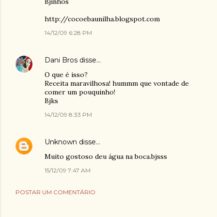
Bjinhos
http://cocoebaunilha.blogspot.com
14/12/09 6:28 PM
Dani Bros
disse…
O que é isso?
Receita maravilhosa! hummm que vontade de
comer um pouquinho!
Bjks
14/12/09 8:33 PM
Unknown
disse…
Muito gostoso deu água na boca.bjsss
15/12/09 7:47 AM
POSTAR UM COMENTÁRIO