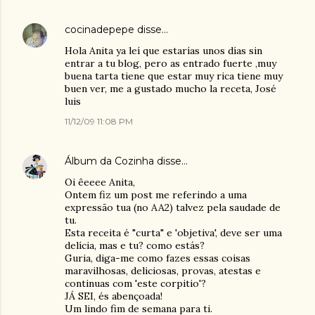
cocinadepepe
disse…
Hola Anita ya leí que estarías unos días sin
entrar a tu blog, pero as entrado fuerte ,muy
buena tarta tiene que estar muy rica tiene muy
buen ver, me a gustado mucho la receta, José
luis
11/12/09 11:08 PM
Álbum da Cozinha
disse…
Oi êeeee Anita,
Ontem fiz um post me referindo a uma
expressão tua (no AA2) talvez pela saudade de
tu.
Esta receita é "curta" e 'objetiva', deve ser uma
delícia, mas e tu? como estás?
Guria, diga-me como fazes essas coisas
maravilhosas, deliciosas, provas, atestas e
continuas com 'este corpitio'?
JÁ SEI, és abençoada!
Um lindo fim de semana para ti.