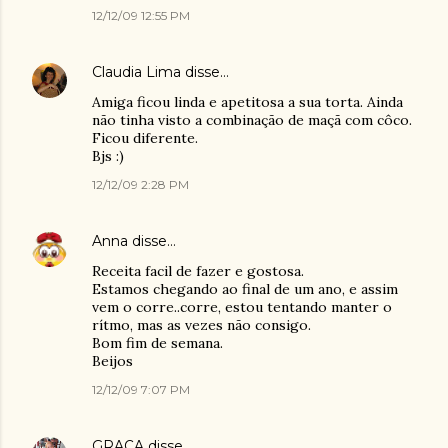
12/12/09 12:55 PM
Claudia Lima
disse…
Amiga ficou linda e apetitosa a sua torta. Ainda
não tinha visto a combinação de maçã com côco.
Ficou diferente.
Bjs :)
12/12/09 2:28 PM
Anna
disse…
Receita facil de fazer e gostosa.
Estamos chegando ao final de um ano, e assim
vem o corre..corre, estou tentando manter o
rítmo, mas as vezes não consigo.
Bom fim de semana.
Beijos
12/12/09 7:07 PM
GRAÇA
disse…