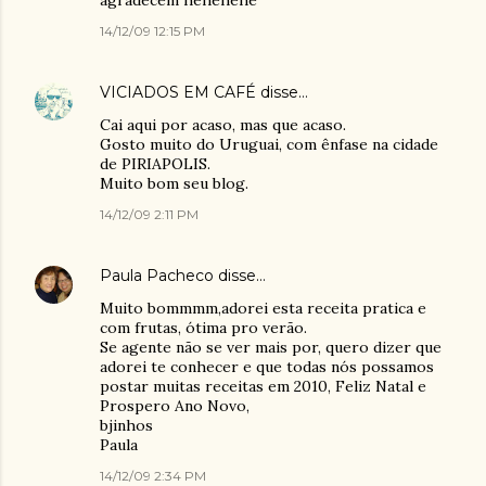
agradecem hehehehe
14/12/09 12:15 PM
VICIADOS EM CAFÉ
disse…
Cai aqui por acaso, mas que acaso.
Gosto muito do Uruguai, com ênfase na cidade
de PIRIAPOLIS.
Muito bom seu blog.
14/12/09 2:11 PM
Paula Pacheco
disse…
Muito bommmm,adorei esta receita pratica e
com frutas, ótima pro verão.
Se agente não se ver mais por, quero dizer que
adorei te conhecer e que todas nós possamos
postar muitas receitas em 2010, Feliz Natal e
Prospero Ano Novo,
bjinhos
Paula
14/12/09 2:34 PM