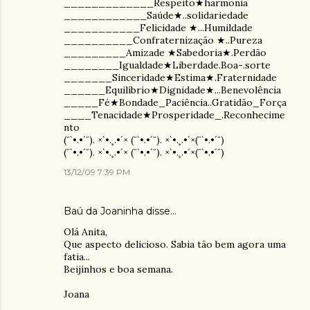
_____________Respeito★harmonia
____________Saúde★..solidariedade
___________Felicidade ★...Humildade
__________Confraternização ★..Pureza
_________Amizade ★Sabedoria★.Perdão
________Igualdade★Liberdade.Boa-.sorte
_______Sinceridade★Estima★.Fraternidade
______Equilíbrio★Dignidade★...Benevolência
_____Fé★Bondade_Paciência..Gratidão_Força
____Tenacidade★Prosperidade_.Reconhecime
nto
(¨`•.•´¨). ×`•.¸.•´× (¨`•.•´¨). ×`•.¸.•´×(¨`•.•´¨)
(¨`•.•´¨). ×`•.¸.•´× (¨`•.•´¨). ×`•.¸.•´×(¨`•.•´¨)
13/12/09 7:39 PM
Baú da Joaninha
disse…
Olá Anita,
Que aspecto delicioso. Sabia tão bem agora uma
fatia...
Beijinhos e boa semana.
Joana