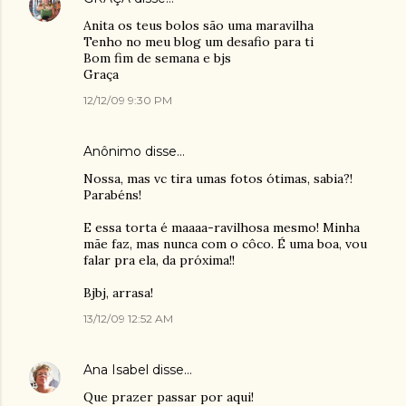
Anita os teus bolos são uma maravilha
Tenho no meu blog um desafio para ti
Bom fim de semana e bjs
Graça
12/12/09 9:30 PM
Anônimo disse…
Nossa, mas vc tira umas fotos ótimas, sabia?!
Parabéns!
E essa torta é maaaa-ravilhosa mesmo! Minha
mãe faz, mas nunca com o côco. É uma boa, vou
falar pra ela, da próxima!!
Bjbj, arrasa!
13/12/09 12:52 AM
Ana Isabel
disse…
Que prazer passar por aqui!