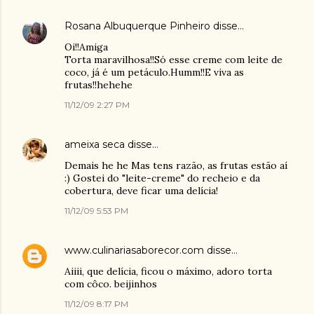
Rosana Albuquerque Pinheiro
disse…
Oi!!Amiga
Torta maravilhosa!!Só esse creme com leite de
coco, já é um petáculo.Humm!!E viva as
frutas!!hehehe
11/12/09 2:27 PM
ameixa seca
disse…
Demais he he Mas tens razão, as frutas estão aí
:) Gostei do "leite-creme" do recheio e da
cobertura, deve ficar uma delícia!
11/12/09 5:53 PM
www.culinariasaborecor.com
disse…
Aiiii, que delícia, ficou o máximo, adoro torta
com côco. beijinhos
11/12/09 8:17 PM