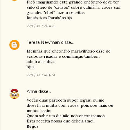
Fico imaginando este grande encontro deve ter
sido cheio de "causos" sobre culinária, vocês são
grandes "chef" fazem receitas
fantásticas.Parabéns.bjs
22/11/09 7:26 AM
Teresa Newman
disse…
Meninas que encontro maravilhoso esse de
vcs,boas risadas e comilanças tambem.
admiro as duas
bjus
22/11/09 7:46 PM
Anna
disse…
Vocês duas parecem super legais, eu me
divertiria muito com vocês, pois sou mais ou
menos assim.
Quem sabe um dia não nos encontremos.
Esta receita nossa que delicia,amei.
Beijos