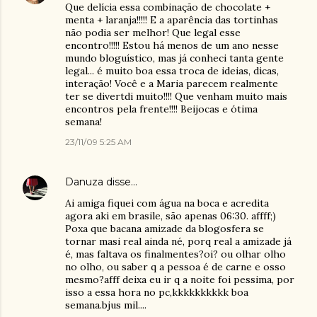
Que delícia essa combinação de chocolate +
menta + laranja!!!!! E a aparência das tortinhas
não podia ser melhor! Que legal esse
encontro!!!!! Estou há menos de um ano nesse
mundo bloguístico, mas já conheci tanta gente
legal... é muito boa essa troca de ideias, dicas,
interação! Você e a Maria parecem realmente
ter se divertdi muito!!!! Que venham muito mais
encontros pela frente!!!! Beijocas e ótima
semana!
23/11/09 5:25 AM
Danuza
disse…
Ai amiga fiquei com água na boca e acredita
agora aki em brasile, são apenas 06:30. affff;)
Poxa que bacana amizade da blogosfera se
tornar masi real ainda né, porq real a amizade já
é, mas faltava os finalmentes?oi? ou olhar olho
no olho, ou saber q a pessoa é de carne e osso
mesmo?afff deixa eu ir q a noite foi pessima, por
isso a essa hora no pc,kkkkkkkkkk boa
semana.bjus mil....