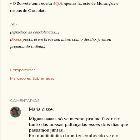
- O Sorvete tem receita
AQUI
. Apenas fiz este de Morangos e
raspas de Chocolate.
PS.:
(Agradeço as condolências...)
(
Joana
, postarei em breve seu mimo com o desafio, já estou
preparando tudinho)
Compartilhar
Marcadores:
Sobremesas
COMENTÁRIOS
Maria
disse…
Migaaaaaaaaa só vc mesmo pra me fazer rir
tanto das nossas palhaçadas esses dois dias que
passamos juntas..
Foi muiiiiiiiiiiiiito bom ter conhecido vc e o