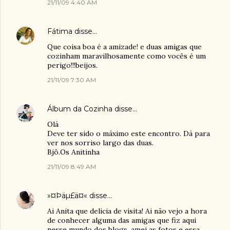
21/11/09 4:40 AM
Fátima
disse…
Que coisa boa é a amizade! e duas amigas que
cozinham maravilhosamente como vocês é um
perigo!!!beijos.
21/11/09 7:30 AM
Álbum da Cozinha
disse…
Olá
Deve ter sido o máximo este encontro. Dá para
ver nos sorriso largo das duas.
Bjô.Os Anitinha
21/11/09 8:49 AM
»¤Þäµ£ä¤«
disse…
Ai Anita que delicia de visita! Ai não vejo a hora
de conhecer alguma das amigas que fiz aqui
nesse mundo dos blogs, amei as fotos e essa