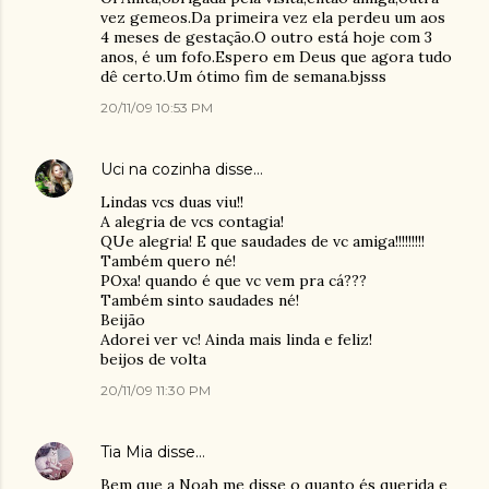
vez gemeos.Da primeira vez ela perdeu um aos
4 meses de gestação.O outro está hoje com 3
anos, é um fofo.Espero em Deus que agora tudo
dê certo.Um ótimo fim de semana.bjsss
20/11/09 10:53 PM
Uci na cozinha
disse…
Lindas vcs duas viu!!
A alegria de vcs contagia!
QUe alegria! E que saudades de vc amiga!!!!!!!!!
Também quero né!
POxa! quando é que vc vem pra cá???
Também sinto saudades né!
Beijão
Adorei ver vc! Ainda mais linda e feliz!
beijos de volta
20/11/09 11:30 PM
Tia Mia
disse…
Bem que a Noah me disse o quanto és querida e