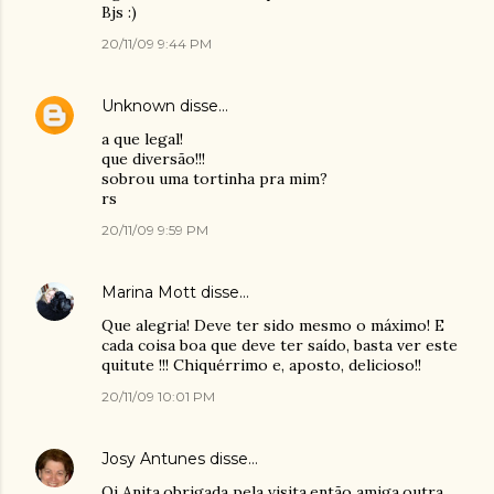
Bjs :)
20/11/09 9:44 PM
Unknown
disse…
a que legal!
que diversão!!!
sobrou uma tortinha pra mim?
rs
20/11/09 9:59 PM
Marina Mott
disse…
Que alegria! Deve ter sido mesmo o máximo! E
cada coisa boa que deve ter saído, basta ver este
quitute !!! Chiquérrimo e, aposto, delicioso!!
20/11/09 10:01 PM
Josy Antunes
disse…
Oi Anita,obrigada pela visita,então amiga,outra