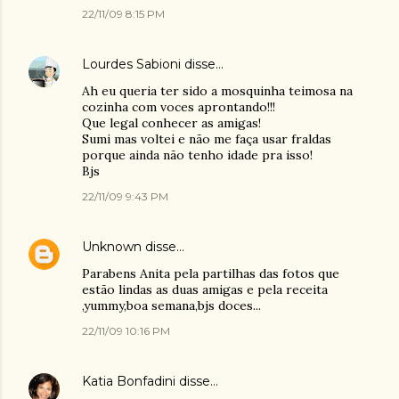
22/11/09 8:15 PM
Lourdes Sabioni
disse…
Ah eu queria ter sido a mosquinha teimosa na
cozinha com voces aprontando!!!
Que legal conhecer as amigas!
Sumi mas voltei e não me faça usar fraldas
porque ainda não tenho idade pra isso!
Bjs
22/11/09 9:43 PM
Unknown
disse…
Parabens Anita pela partilhas das fotos que
estão lindas as duas amigas e pela receita
,yummy,boa semana,bjs doces...
22/11/09 10:16 PM
Katia Bonfadini
disse…