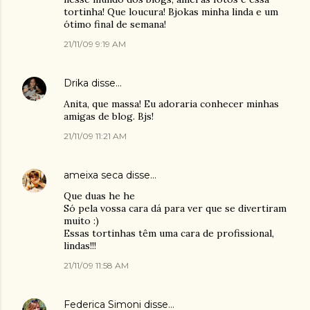
tortinha! Que loucura! Bjokas minha linda e um
ótimo final de semana!
21/11/09 9:19 AM
Drika
disse…
Anita, que massa! Eu adoraria conhecer minhas
amigas de blog. Bjs!
21/11/09 11:21 AM
ameixa seca
disse…
Que duas he he
Só pela vossa cara dá para ver que se divertiram
muito :)
Essas tortinhas têm uma cara de profissional,
lindas!!!
21/11/09 11:58 AM
Federica Simoni
disse…