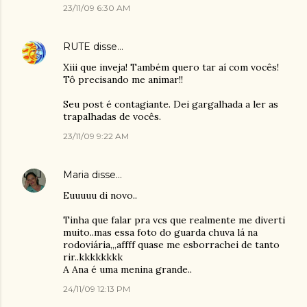
23/11/09 6:30 AM
RUTE
disse…
Xiii que inveja! Também quero tar aí com vocês!
Tô precisando me animar!!
Seu post é contagiante. Dei gargalhada a ler as
trapalhadas de vocês.
23/11/09 9:22 AM
Maria
disse…
Euuuuu di novo..
Tinha que falar pra vcs que realmente me diverti
muito..mas essa foto do guarda chuva lá na
rodoviária,,,affff quase me esborrachei de tanto
rir..kkkkkkkk
A Ana é uma menina grande..
24/11/09 12:13 PM