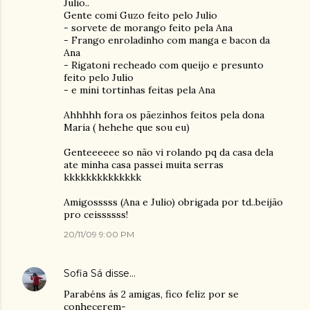
Julio..
Gente comi Guzo feito pelo Julio
- sorvete de morango feito pela Ana
- Frango enroladinho com manga e bacon da
Ana
- Rigatoni recheado com queijo e presunto
feito pelo Julio
- e mini tortinhas feitas pela Ana
Ahhhhh fora os pãezinhos feitos pela dona
Maria ( hehehe que sou eu)
Genteeeeee so não vi rolando pq da casa dela
ate minha casa passei muita serras
kkkkkkkkkkkkkk
Amigosssss (Ana e Julio) obrigada por td..beijão
pro ceissssss!
20/11/09 9:00 PM
Sofia Sá
disse…
Parabéns ás 2 amigas, fico feliz por se
conhecerem-