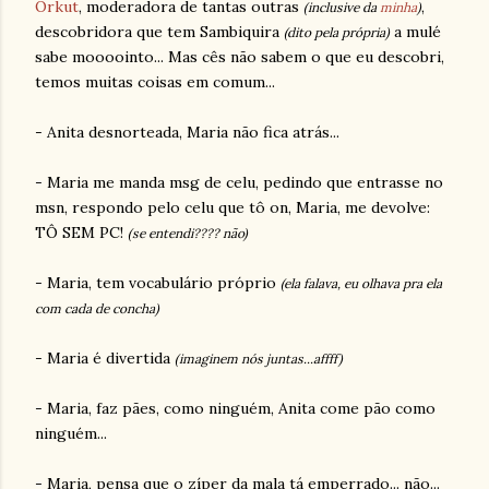
Orkut
, moderadora de tantas outras
,
(inclusive da
minha
)
descobridora que tem Sambiquira
a mulé
(dito pela própria)
sabe moooointo... Mas cês não sabem o que eu descobri,
temos muitas coisas em comum...
- Anita desnorteada, Maria não fica atrás...
- Maria me manda msg de celu, pedindo que entrasse no
msn, respondo pelo celu que tô on, Maria, me devolve:
TÔ SEM PC!
(se entendi???? não)
- Maria, tem vocabulário próprio
(ela falava, eu olhava pra ela
com cada de concha)
- Maria é divertida
(imaginem nós juntas...affff)
- Maria, faz pães, como ninguém, Anita come pão como
ninguém...
- Maria, pensa que o zíper da mala tá emperrado... não...