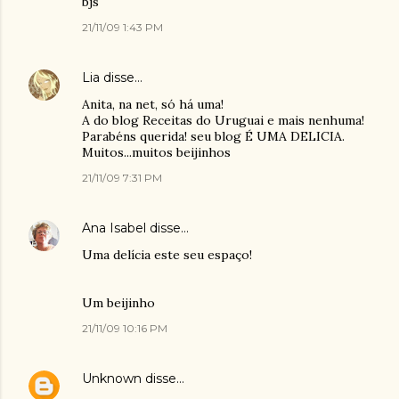
bjs
21/11/09 1:43 PM
Lia
disse…
Anita, na net, só há uma!
A do blog Receitas do Uruguai e mais nenhuma!
Parabéns querida! seu blog É UMA DELICIA.
Muitos...muitos beijinhos
21/11/09 7:31 PM
Ana Isabel
disse…
Uma delícia este seu espaço!
Um beijinho
21/11/09 10:16 PM
Unknown
disse…