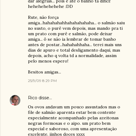
dar alegrias... pois é até o banho tá difíci!
hehehehehehehe :DD
Rute, não força
amiga...hahahahahhahahahahaha... o salmão saiu
no susto, o purê vem depois, mas mando pra ti
um prato com purê e salmão, pode deixar
amiga... ô se não ia lembrar de tomar banho
antes de postar...hahahahhaha... terei mais uns
dias de apuro e total desligamento daqui, mas
depois, acho q volta td a normalidade, assim
pelo menos espero!
Besitos amigas...
25/9/09 8:29 PM
Rico
disse…
Os ovos andavam um pouco assustados mas o
file de salmão aparenta estar bem contente
especialmente acompanhado pelas azeitonas
negras formosas e o aipo. um prato bem
especial e saboroso, com uma apresentação
excelente. jinhos doces xxxx