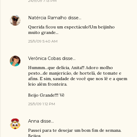
24/9/09 7:13 PM
Natércia Ramalho
disse…
Querida ficou um espectáculo!Um beijinho
muito grande...
25/9/09 5:40 AM
Verônica Cobas
disse…
Hummm...que delícia, Anita!!! Adoro molho
pesto...de manjericão, de hortelã, de tomate e
afins. E sim, saudade de você que nos lê e a quem
leio além fronteira.
Beijo Grande!!!! Vê
25/9/09 1:12 PM
Anna
disse…
Passei para te desejar um bom fim de semana.
Beijos