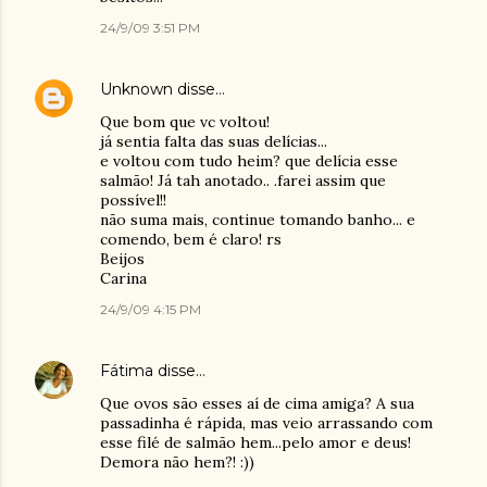
24/9/09 3:51 PM
Unknown
disse…
Que bom que vc voltou!
já sentia falta das suas delícias...
e voltou com tudo heim? que delícia esse
salmão! Já tah anotado.. .farei assim que
possível!!
não suma mais, continue tomando banho... e
comendo, bem é claro! rs
Beijos
Carina
24/9/09 4:15 PM
Fátima
disse…
Que ovos são esses aí de cima amiga? A sua
passadinha é rápida, mas veio arrassando com
esse filé de salmão hem...pelo amor e deus!
Demora não hem?! :))