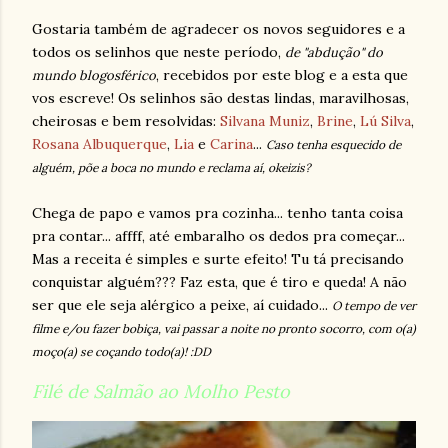
Gostaria também de agradecer os novos seguidores e a
todos os selinhos que neste período,
de "abdução" do
, recebidos por este blog e a esta que
mundo blogosférico
vos escreve! Os selinhos são destas lindas, maravilhosas,
cheirosas e bem resolvidas:
Silvana Muniz
,
Brine
,
Lú Silva
,
Rosana Albuquerque
,
Lia
e
Carina
...
Caso tenha esquecido de
alguém, põe a boca no mundo e reclama aí, okeizis?
Chega de papo e vamos pra cozinha... tenho tanta coisa
pra contar... affff, até embaralho os dedos pra começar...
Mas a receita é simples e surte efeito! Tu tá precisando
conquistar alguém??? Faz esta, que é tiro e queda! A não
ser que ele seja alérgico a peixe, aí cuidado...
O tempo de ver
filme e/ou fazer bobiça, vai passar a noite no pronto socorro, com o(a)
moço(a) se coçando todo(a)! :DD
Filé de Salmão ao Molho Pesto