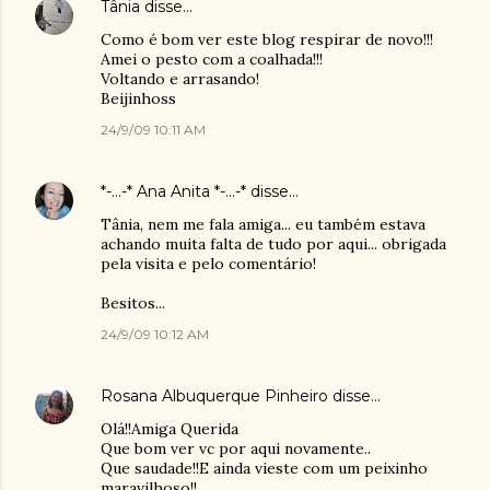
Tânia
disse…
Como é bom ver este blog respirar de novo!!!
Amei o pesto com a coalhada!!!
Voltando e arrasando!
Beijinhoss
24/9/09 10:11 AM
*-...-* Ana Anita *-...-*
disse…
Tânia, nem me fala amiga... eu também estava
achando muita falta de tudo por aqui... obrigada
pela visita e pelo comentário!
Besitos...
24/9/09 10:12 AM
Rosana Albuquerque Pinheiro
disse…
Olá!!Amiga Querida
Que bom ver vc por aqui novamente..
Que saudade!!E ainda vieste com um peixinho
maravilhoso!!