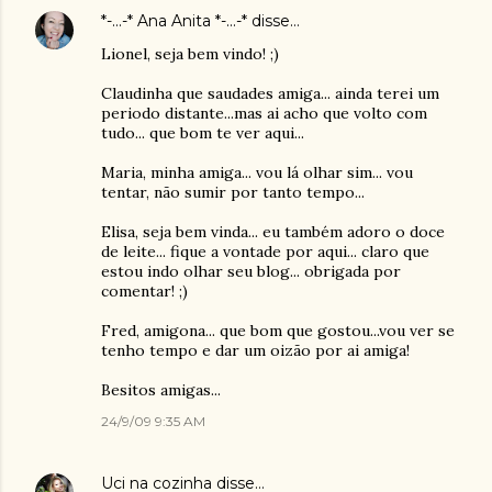
*-...-* Ana Anita *-...-*
disse…
Lionel, seja bem vindo! ;)
Claudinha que saudades amiga... ainda terei um
periodo distante...mas ai acho que volto com
tudo... que bom te ver aqui...
Maria, minha amiga... vou lá olhar sim... vou
tentar, não sumir por tanto tempo...
Elisa, seja bem vinda... eu também adoro o doce
de leite... fique a vontade por aqui... claro que
estou indo olhar seu blog... obrigada por
comentar! ;)
Fred, amigona... que bom que gostou...vou ver se
tenho tempo e dar um oizão por ai amiga!
Besitos amigas...
24/9/09 9:35 AM
Uci na cozinha
disse…