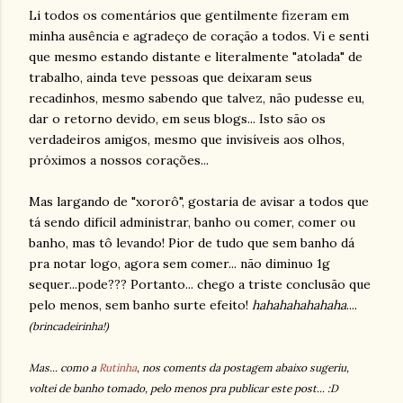
Li todos os comentários que gentilmente fizeram em
minha ausência e agradeço de coração a todos. Vi e senti
que mesmo estando distante e literalmente "atolada" de
trabalho, ainda teve pessoas que deixaram seus
recadinhos, mesmo sabendo que talvez, não pudesse eu,
dar o retorno devido, em seus blogs... Isto são os
verdadeiros amigos, mesmo que invisíveis aos olhos,
próximos a nossos corações...
Mas largando de "xororô", gostaria de avisar a todos que
tá sendo difícil administrar, banho ou comer, comer ou
banho, mas tô levando! Pior de tudo que sem banho dá
pra notar logo, agora sem comer... não diminuo 1g
sequer...pode??? Portanto... chego a triste conclusão que
pelo menos, sem banho surte efeito!
hahahahahahaha
....
(brincadeirinha!)
Mas... como a
Rutinha
, nos coments da postagem abaixo sugeriu,
voltei de banho tomado, pelo menos pra publicar este post... :D