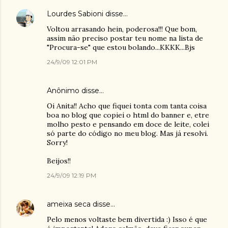
Lourdes Sabioni
disse…
Voltou arrasando hein, poderosa!!! Que bom,
assim não preciso postar teu nome na lista de
"Procura-se" que estou bolando...KKKK...Bjs
24/9/09 12:01 PM
Anônimo disse…
Oi Anita!! Acho que fiquei tonta com tanta coisa
boa no blog que copiei o html do banner e, etre
molho pesto e pensando em doce de leite, colei
só parte do código no meu blog. Mas já resolvi.
Sorry!
Beijos!!
24/9/09 12:19 PM
ameixa seca
disse…
Pelo menos voltaste bem divertida :) Isso é que