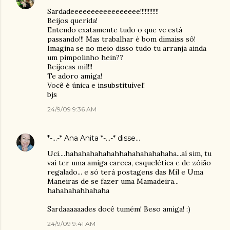
Sardadeeeeeeeeeeeeeeeee!!!!!!!!!!!!
Beijos querida!
Entendo exatamente tudo o que vc está
passando!!! Mas trabalhar é bom dimaiss sô!
Imagina se no meio disso tudo tu arranja ainda
um pimpolinho hein??
Beijocas mil!!!
Te adoro amiga!
Você é única e insubstituível!
bjs
24/9/09 9:36 AM
*-...-* Ana Anita *-...-*
disse…
Uci....hahahahahahahhahahahahahaha...aí sim, tu
vai ter uma amiga careca, esquelética e de zóião
regalado... e só terá postagens das Mil e Uma
Maneiras de se fazer uma Mamadeira...
hahahahahhahaha
Sardaaaaaades docê tumém! Beso amiga! :)
24/9/09 9:41 AM