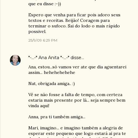
que eu disse :-))
Espero que venha para ficar pois adoro seus
textos e receitas. Beijão! Coragem para
terminar o sufoco. Sai do lodo o mais rápido
possivel.
25/9/09 6:29 PM
*-...-* Ana Anita *-...-*
disse…
Ana, estou...só vamos ver ate que dia aguentarei
assim... hehehehehehe
Nat, obrigada amiga.. :)
Vê se não fosse a falta de tempo, com certeza
estaria mais presente por lá... seja sempre bem
vinda aqui!
Anna, pra ti também amiga...
Mari, imagino... e imagino também a alegria de
esperar este pequeno que logo estará aí pra te