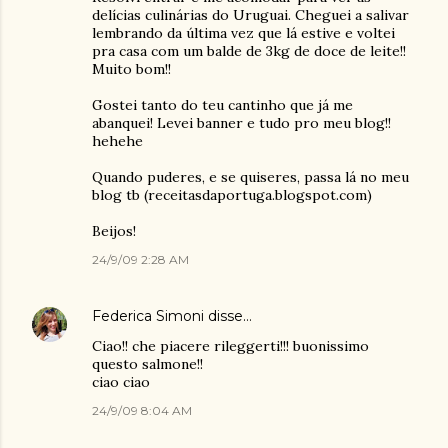
delícias culinárias do Uruguai. Cheguei a salivar
lembrando da última vez que lá estive e voltei
pra casa com um balde de 3kg de doce de leite!!
Muito bom!!
Gostei tanto do teu cantinho que já me
abanquei! Levei banner e tudo pro meu blog!!
hehehe
Quando puderes, e se quiseres, passa lá no meu
blog tb (receitasdaportuga.blogspot.com)
Beijos!
24/9/09 2:28 AM
Federica Simoni
disse…
Ciao!! che piacere rileggerti!!! buonissimo
questo salmone!!
ciao ciao
24/9/09 8:04 AM