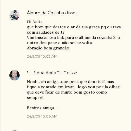
Álbum da Cozinha
disse…
Oi Anita,
que bom que destes o ar da tua graça pq eu tava
com saudades de ti.
Vim buscar teu link para o álbum da cozinha 2, o
outro deu pane e não sei se volta.
Abração bem grandão.
24/9/09 10:03 AM
*-...-* Ana Anita *-...-*
disse…
Noah... ah amiga...que pena que deu tiuti! mas
fique a vontade em levar... logo vou por lá olhar,
que deve ficar de muito bom gosto como
sempre!
Besitos amiga...
24/9/09 10:06 AM