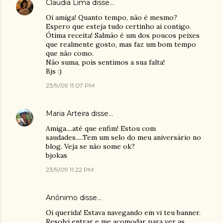
Claudia Lima
disse…
Oi amiga! Quanto tempo, não é mesmo?
Espero que esteja tudo certinho ai contigo.
Ótima receita! Salmão é um dos poucos peixes
que realmente gosto, mas faz um bom tempo
que não como.
Não suma, pois sentimos a sua falta!
Bjs :)
23/9/09 11:07 PM
Maria Arteira
disse…
Amiga....até que enfim! Estou com
saudades.....Tem um selo do meu aniversário no
blog. Veja se não some ok?
bjokas
23/9/09 11:22 PM
Anônimo disse…
Oi querida! Estava navegando em vi teu banner.
Resolvi entrar e me acomodar para ver as