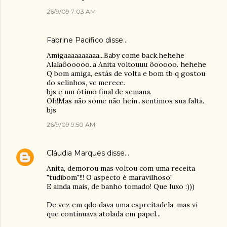
26/9/09 7:03 AM
Fabrine Pacifico
disse…
Amigaaaaaaaaaa...Baby come back.hehehe
Alalaôooooo..a Anita voltouuu ôooooo. hehehe
Q bom amiga, estás de volta e bom tb q gostou
do selinhos, vc merece.
bjs e um ótimo final de semana.
Oh!Mas não some não hein...sentimos sua falta.
bjs
26/9/09 9:50 AM
Cláudia Marques
disse…
Anita, demorou mas voltou com uma receita
"tudibom"!!! O aspecto é maravilhoso!
E ainda mais, de banho tomado! Que luxo :)))
De vez em qdo dava uma espreitadela, mas vi
que continuava atolada em papel...