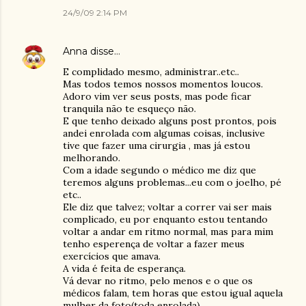
24/9/09 2:14 PM
Anna
disse…
E complidado mesmo, administrar..etc..
Mas todos temos nossos momentos loucos.
Adoro vim ver seus posts, mas pode ficar
tranquila não te esqueço não.
E que tenho deixado alguns post prontos, pois
andei enrolada com algumas coisas, inclusive
tive que fazer uma cirurgia , mas já estou
melhorando.
Com a idade segundo o médico me diz que
teremos alguns problemas...eu com o joelho, pé
etc..
Ele diz que talvez; voltar a correr vai ser mais
complicado, eu por enquanto estou tentando
voltar a andar em ritmo normal, mas para mim
tenho esperença de voltar a fazer meus
exercícios que amava.
A vida é feita de esperança.
Vá devar no ritmo, pelo menos e o que os
médicos falam, tem horas que estou igual aquela
mulher da foto(toda enrolada).