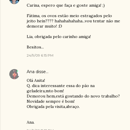
Carina, espero que faça e goste amiga! ;)
Fátima, os ovos estão meio estragados pelo
jeito hein???? hahahahahaha...vou tentar não me
demorar muito! :D
Lia, obrigada pelo carinho amiga!
Besitos...
24/9/09 6:15 PM
Ana
disse…
Olá Anita!
Q. dica interessante essa do pão na
geladeira,mto bom!
Demorou hem,está gostando do novo trabalho?
Novidade sempre é bom!
Obrigada pela visita,abraço.
Ana.