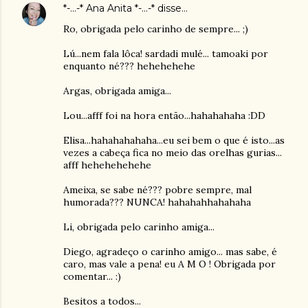
*-...-* Ana Anita *-...-*
disse…
Ro, obrigada pelo carinho de sempre... ;)
Lú...nem fala lôca! sardadi mulé... tamoaki por
enquanto né??? hehehehehe
Argas, obrigada amiga...
Lou...afff foi na hora então...hahahahaha :DD
Elisa...hahahahahaha...eu sei bem o que é isto...as
vezes a cabeça fica no meio das orelhas gurias...
afff hehehehehehe
Ameixa, se sabe né??? pobre sempre, mal
humorada??? NUNCA! hahahahhahahaha
Li, obrigada pelo carinho amiga...
Diego, agradeço o carinho amigo... mas sabe, é
caro, mas vale a pena! eu A M O ! Obrigada por
comentar... :)
Besitos a todos...