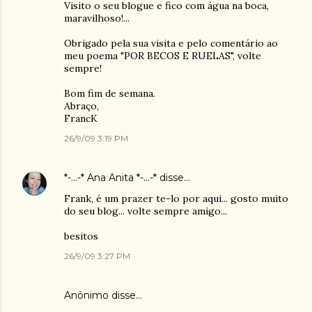
Visito o seu blogue e fico com água na boca,
maravilhoso!...
Obrigado pela sua visita e pelo comentário ao
meu poema "POR BECOS E RUELAS", volte
sempre!
Bom fim de semana.
Abraço,
FrancK
26/9/09 3:19 PM
*-...-* Ana Anita *-...-*
disse…
Frank, é um prazer te-lo por aqui... gosto muito
do seu blog... volte sempre amigo...
besitos
26/9/09 3:27 PM
Anônimo disse…