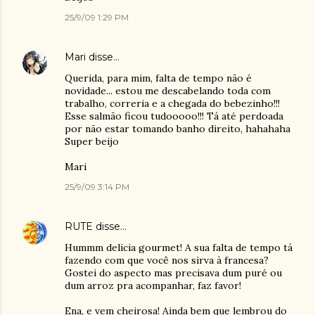
25/9/09 1:29 PM
Mari
disse…
Querida, para mim, falta de tempo não é
novidade... estou me descabelando toda com
trabalho, correria e a chegada do bebezinho!!!
Esse salmão ficou tudooooo!!! Tá até perdoada
por não estar tomando banho direito, hahahaha
Super beijo
Mari
25/9/09 3:14 PM
RUTE
disse…
Hummm delicia gourmet! A sua falta de tempo tá
fazendo com que você nos sirva à francesa?
Gostei do aspecto mas precisava dum puré ou
dum arroz pra acompanhar, faz favor!
Ena, e vem cheirosa! Ainda bem que lembrou do