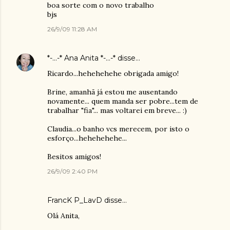
boa sorte com o novo trabalho
bjs
26/9/09 11:28 AM
*-...-* Ana Anita *-...-*
disse…
Ricardo...hehehehehe obrigada amigo!
Brine, amanhã já estou me ausentando
novamente... quem manda ser pobre...tem de
trabalhar "fia"... mas voltarei em breve... :)
Claudia...o banho vcs merecem, por isto o
esforço...hehehehehe...
Besitos amigos!
26/9/09 2:40 PM
FrancK P_LavD
disse…
Olá Anita,