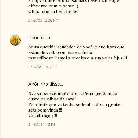
é importante! Adoro salmão, deve ficar super
diferente com o pesto :)
Olha... cheira bem he he
24/9/09 12:26 PM
Iliane
disse…
Anita querida..saudades de você..e que bom que
estás de volta com êsse salmão
maravilhoso!!!!amei a receita e a sua volta..bjus..li
24/9/09 1:06 PM
Anônimo disse…
Nossa parece muito bom . Pena que Salmão
custe os olhos da cara !
Fico feliz que vc tenha se lembrado da gente .
seja bem vinda !!!
Um abração !!!
24/9/09 1:42 PM