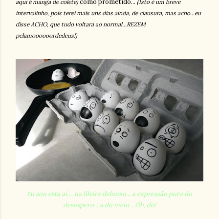
como prometido...
aqui é manga de colete)
(Isto é um breve
intervalinho, pois terei mais uns dias ainda, de clausura, mas acho...eu
disse ACHO, que tudo voltara ao normal...REZEM
pelamoooooordedeus!)
u sou esta aí.... na fileira debaixo... a expressão pura do
E
desespero... a do meio... Óh, dó!