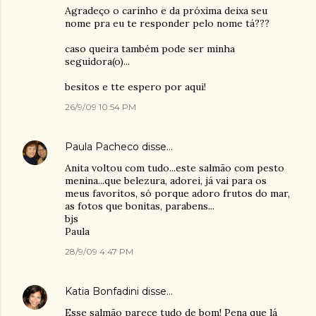
Agradeço o carinho e da próxima deixa seu
nome pra eu te responder pelo nome tá???
caso queira também pode ser minha
seguidora(o)...
besitos e tte espero por aqui!
26/9/09 10:54 PM
Paula Pacheco
disse…
Anita voltou com tudo...este salmão com pesto
menina...que belezura, adorei, já vai para os
meus favoritos, só porque adoro frutos do mar,
as fotos que bonitas, parabens...
bjs
Paula
28/9/09 4:47 PM
Katia Bonfadini
disse…
Esse salmão parece tudo de bom! Pena que lá