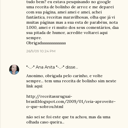
tudo bem? eu estava pesquisando no google
uma receita de bolinho de arroz e me deparei
com sua página, amei amei e amei, achei
fantástica, receitas maravilhosas, olha que já vi
muitas páginas mas a sua esta de parabéns, nota
1.000, amei e ri muito dos seus comentários, daa
sua pitada de humor, acredite voltarei aqui
sempre.
Obrigadaaaaaaaaaaaa
26/9/09 10:24 PM
*-...-* Ana Anita *-...-*
disse…
Anonimo, obrigada pelo carinho, e volte
sempre... tem uma receita de bolinho sim neste
link aqui:
http://receitasuruguai-
brasil.blogspot.com/2009/01/ceia-aproveite-
o-que-sobrou.html
não sei se foi este que tu achou, mas da uma
olhada caso queira...