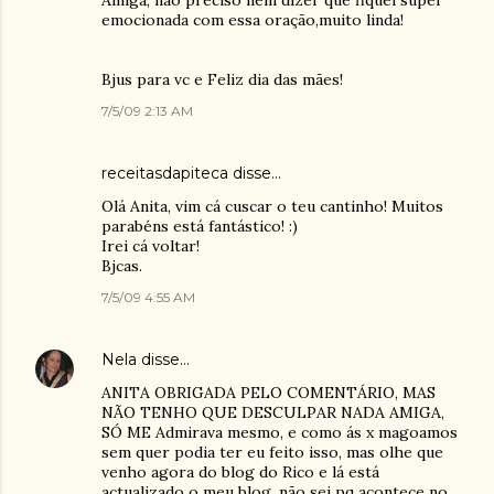
Amiga, não preciso nem dizer que fiquei super
emocionada com essa oração,muito linda!
Bjus para vc e Feliz dia das mães!
7/5/09 2:13 AM
receitasdapiteca
disse…
Olá Anita, vim cá cuscar o teu cantinho! Muitos
parabéns está fantástico! :)
Irei cá voltar!
Bjcas.
7/5/09 4:55 AM
Nela
disse…
ANITA OBRIGADA PELO COMENTÁRIO, MAS
NÃO TENHO QUE DESCULPAR NADA AMIGA,
SÓ ME Admirava mesmo, e como ás x magoamos
sem quer podia ter eu feito isso, mas olhe que
venho agora do blog do Rico e lá está
actualizado o meu blog, não sei pq acontece no