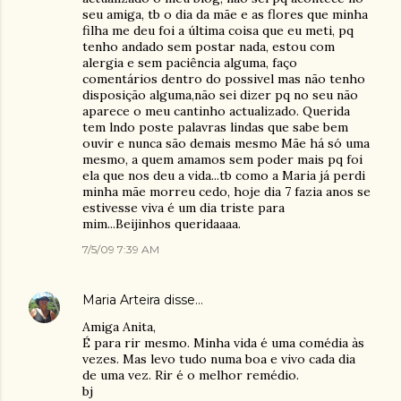
seu amiga, tb o dia da mãe e as flores que minha
filha me deu foi a última coisa que eu meti, pq
tenho andado sem postar nada, estou com
alergia e sem paciência alguma, faço
comentários dentro do possivel mas não tenho
disposição alguma,não sei dizer pq no seu não
aparece o meu cantinho actualizado. Querida
tem lndo poste palavras lindas que sabe bem
ouvir e nunca são demais mesmo Mãe há só uma
mesmo, a quem amamos sem poder mais pq foi
ela que nos deu a vida...tb como a Maria já perdi
minha mãe morreu cedo, hoje dia 7 fazia anos se
estivesse viva é um dia triste para
mim...Beijinhos queridaaaa.
7/5/09 7:39 AM
Maria Arteira
disse…
Amiga Anita,
É para rir mesmo. Minha vida é uma comédia às
vezes. Mas levo tudo numa boa e vivo cada dia
de uma vez. Rir é o melhor remédio.
bj