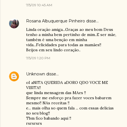
7/5/09 10:45 AM
Rosana Albuquerque Pinheiro
disse…
Linda oração amiga...Graças ao meu bom Deus
tenho a minha bem pertinho de mim..E ser mãe,
também é uma benção em minha
vida...Felicidades para todas as mamães!!
Beijos em seu lindo coração..
7/5/09 1:20 PM
Unknown
disse…
oI aNITA QUERIDA aDORO QDO VOCE ME
VISITA!!
que linda mensagem das MAes !!
Sempre me esforço pra fazer voces babarem
mesmo!! NAs receitas !!
e... mais olha so quem fala ... com essas delicias
no seu blog!!
Tbm fico babando aqui !!
rsrsrsrs