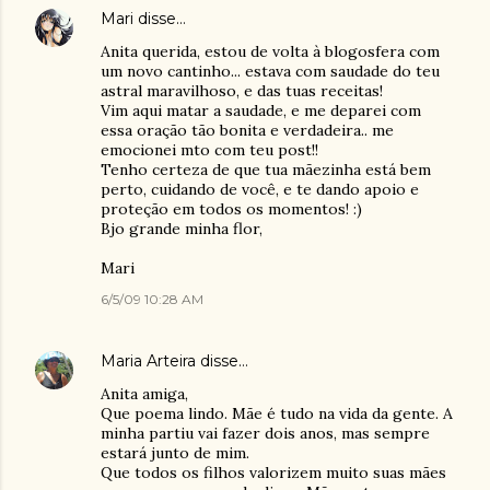
Mari
disse…
Anita querida, estou de volta à blogosfera com
um novo cantinho... estava com saudade do teu
astral maravilhoso, e das tuas receitas!
Vim aqui matar a saudade, e me deparei com
essa oração tão bonita e verdadeira.. me
emocionei mto com teu post!!
Tenho certeza de que tua mãezinha está bem
perto, cuidando de você, e te dando apoio e
proteção em todos os momentos! :)
Bjo grande minha flor,
Mari
6/5/09 10:28 AM
Maria Arteira
disse…
Anita amiga,
Que poema lindo. Mãe é tudo na vida da gente. A
minha partiu vai fazer dois anos, mas sempre
estará junto de mim.
Que todos os filhos valorizem muito suas mães