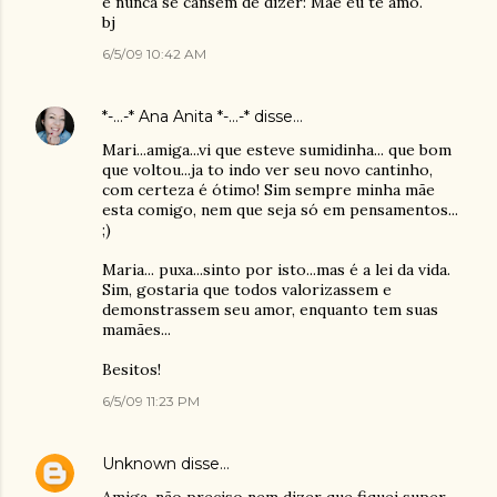
e nunca se cansem de dizer: Mãe eu te amo.
bj
6/5/09 10:42 AM
*-...-* Ana Anita *-...-*
disse…
Mari...amiga...vi que esteve sumidinha... que bom
que voltou...ja to indo ver seu novo cantinho,
com certeza é ótimo! Sim sempre minha mãe
esta comigo, nem que seja só em pensamentos...
;)
Maria... puxa...sinto por isto...mas é a lei da vida.
Sim, gostaria que todos valorizassem e
demonstrassem seu amor, enquanto tem suas
mamães...
Besitos!
6/5/09 11:23 PM
Unknown
disse…