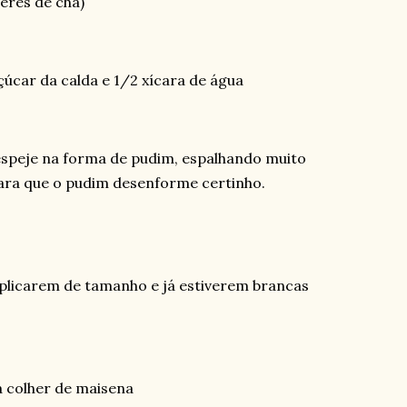
heres de chá)
úcar da calda e 1/2 xícara de água
speje na forma de pudim, espalhando muito
para que o pudim desenforme certinho.
riplicarem de tamanho e já estiverem brancas
a colher de maisena