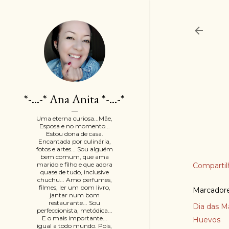
*-...-* Ana Anita *-...-*
Uma eterna curiosa...Mãe,
Esposa e no momento...
Estou dona de casa.
Encantada por culinária,
fotos e artes... Sou alguém
bem comum, que ama
marido e filho e que adora
Compartil
quase de tudo, inclusive
chuchu... Amo perfumes,
filmes, ler um bom livro,
Marcador
jantar num bom
restaurante... Sou
Dia das M
perfeccionista, metódica...
E o mais importante...
Huevos
igual a todo mundo. Pois,