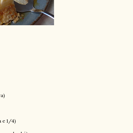
a)
a e 1/4)