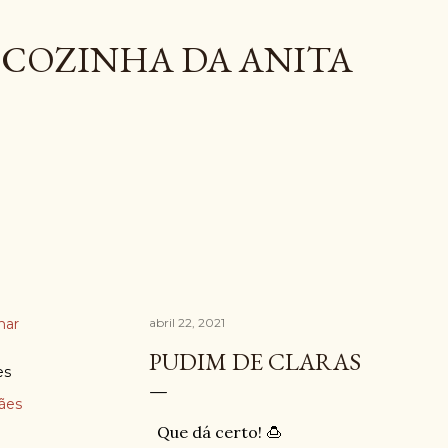
Pular para o conteúdo principal
COZINHA DA ANITA
har
abril 22, 2021
PUDIM DE CLARAS
es
ães
Que dá certo! 🍮