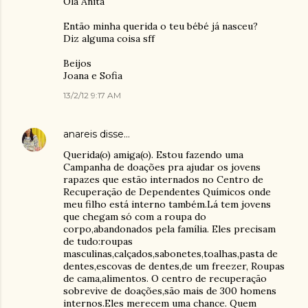
Olá Anita
Então minha querida o teu bébé já nasceu?
Diz alguma coisa sff
Beijos
Joana e Sofia
13/2/12 9:17 AM
anareis
disse…
Querida(o) amiga(o). Estou fazendo uma
Campanha de doações pra ajudar os jovens
rapazes que estão internados no Centro de
Recuperação de Dependentes Químicos onde
meu filho está interno também.Lá tem jovens
que chegam só com a roupa do
corpo,abandonados pela família. Eles precisam
de tudo:roupas
masculinas,calçados,sabonetes,toalhas,pasta de
dentes,escovas de dentes,de um freezer, Roupas
de cama,alimentos. O centro de recuperação
sobrevive de doações,são mais de 300 homens
internos.Eles merecem uma chance. Quem