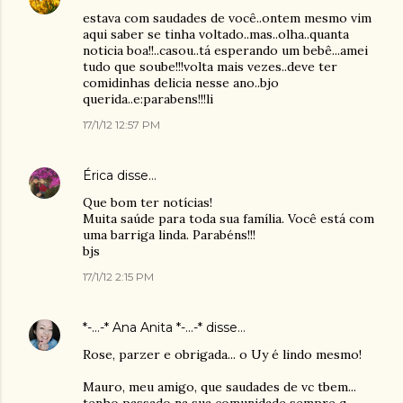
estava com saudades de você..ontem mesmo vim
aqui saber se tinha voltado..mas..olha..quanta
noticia boa!!..casou..tá esperando um bebê...amei
tudo que soube!!!volta mais vezes..deve ter
comidinhas delicia nesse ano..bjo
querida..e:parabens!!!li
17/1/12 12:57 PM
Érica
disse…
Que bom ter notícias!
Muita saúde para toda sua família. Você está com
uma barriga linda. Parabéns!!!
bjs
17/1/12 2:15 PM
*-...-* Ana Anita *-...-*
disse…
Rose, parzer e obrigada... o Uy é lindo mesmo!
Mauro, meu amigo, que saudades de vc tbem...
tenho passado na sua comunidade sempre q