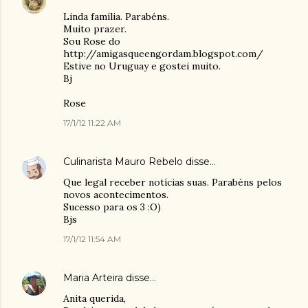
Linda família. Parabéns.
Muito prazer.
Sou Rose do
http://amigasqueengordam.blogspot.com/
Estive no Uruguay e gostei muito.
Bj
Rose
17/1/12 11:22 AM
Culinarista Mauro Rebelo
disse…
Que legal receber notícias suas. Parabéns pelos
novos acontecimentos.
Sucesso para os 3 :O)
Bjs
17/1/12 11:54 AM
Maria Arteira
disse…
Anita querida,