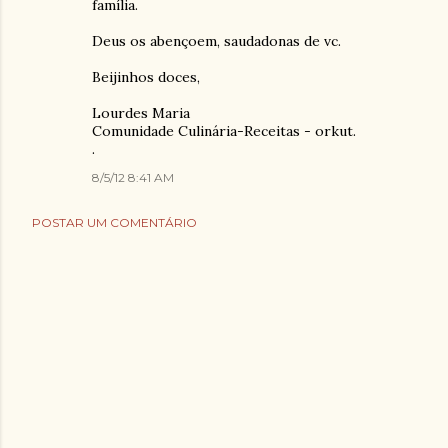
família.
Deus os abençoem, saudadonas de vc.
Beijinhos doces,
Lourdes Maria
Comunidade Culinária-Receitas - orkut.
.
8/5/12 8:41 AM
POSTAR UM COMENTÁRIO