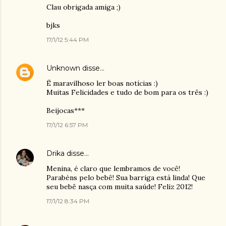
Clau obrigada amiga ;)
bjks
17/1/12 5:44 PM
Unknown
disse…
É maravilhoso ler boas notícias :)
Muitas Felicidades e tudo de bom para os três :)
Beijocas***
17/1/12 6:57 PM
Drika
disse…
Menina, é claro que lembramos de você!
Parabéns pelo bebê! Sua barriga está linda! Que
seu bebê nasça com muita saúde! Feliz 2012!
17/1/12 8:34 PM