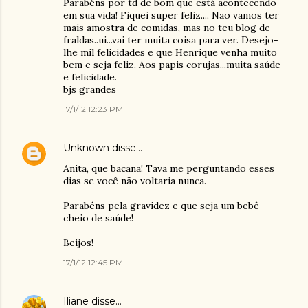
Parabéns por td de bom que está acontecendo
em sua vida! Fiquei super feliz.... Não vamos ter
mais amostra de comidas, mas no teu blog de
fraldas..ui...vai ter muita coisa para ver. Desejo-
lhe mil felicidades e que Henrique venha muito
bem e seja feliz. Aos papis corujas...muita saúde
e felicidade.
bjs grandes
17/1/12 12:23 PM
Unknown
disse…
Anita, que bacana! Tava me perguntando esses
dias se você não voltaria nunca.
Parabéns pela gravidez e que seja um bebê
cheio de saúde!
Beijos!
17/1/12 12:45 PM
Iliane
disse…