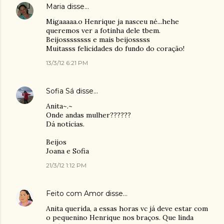
Maria
disse…
Migaaaaa.o Henrique ja nasceu né...hehe
queremos ver a fotinha dele tbem.
Beijossssssss e mais beijosssss
Muitasss felicidades do fundo do coração!
13/3/12 6:21 PM
Sofia Sá
disse…
Anita~.~
Onde andas mulher??????
Dá notícias.
Beijos
Joana e Sofia
21/3/12 1:12 PM
Feito com Amor
disse…
Anita querida, a essas horas vc já deve estar com
o pequenino Henrique nos braços. Que linda