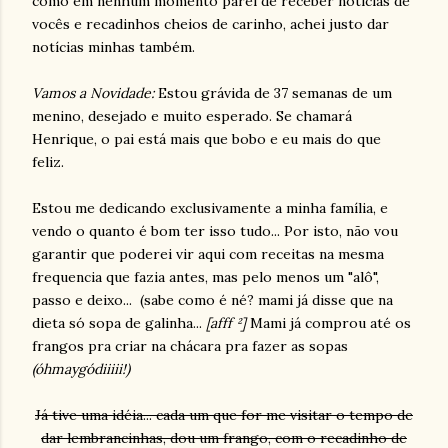
como em nenhum momento parei de receber notícias de
vocês e recadinhos cheios de carinho, achei justo dar
notícias minhas também.
Vamos a Novidade:
Estou grávida de 37 semanas de um
menino, desejado e muito esperado. Se chamará
Henrique, o pai está mais que bobo e eu mais do que
feliz.
Estou me dedicando exclusivamente a minha família, e
vendo o quanto é bom ter isso tudo... Por isto, não vou
garantir que poderei vir aqui com receitas na mesma
frequencia que fazia antes, mas pelo menos um "alô",
passo e deixo... (sabe como é né? mami já disse que na
dieta só sopa de galinha...
[afff ²]
Mami já comprou até os
frangos pra criar na chácara pra fazer as sopas
(óhmaygódiiiii!)
Já tive uma idéia... cada um que for me visitar o tempo de
dar lembrancinhas, dou um frango, com o recadinho de