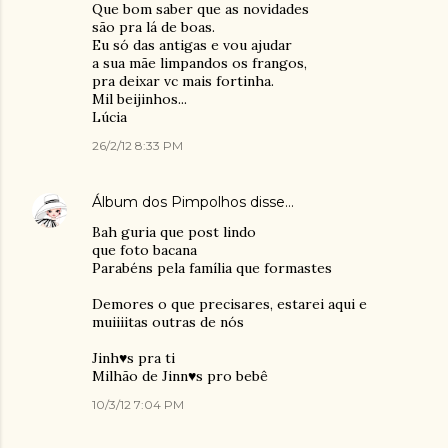
Que bom saber que as novidades
são pra lá de boas.
Eu só das antigas e vou ajudar
a sua mãe limpandos os frangos,
pra deixar vc mais fortinha.
Mil beijinhos...
Lúcia
26/2/12 8:33 PM
Álbum dos Pimpolhos
disse…
Bah guria que post lindo
que foto bacana
Parabéns pela família que formastes
Demores o que precisares, estarei aqui e
muiiiitas outras de nós
Jinh♥s pra ti
Milhão de Jinn♥s pro bebê
10/3/12 7:04 PM