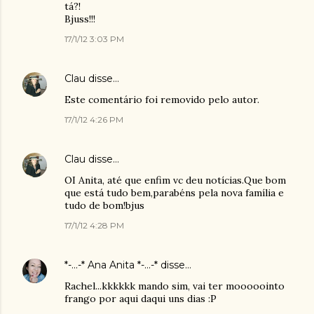
tá?!
Bjuss!!!
17/1/12 3:03 PM
Clau
disse…
Este comentário foi removido pelo autor.
17/1/12 4:26 PM
Clau
disse…
OI Anita, até que enfim vc deu notícias.Que bom
que está tudo bem,parabéns pela nova família e
tudo de bom!bjus
17/1/12 4:28 PM
*-...-* Ana Anita *-...-*
disse…
Rachel...kkkkkk mando sim, vai ter mooooointo
frango por aqui daqui uns dias :P