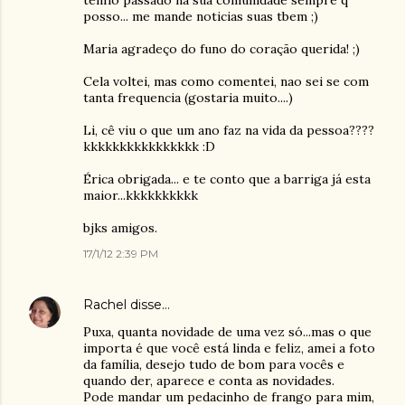
posso... me mande noticias suas tbem ;)
Maria agradeço do funo do coração querida! ;)
Cela voltei, mas como comentei, nao sei se com
tanta frequencia (gostaria muito....)
Li, cê viu o que um ano faz na vida da pessoa????
kkkkkkkkkkkkkkkk :D
Érica obrigada... e te conto que a barriga já esta
maior...kkkkkkkkkk
bjks amigos.
17/1/12 2:39 PM
Rachel
disse…
Puxa, quanta novidade de uma vez só...mas o que
importa é que você está linda e feliz, amei a foto
da família, desejo tudo de bom para vocês e
quando der, aparece e conta as novidades.
Pode mandar um pedacinho de frango para mim,