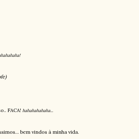
ahahahaha!
fe)
so.. FACA!
hahahahahaha...
simos... bem vindos à minha vida.