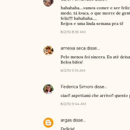
hahahaha.....vamos comer e ser feliz
medo, tá louca, o que morre de gent
feliz!!!! hahahaha.....
Beijos e uma linda semana pra ti!
8/2/10 8:59 AM
ameixa seca
disse…
Pelo menos foi sincera. Eu até deixa
Belos bifes!
8/2/10 9:10 AM
Federica Simoni
disse…
ciao!! aspettami che arrivo!! questo p
8/2/10 9:44 AM
argas
disse…
Delícia!