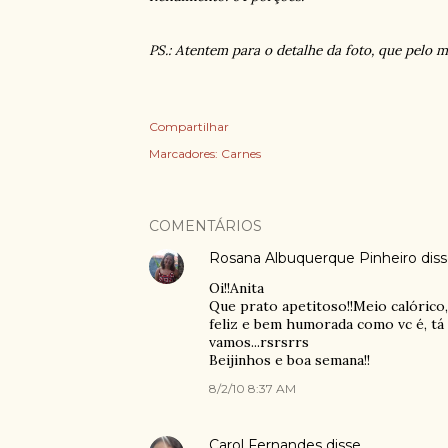
PS.: Atentem para o detalhe da foto, que pelo
Compartilhar
Marcadores:
Carnes
COMENTÁRIOS
Rosana Albuquerque Pinheiro
dis
Oi!!Anita
Que prato apetitoso!!Meio calórico, 
feliz e bem humorada como vc é, tá
vamos...rsrsrrs
Beijinhos e boa semana!!
8/2/10 8:37 AM
Carol Fernandes
disse…