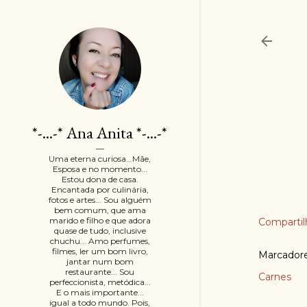
*-...-* Ana Anita *-...-*
Uma eterna curiosa...Mãe,
Esposa e no momento...
Estou dona de casa.
Encantada por culinária,
fotos e artes... Sou alguém
bem comum, que ama
marido e filho e que adora
Compartil
quase de tudo, inclusive
chuchu... Amo perfumes,
filmes, ler um bom livro,
Marcador
jantar num bom
restaurante... Sou
Carnes
perfeccionista, metódica...
E o mais importante...
igual a todo mundo. Pois,