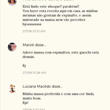
Está lindo este nhoque!! parabéns!!
Vou fazer esta receita aqui em casa, as minhas
meninas não gostam de espinafre, e assim
misturado na massa nem vão perceber.
bjossssssss
2/7/08 10:10 AM
Marizé
disse…
Adoro massa com espinafres, este gnochi está
demais.
Bj
2/7/08 10:28 AM
Luciana Macêdo
disse…
Minha massa preferida e com uma cor linda,
muito bom.
Bjs!
2/7/08 3:30 PM