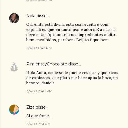
Nela
disse…
Olá Anita está divina esta sua receita e com
espinafres que eu tanto uso e adoro.E a massa!
deve estar óptimo,tem uns ingredientes muito
bem escolhidos, parabéns.Beijito fique bem.
2/7/08 6:42 PM
PimientayChocolate
disse…
Hola Anita, nadie se le puede resistir y que ricos
de espinacas, ese plato me hace agua la boca, un
besote, daniela
3/7/08 2:40 PM
Ziza
disse…
Ai que fome...
3/7/08 7:31 PM