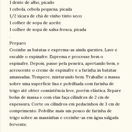
1 dente de alho, picado
1 cebola, cebola pequena, picada
1/2 xícara de chá de vinho tinto seco
1 colher de sopa de azeite
1 colher de sopa de salsa fresca, picada
.
Preparo
Cozinhe as batatas e esprema-as ainda quentes. Lave e
escalde o espinafre. Esprema e processe bem o
espinafre. Depois, passe pela peneira, apertando bem, e
acrescente o creme de espinafre e a farinha às batatas
amassadas. Tempere, misturando bem. Trabalhe a massa
sobre uma superfície lisa e polvilhada com farinha de
trigo até obter consistência leve, porém elástica. Separe
bolas de massa e com elas faça cilíndros de 2 cm de
espessura. Corte os cilíndros em pedacinhos de 3 cm de
comprimento. Polvilhe mais um pouco de farinha de
trigo sobre as massinhas e cozinhe-as em água salgada
fervente.
.