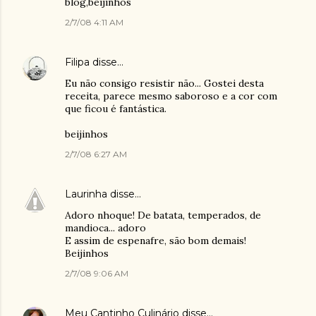
blog,beijinhos
2/7/08 4:11 AM
Filipa
disse…
Eu não consigo resistir não... Gostei desta
receita, parece mesmo saboroso e a cor com
que ficou é fantástica.
beijinhos
2/7/08 6:27 AM
Laurinha
disse…
Adoro nhoque! De batata, temperados, de
mandioca... adoro
E assim de espenafre, são bom demais!
Beijinhos
2/7/08 9:06 AM
Meu Cantinho Culinário
disse…