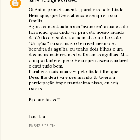
Jane Rodrigues
disse…
Oi Anita, primeiramente, parabéns pelo Lindo
Henrique, que Deus abençõe sempre a sua
família.
Agora comentando a sua "aventura", a sua e a do
henrique, querendo vir pra este nosso mundo
de dôido e o sr.doctor nem aí com a hora do
"Uruguai",rsrsrs, mas o terrível mesmo é a
beendita da agulha, eu tenho dois filhos e um
dos meus maiores medos foram as agulhas. Mas
o importante é que o Henrique nasceu saudável
e está tudo bem.
Parabéns mais uma vez pelo lindo filho que
Deus lhe deu ( va e seu marido tb tiveram
participação importantíssima nisso, eu sei)
rsrsrs
Bj e até breve!!!
Jane lea
19/6/12 6:25 PM