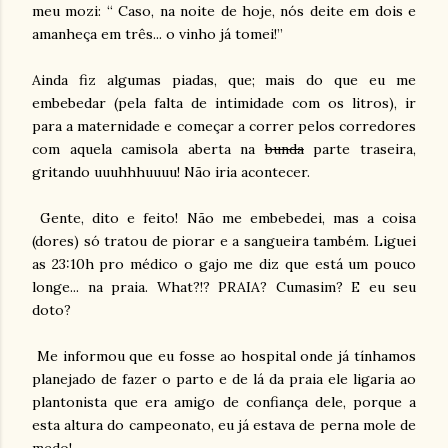
meu mozi: “ Caso, na noite de hoje, nós deite em dois e
amanheça em três... o vinho já tomei!”
Ainda fiz algumas piadas, que; mais do que eu me
embebedar (pela falta de intimidade com os litros), ir
para a maternidade e começar a correr pelos corredores
com aquela camisola aberta na
bunda
parte traseira,
gritando uuuhhhuuuu! Não iria acontecer.
Gente, dito e feito! Não me embebedei, mas a coisa
(dores) só tratou de piorar e a sangueira também. Liguei
as 23:10h pro médico o gajo me diz que está um pouco
longe... na praia. What?!? PRAIA? Cumasim? E eu seu
doto?
Me informou que eu fosse ao hospital onde já tínhamos
planejado de fazer o parto e de lá da praia ele ligaria ao
plantonista que era amigo de confiança dele, porque a
esta altura do campeonato, eu já estava de perna mole de