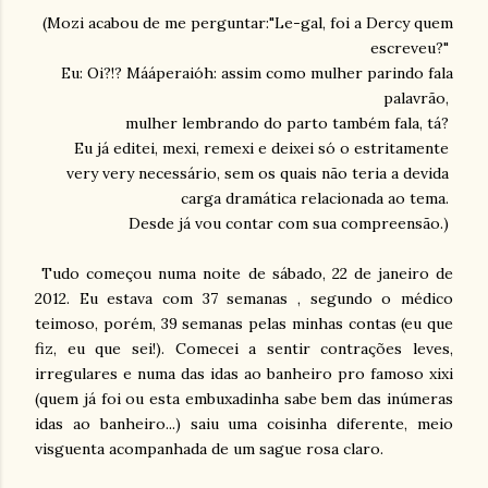
(Mozi acabou de me perguntar:"Le-gal, foi a Dercy quem
escreveu?"
Eu: Oi?!? Mááperaióh: assim como mulher parindo fala
palavrão,
mulher lembrando do parto também fala, tá?
Eu já editei, mexi, remexi e deixei só o estritamente
very very necessário, sem os quais não teria a devida
carga dramática relacionada ao tema.
Desde já vou contar com sua compreensão.)
Tudo começou numa noite de sábado, 22 de janeiro de
2012. Eu estava com 37 semanas , segundo o médico
teimoso, porém, 39 semanas pelas minhas contas (eu que
fiz, eu que sei!). Comecei a sentir contrações leves,
irregulares e numa das idas ao banheiro pro famoso xixi
(quem já foi ou esta embuxadinha sabe bem das inúmeras
idas ao banheiro...) saiu uma coisinha diferente, meio
visguenta acompanhada de um sague rosa claro.