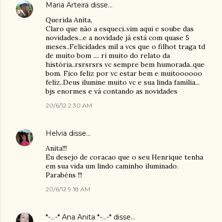
Maria Arteira
disse…
Querida Anita,
Claro que não a esqueci..vim aqui e soube das
novidades...e a novidade já está com quase 5
meses..Felicidades mil a vcs que o filhot traga td
de muito bom .... ri muito do relato da
história..rsrsrsrs vc sempre bem humorada..que
bom. Fico feliz por vc estar bem e muitoooooo
feliz..Deus ilumine muito vc e sua linda família...
bjs enormes e vá contando as novidades
20/6/12 2:30 AM
Helvia
disse…
Anita!!!
Eu desejo de coracao que o seu Henrique tenha
em sua vida um lindo caminho iluminado.
Parabéns !!!
20/6/12 9:18 AM
*-...-* Ana Anita *-...-*
disse…