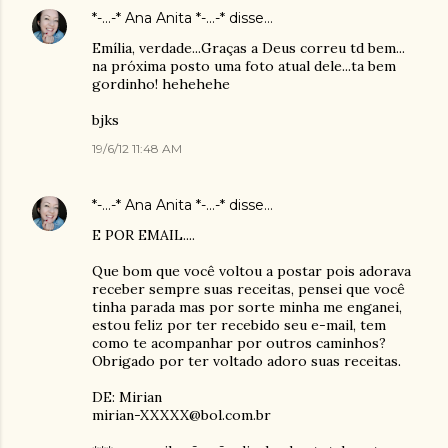
*-...-* Ana Anita *-...-*
disse…
Emília, verdade...Graças a Deus correu td bem...
na próxima posto uma foto atual dele...ta bem
gordinho! hehehehe
bjks
19/6/12 11:48 AM
*-...-* Ana Anita *-...-*
disse…
E POR EMAIL....
Que bom que você voltou a postar pois adorava
receber sempre suas receitas, pensei que você
tinha parada mas por sorte minha me enganei,
estou feliz por ter recebido seu e-mail, tem
como te acompanhar por outros caminhos?
Obrigado por ter voltado adoro suas receitas.
DE: Mirian
mirian-XXXXX@bol.com.br