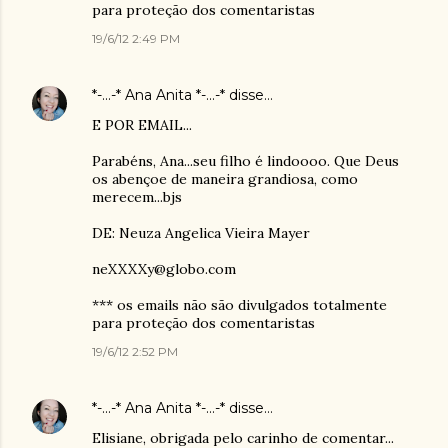
para proteção dos comentaristas
19/6/12 2:49 PM
*-...-* Ana Anita *-...-*
disse…
E POR EMAIL...
Parabéns, Ana...seu filho é lindoooo. Que Deus
os abençoe de maneira grandiosa, como
merecem...bjs
DE: Neuza Angelica Vieira Mayer
neXXXXy@globo.com
*** os emails não são divulgados totalmente
para proteção dos comentaristas
19/6/12 2:52 PM
*-...-* Ana Anita *-...-*
disse…
Elisiane, obrigada pelo carinho de comentar...