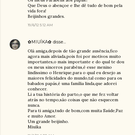
Que Deus o abençoe e lhe dê tudo de bom pela
vida fora!
Beijinhos grandes.
19/6/12 5:12 AM
✿MIUÍKA✿
disse…
Olá amiga,depois de tão grande ausência,fico
agora mais aliviada,pois foi por motivos muito
importantes,o mais importante e do qual te dou
os meus sinceros parabéns,é esse menino
lindíssimo o Henrique,para o qual eu desejo as
maiores felicidades do mundo,tal como para os
babados papás,é uma família linda,que adorei
conhecer.
Li a tua história do parto,o que me fez voltar
atrás no tempo,são coisas que não esquecem
nunca.
Para ti amiga,tudo de bom,com muita Saúde,Paz
e muito Amor.
Um grande beijinho.
Miuíka