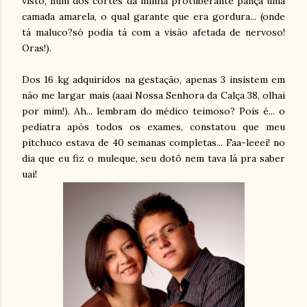
visto, num dos cortes da minha protuberante pança uma
camada amarela, o qual garante que era gordura... (onde
tá maluco?só podia tá com a visão afetada de nervoso!
Oras!).
Dos 16 kg adquiridos na gestação, apenas 3 insistem em
não me largar mais (aaai Nossa Senhora da Calça 38, olhai
por mim!). Ah... lembram do médico teimoso? Pois é... o
pediatra após todos os exames, constatou que meu
pitchuco estava de 40 semanas completas... Faa-leeei! no
dia que eu fiz o muleque, seu dotô nem tava lá pra saber
uai!