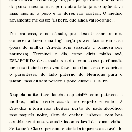
do parto mesmo, mas por outro lado, já não agüentava
mais mesmo o peso e as dores nas costas... O médico
novamente me disse: “Espere, que ainda vai looonge!”.
Fui pra casa, e no sábado, pra desestressar or not,
comecei a fazer uma big mega power faxina em casa
(coisa de mulher grávida sem sossego e teimosa por
natureza). Terminei o dia, como diria minha avó,
ESBAFORIDA de cansada. A noite, com a casa perfumada,
meu mozi ainda resolveu fazer um churrasco e convidar
o parentesco do lado paterno do Henrique para o
jantar... mas eu sem perder a pose, disse: Ca-la-ro!
Naquela noite teve lanche especial** com petiscos e
molhos, milho verde assado no espeto e vinho. A
gravidez inteira não cheguei perto de nada alcoólico,
mas naquela noite, além de encher “usbuxu” com boa
comida, senti uma vontade incontrolável de tomar vinho.
Se tomei? Claro que sim, e ainda brinquei com a avó do