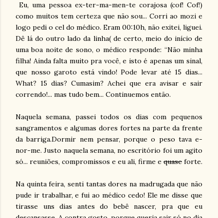
Eu, uma pessoa ex-ter-ma-men-te corajosa (cof! Cof!)
como muitos tem certeza que não sou... Corri ao mozi e
logo pedi o cel do médico. Eram 00:10h, não exitei, liguei.
Dê lá do outro lado da linha( de certo, meio do início de
uma boa noite de sono, o médico responde: “Não minha
filha! Ainda falta muito pra você, e isto é apenas um sinal,
que nosso garoto está vindo! Pode levar até 15 dias...
What? 15 dias? Cumasim? Achei que era avisar e sair
correndo!... mas tudo bem... Continuemos então.
Naquela semana, passei todos os dias com pequenos
sangramentos e algumas dores fortes na parte da frente
da barriga.Dormir nem pensar, porque o peso tava e-
nor-me. Justo naquela semana, no escritório foi um agito
só... reuniões, compromissos e eu ali, firme e
quase
forte.
Na quinta feira, senti tantas dores na madrugada que não
pude ir trabalhar, e fui ao médico cedo! Ele me disse que
tirasse uns dias antes do bebê nascer, pra que eu
descansasse. A contra gosto, porque queria sair só no dia