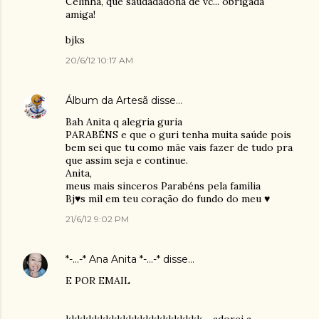
Celinha, que saudadadona de vc... obrigada
amiga!
bjks
20/6/12 10:17 AM
Álbum da Artesã
disse…
Bah Anita q alegria guria
PARABÉNS e que o guri tenha muita saúde pois
bem sei que tu como mãe vais fazer de tudo pra
que assim seja e continue.
Anita,
meus mais sinceros Parabéns pela família
Bj♥s mil em teu coração do fundo do meu ♥
21/6/12 9:02 PM
*-...-* Ana Anita *-...-*
disse…
E POR EMAIL
kkkkkkkkkkkkkkkkkkkkkkkk.....adorei a