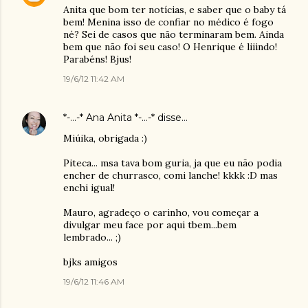
Anita que bom ter notícias, e saber que o baby tá
bem! Menina isso de confiar no médico é fogo
né? Sei de casos que não terminaram bem. Ainda
bem que não foi seu caso! O Henrique é liiindo!
Parabéns! Bjus!
19/6/12 11:42 AM
*-...-* Ana Anita *-...-*
disse…
Miúika, obrigada :)
Piteca... msa tava bom guria, ja que eu não podia
encher de churrasco, comi lanche! kkkk :D mas
enchi igual!
Mauro, agradeço o carinho, vou começar a
divulgar meu face por aqui tbem...bem
lembrado... ;)
bjks amigos
19/6/12 11:46 AM