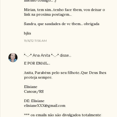
imenso comigo... ;)
Mirian, tem sim...tenho face tbem, vou deixar o
link na proxima postagem...
Sandra, que saudades de vc tbem... obrigada
bjks
19/6/12 11:56 AM
*-...-* Ana Anita *-...-*
disse…
E POR EMAIL...
Anita, Parabéns pelo seu filhote..Que Deus lhes
proteja sempre.
Elisiane
Canoas/RS
DE: Elisiane
elisianeXXX@gmail.com
*** os emails não são divulgados totalmente