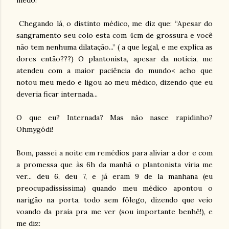
medo!
Chegando lá, o distinto médico, me diz que: “Apesar do
sangramento seu colo esta com 4cm de grossura e você
não tem nenhuma dilatação...” ( a que legal, e me explica as
dores então???) O plantonista, apesar da noticia, me
atendeu com a maior paciência do mundo< acho que
notou meu medo e ligou ao meu médico, dizendo que eu
deveria ficar internada...
O que eu? Internada? Mas não nasce rapidinho?
Ohmygódi!
Bom, passei a noite em remédios para aliviar a dor e com
a promessa que às 6h da manhã o plantonista viria me
ver... deu 6, deu 7, e já eram 9 de la manhana (eu
preocupadissíssima) quando meu médico apontou o
narigão na porta, todo sem fôlego, dizendo que veio
voando da praia pra me ver (sou importante benhê!), e
me diz: