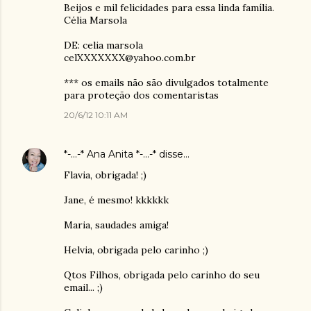
Beijos e mil felicidades para essa linda família.
Célia Marsola
DE: celia marsola
celXXXXXXX@yahoo.com.br
*** os emails não são divulgados totalmente
para proteção dos comentaristas
20/6/12 10:11 AM
*-...-* Ana Anita *-...-*
disse…
Flavia, obrigada! ;)
Jane, é mesmo! kkkkkk
Maria, saudades amiga!
Helvia, obrigada pelo carinho ;)
Qtos Filhos, obrigada pelo carinho do seu
email... ;)