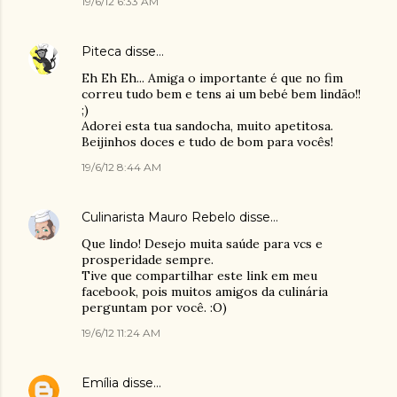
19/6/12 6:33 AM
Piteca
disse…
Eh Eh Eh... Amiga o importante é que no fim
correu tudo bem e tens ai um bebé bem lindão!!
;)
Adorei esta tua sandocha, muito apetitosa.
Beijinhos doces e tudo de bom para vocês!
19/6/12 8:44 AM
Culinarista Mauro Rebelo
disse…
Que lindo! Desejo muita saúde para vcs e
prosperidade sempre.
Tive que compartilhar este link em meu
facebook, pois muitos amigos da culinária
perguntam por você. :O)
19/6/12 11:24 AM
Emília
disse…