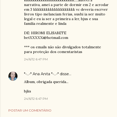
narrativa, amei a parte de dormir em 2 e acrodar
em 3 kkkkkkkkkkkkkkkkkkkk vc deveria escrver
livros tipo melanciam ferias, sushi ia ser muito
legal e eu ia ser a primeira a ler, bjus e sua
familia realmente e linda
DE: HIROMI ELISABETE
betXXXXXi@hotmail.com
*** os emails não são divulgados totalmente
para proteção dos comentaristas
24/6/12 6:47 PM
*-...-* Ana Anita *-...-*
disse…
Album, obrigada querida...
bjks
24/6/12 6:47 PM
POSTAR UM COMENTÁRIO