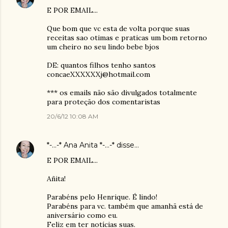
E POR EMAIL...
Que bom que vc esta de volta porque suas
receitas sao otimas e praticas um bom retorno
um cheiro no seu lindo bebe bjos
DE: quantos filhos tenho santos
concaeXXXXXXj@hotmail.com
*** os emails não são divulgados totalmente
para proteção dos comentaristas
20/6/12 10:08 AM
*-...-* Ana Anita *-...-*
disse…
E POR EMAIL...
Añita!
Parabéns pelo Henrique. É lindo!
Parabéns para vc. também que amanhã está de
aniversário como eu.
Feliz em ter notícias suas.