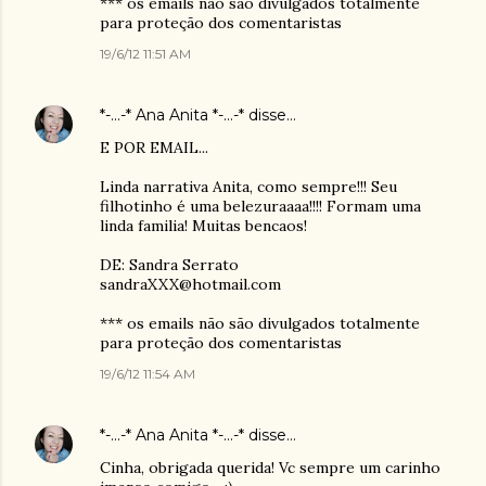
*** os emails não são divulgados totalmente
para proteção dos comentaristas
19/6/12 11:51 AM
*-...-* Ana Anita *-...-*
disse…
E POR EMAIL...
Linda narrativa Anita, como sempre!!! Seu
filhotinho é uma belezuraaaa!!!! Formam uma
linda familia! Muitas bencaos!
DE: Sandra Serrato
sandraXXX@hotmail.com
*** os emails não são divulgados totalmente
para proteção dos comentaristas
19/6/12 11:54 AM
*-...-* Ana Anita *-...-*
disse…
Cinha, obrigada querida! Vc sempre um carinho