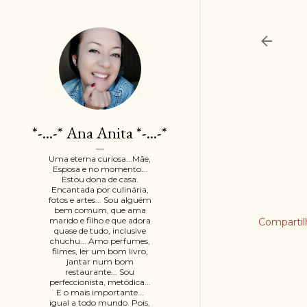
*-...-* Ana Anita *-...-*
Uma eterna curiosa...Mãe,
Esposa e no momento...
Estou dona de casa.
Encantada por culinária,
fotos e artes... Sou alguém
bem comum, que ama
marido e filho e que adora
Compartil
quase de tudo, inclusive
chuchu... Amo perfumes,
filmes, ler um bom livro,
jantar num bom
restaurante... Sou
perfeccionista, metódica...
E o mais importante...
igual a todo mundo. Pois,