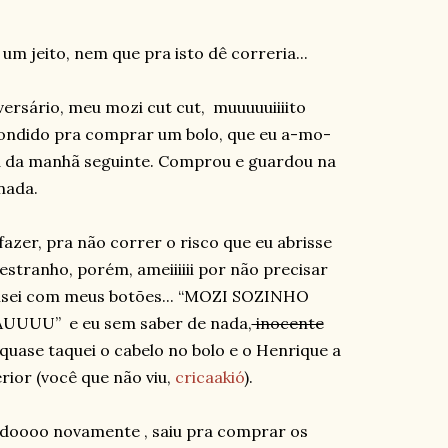
um jeito, nem que pra isto dê correria...
versário, meu mozi cut cut, muuuuuiiiito
 escondido pra comprar um bolo, que eu a-mo-
a da manhã seguinte. Comprou e guardou na
nada.
azer, pra não correr o risco que eu abrisse
 estranho, porém, ameiiiiii por não precisar
pensei com meus botões... “MOZI SOZINHO
UU” e eu sem saber de nada,
inocente
 quase taquei o cabelo no bolo e o Henrique a
ior (você que não viu,
cricaakió
).
idoooo novamente , saiu pra comprar os