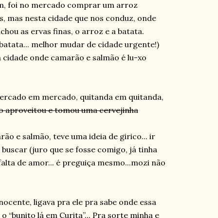
m, foi no mercado comprar um arroz
as, mas nesta cidade que nos conduz, onde
 achou as ervas finas, o arroz e a batata.
atata... melhor mudar de cidade urgente!)
cidade onde camarão e salmão é lu-xo
mercado em mercado, quitanda em quitanda,
ão aproveitou e tomou uma cervejinha
o e salmão, teve uma ideia de girico... ir
buscar (juro que se fosse comigo, já tinha
 falta de amor... é preguiça mesmo...mozi não
inocente, ligava pra ele pra sabe onde essa
 o “bunito lá em Curita”... Pra sorte minha e