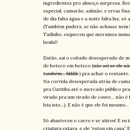
ingredientes pro almoço surpresa. Bo
especial, camarão, salmão, e ervas fin
de dia falta água e a noite falta luz, só
(Também pudera, se não achasse nem b
Tadinho, esqueceu que moramos numa 
benhê!
Então, sai o coitado desesperado de 
de boteco em boteco (
não sei se ele n
também... kkkkk
) pra achar o restante.
Na corrida desesperada atrás de camarã
pra Curitiba até o mercado público pra 
virado pra um virado de couve... não é
leia isto...). E não é que ele foi mesmo...
Só abasteceu o carro e se atirou! E eu 
criatura estava, e ele “estou em casa” E