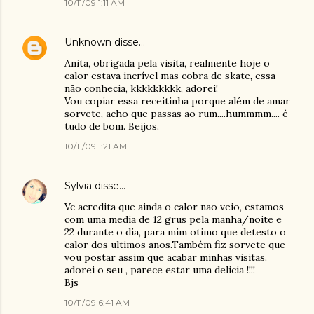
10/11/09 1:11 AM
Unknown
disse…
Anita, obrigada pela visita, realmente hoje o
calor estava incrível mas cobra de skate, essa
não conhecia, kkkkkkkkk, adorei!
Vou copiar essa receitinha porque além de amar
sorvete, acho que passas ao rum....hummmm.... é
tudo de bom. Beijos.
10/11/09 1:21 AM
Sylvia
disse…
Vc acredita que ainda o calor nao veio, estamos
com uma media de 12 grus pela manha/noite e
22 durante o dia, para mim otimo que detesto o
calor dos ultimos anos.Também fiz sorvete que
vou postar assim que acabar minhas visitas.
adorei o seu , parece estar uma delicia !!!!
Bjs
10/11/09 6:41 AM