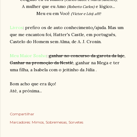
A mulher que eu Amo
e lógico...
(Roberto Carlos)
Meu eu em Você
(Victor e Léo)
afff!
Livros
: prefiro os de auto conhecimento/ajuda. Mas um
que me encantou foi,
Hatter's Castle,
em português,
Castelo do Homem sem Alma, de A. J. Cronin.
Meu Maior Sonho
:
ganhar no concurso da garota da laje
,
Ganhar na promoção da Nestlé
, ganhar na Mega e ter
uma filha, a Isabela com o jeitinho da Júlia .
Bom acho que era ilço!
Até, a próxima...
Compartilhar
Marcadores:
Mimos
Sobremesas
Sorvetes