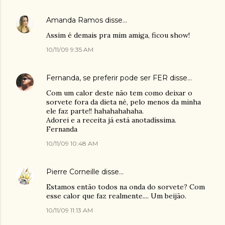
Amanda Ramos
disse…
Assim é demais pra mim amiga, ficou show!
10/11/09 9:35 AM
Fernanda, se preferir pode ser FER
disse…
Com um calor deste não tem como deixar o
sorvete fora da dieta né, pelo menos da minha
ele faz parte!! hahahahahaha.
Adorei e a receita já está anotadíssima.
Fernanda
10/11/09 10:48 AM
Pierre Corneille
disse…
Estamos então todos na onda do sorvete? Com
esse calor que faz realmente.... Um beijão.
10/11/09 11:13 AM