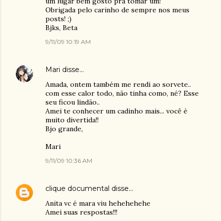
um lugar bem gosto pra tomar um!
Obrigada pelo carinho de sempre nos meus
posts! ;)
Bjks, Beta
9/11/09 10:19 AM
Mari
disse…
Amada, ontem também me rendi ao sorvete..
com esse calor todo, não tinha como, né? Esse
seu ficou lindão..
Amei te conhecer um cadinho mais... você é
muito divertida!!
Bjo grande,
Mari
9/11/09 10:36 AM
clique documental
disse…
Anita vc é mara viu hehehehehe
Amei suas respostas!!!