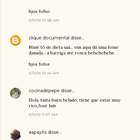
bjos fofso
9/11/09 10:48 AM
clique documental
disse…
Muié tô de dieta uai... vim aqui dá uma fome
danada... a barriga até ronca hehehehehe
bjos fofos
9/11/09 10:49 AM
cocinadepepe
disse…
Hola Anita buen helado, tiene que estar muy
rico,José luis
9/11/09 11:07 AM
aapayés
disse…