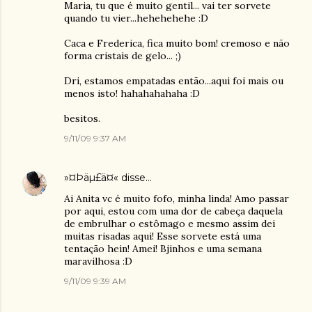
Maria, tu que é muito gentil... vai ter sorvete
quando tu vier...hehehehehe :D
Caca e Frederica, fica muito bom! cremoso e não
forma cristais de gelo... ;)
Dri, estamos empatadas então...aqui foi mais ou
menos isto! hahahahahaha :D
besitos.
9/11/09 9:37 AM
»¤Þäµ£ä¤«
disse…
Ai Anita vc é muito fofo, minha linda! Amo passar
por aqui, estou com uma dor de cabeça daquela
de embrulhar o estômago e mesmo assim dei
muitas risadas aqui! Esse sorvete está uma
tentação hein! Amei! Bjinhos e uma semana
maravilhosa :D
9/11/09 9:39 AM