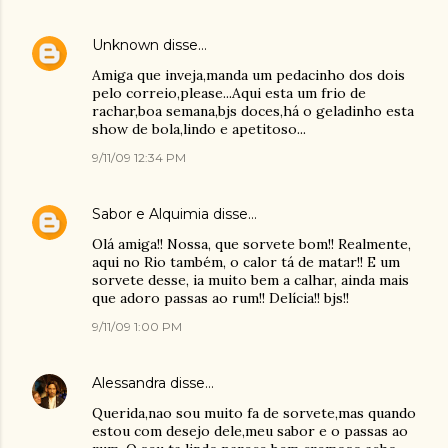
Unknown
disse…
Amiga que inveja,manda um pedacinho dos dois
pelo correio,please...Aqui esta um frio de
rachar,boa semana,bjs doces,há o geladinho esta
show de bola,lindo e apetitoso...
9/11/09 12:34 PM
Sabor e Alquimia
disse…
Olá amiga!! Nossa, que sorvete bom!! Realmente,
aqui no Rio também, o calor tá de matar!! E um
sorvete desse, ia muito bem a calhar, ainda mais
que adoro passas ao rum!! Delícia!! bjs!!
9/11/09 1:00 PM
Alessandra
disse…
Querida,nao sou muito fa de sorvete,mas quando
estou com desejo dele,meu sabor e o passas ao