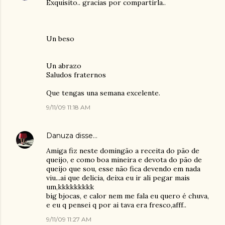
Exquisito.. gracias por compartirla..
Un beso
Un abrazo
Saludos fraternos
Que tengas una semana excelente.
9/11/09 11:18 AM
Danuza
disse…
Amiga fiz neste domingão a receita do pão de
queijo, e como boa mineira e devota do pão de
queijo que sou, esse não fica devendo em nada
viu...ai que delicia, deixa eu ir ali pegar mais
um,kkkkkkkkk
big bjocas, e calor nem me fala eu quero é chuva,
e eu q pensei q por ai tava era fresco,afff..
9/11/09 11:27 AM