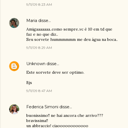
9/11/09 8:23 AM
Maria
disse…
Amigaaaaaaa..como sempre..vc é 10 em td que
faz e no que diz..
Seu sorvete hummmmmm me deu água na boca..
9/11/09 8:29 AM
Unknown
disse…
Este sorvete deve ser optimo.
Bjs
9/11/09 8:47 AM
Federica Simoni
disse…
buonissimo!! ne hai ancora che arrivo???
bravissima!!
un abbraccio! ciaoooooooooooo