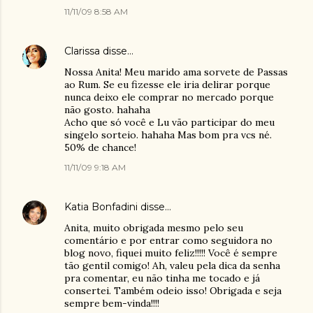
11/11/09 8:58 AM
Clarissa
disse…
Nossa Anita! Meu marido ama sorvete de Passas
ao Rum. Se eu fizesse ele iria delirar porque
nunca deixo ele comprar no mercado porque
não gosto. hahaha
Acho que só você e Lu vão participar do meu
singelo sorteio. hahaha Mas bom pra vcs né.
50% de chance!
11/11/09 9:18 AM
Katia Bonfadini
disse…
Anita, muito obrigada mesmo pelo seu
comentário e por entrar como seguidora no
blog novo, fiquei muito feliz!!!!! Você é sempre
tão gentil comigo! Ah, valeu pela dica da senha
pra comentar, eu não tinha me tocado e já
consertei. Também odeio isso! Obrigada e seja
sempre bem-vinda!!!!