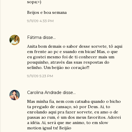
sopa;>)
Beijos e boa semana
9/11/09 4:33 PM
Fátima
disse…
Anita bom demais o sabor desse sorvete, tô aqui
em frente ao pc e suando em bicas! Mas, o que
eu gostei mesmo foi de ti conhecer mais um
pouquinho, através das suas respostas do
selinho. Um beijão no coração!!!
9/11/09 5:23 PM
Carolina Andrade
disse…
Mas minha fia, nem com catuaba quando o bicho
ta pregado de cansaço, só por Deus. Ai, to
enrolando aqui pra fazer sorvete, eu amo o de
passas ao rum, é um dos meus favoritos. Adorei
a idéia. Ai, será que me animo, to em slow
motion igual tu! Beijão