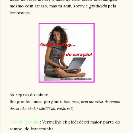
mesmo com atraso, mas tá aqui, sorry e
gradicida
pela
lembrança!
As regras do mimo:
Responder umas perguntinhas
(aaai, nem me avisa, dá tempo
de estudar ainda? não??? ah, então vai!)
Cor de Esmalte
:
Vermelho chiclééééééti
maior parte do
tempo, de francesinha.