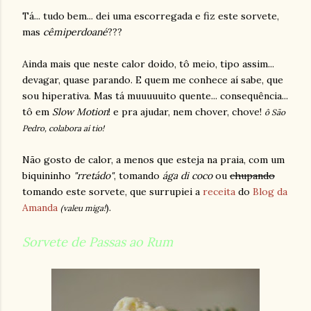
Tá... tudo bem... dei uma escorregada e fiz este sorvete,
mas
cêmiperdoané
???
Ainda mais que neste calor doido, tô meio, tipo assim...
devagar, quase parando. E quem me conhece aí sabe, que
sou hiperativa. Mas tá muuuuuito quente... consequência...
tô em
Slow Motion
! e pra ajudar, nem chover, chove!
ô São
Pedro, colabora aí tio!
Não gosto de calor, a menos que esteja na praia, com um
biquininho
"rretádo"
, tomando
ága di coco
ou
chupando
tomando este sorvete, que surrupiei a
receita
do
Blog da
Amanda
).
(valeu miga!
Sorvete de Passas ao Rum