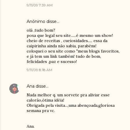
9/11/09 7:39 AM
Anônimo disse…
olá ,tudo bom?
poxa que legal seu site......é mesmo um show!
cheio de receitas , cueiosidades..... essa da
caipirinha ainda não sabia, parabéns!
coloquei o seu site como "meus blogs favoritos,
e já tem um link também! tudo de bom,
felicidades ,paz e sucesso!
9/11/09 8:18 AM
Ana
disse…
Nada melhor q. um sorvete pra aliviar esse
calorão,ótima idéia!
Obrigada pela visita...,uma abençoada,gloriosa
semana pra vc.
Ana.