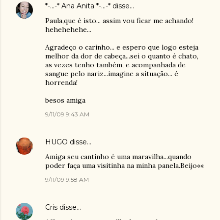
*-...-* Ana Anita *-...-*
disse…
Paula,que é isto... assim vou ficar me achando!
hehehehehe...
Agradeço o carinho... e espero que logo esteja
melhor da dor de cabeça...sei o quanto é chato,
as vezes tenho também, e acompanhada de
sangue pelo nariz...imagine a situação... é
horrenda!
besos amiga
9/11/09 9:43 AM
HUGO
disse…
Amiga seu cantinho é uma maravilha...quando
poder faça uma visitinha na minha panela.Beijo««
9/11/09 9:58 AM
Cris
disse…