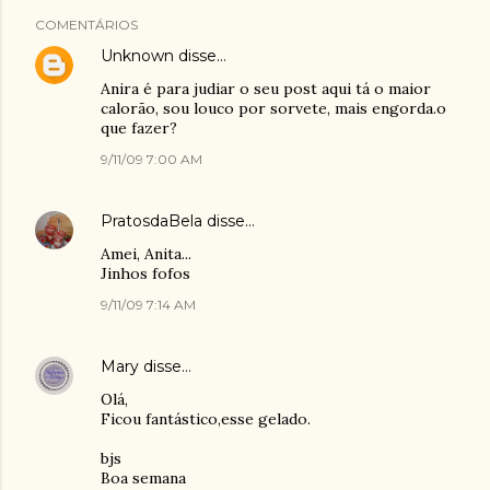
COMENTÁRIOS
Unknown
disse…
Anira é para judiar o seu post aqui tá o maior
calorão, sou louco por sorvete, mais engorda.o
que fazer?
9/11/09 7:00 AM
PratosdaBela
disse…
Amei, Anita...
Jinhos fofos
9/11/09 7:14 AM
Mary
disse…
Olá,
Ficou fantástico,esse gelado.
bjs
Boa semana