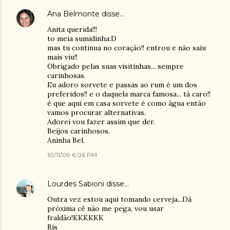
Ana Belmonte
disse…
Anita querida!!!
to meia sumidinha:D
mas tu continua no coração!! entrou e não saiu
mais viu!!
Obrigado pelas suas visitinhas... sempre
carinhosas.
Eu adoro sorvete e passas ao rum é um dos
preferidos!! e o daquela marca famosa... tá caro!!
é que aqui em casa sorvete é como água então
vamos procurar alternativas.
Adorei vou fazer assim que der.
Beijos carinhosos.
Aninha Bel.
10/11/09 6:06 PM
Lourdes Sabioni
disse…
Outra vez estou aqui tomando cerveja...Dá
próxima cê não me pega, vou usar
fraldão!KKKKKK
Bjs