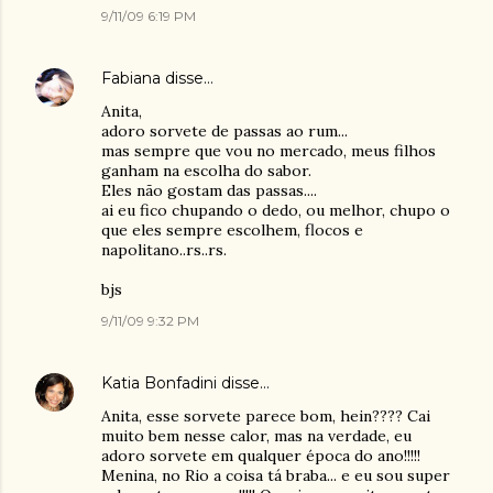
9/11/09 6:19 PM
Fabiana
disse…
Anita,
adoro sorvete de passas ao rum...
mas sempre que vou no mercado, meus filhos
ganham na escolha do sabor.
Eles não gostam das passas....
ai eu fico chupando o dedo, ou melhor, chupo o
que eles sempre escolhem, flocos e
napolitano..rs..rs.
bjs
9/11/09 9:32 PM
Katia Bonfadini
disse…
Anita, esse sorvete parece bom, hein???? Cai
muito bem nesse calor, mas na verdade, eu
adoro sorvete em qualquer época do ano!!!!!
Menina, no Rio a coisa tá braba... e eu sou super