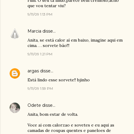
rum. O seu ta lindo,parece bem cremoso,acho
que vou tentar viu?
9/11/09 1:13 PM
Marcia
disse…
Anita, se está calor aí em baixo, imagine aqui em
cima. . . sorvete bão!!!
9/11/09 1:21 PM
argas
disse…
Está lindo esse sorvete!! bjinho
9/11/09 1:59 PM
Odete
disse…
Anita, bom estar de volta.
Voce ai com calorzao e sovetes e eu aqui as
camadas de roupas quentes e paneloes de