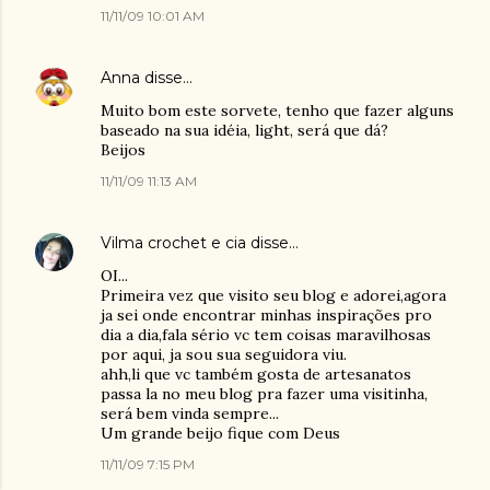
11/11/09 10:01 AM
Anna
disse…
Muito bom este sorvete, tenho que fazer alguns
baseado na sua idéia, light, será que dá?
Beijos
11/11/09 11:13 AM
Vilma crochet e cia
disse…
OI...
Primeira vez que visito seu blog e adorei,agora
ja sei onde encontrar minhas inspirações pro
dia a dia,fala sério vc tem coisas maravilhosas
por aqui, ja sou sua seguidora viu.
ahh,li que vc também gosta de artesanatos
passa la no meu blog pra fazer uma visitinha,
será bem vinda sempre...
Um grande beijo fique com Deus
11/11/09 7:15 PM