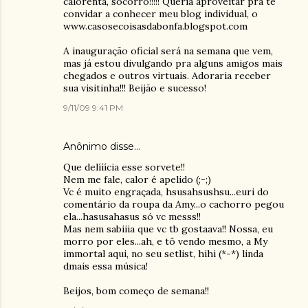
calorenta, socorro!!!!! Queria aproveitar pra te
convidar a conhecer meu blog individual, o
www.casosecoisasdabonfa.blogspot.com
A inauguração oficial será na semana que vem,
mas já estou divulgando pra alguns amigos mais
chegados e outros virtuais. Adoraria receber
sua visitinha!!! Beijão e sucesso!
9/11/09 9:41 PM
Anônimo disse…
Que delííícia esse sorvete!!
Nem me fale, calor é apelido (;-;)
Vc é muito engraçada, hsusahsushsu...euri do
comentário da roupa da Amy...o cachorro pegou
ela...hasusahasus só vc messs!!
Mas nem sabiiia que vc tb gostaava!! Nossa, eu
morro por eles...ah, e tô vendo mesmo, a My
immortal aqui, no seu setlist, hihi (*-*) linda
dmais essa música!
Beijos, bom começo de semana!!