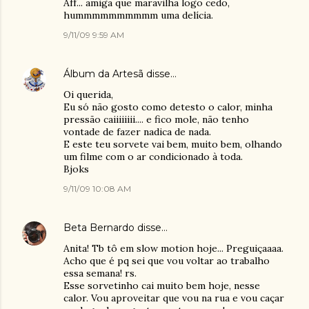
Aff... amiga que maravilha logo cedo,
hummmmmmmmmm uma delícia.
9/11/09 9:59 AM
Álbum da Artesã
disse…
Oi querida,
Eu só não gosto como detesto o calor, minha
pressão caiiiiiiii.... e fico mole, não tenho
vontade de fazer nadica de nada.
E este teu sorvete vai bem, muito bem, olhando
um filme com o ar condicionado à toda.
Bjoks
9/11/09 10:08 AM
Beta Bernardo
disse…
Anita! Tb tô em slow motion hoje... Preguiçaaaa.
Acho que é pq sei que vou voltar ao trabalho
essa semana! rs.
Esse sorvetinho cai muito bem hoje, nesse
calor. Vou aproveitar que vou na rua e vou caçar