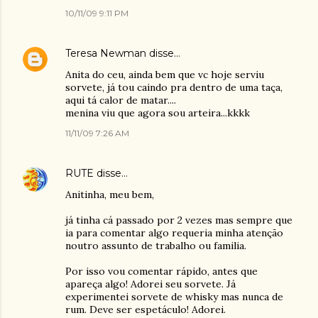
10/11/09 9:11 PM
Teresa Newman
disse…
Anita do ceu, ainda bem que vc hoje serviu
sorvete, já tou caindo pra dentro de uma taça,
aqui tá calor de matar....
menina viu que agora sou arteira...kkkk
11/11/09 7:26 AM
RUTE
disse…
Anitinha, meu bem,
já tinha cá passado por 2 vezes mas sempre que
ia para comentar algo requeria minha atenção
noutro assunto de trabalho ou familia.
Por isso vou comentar rápido, antes que
apareça algo! Adorei seu sorvete. Já
experimentei sorvete de whisky mas nunca de
rum. Deve ser espetáculo! Adorei.