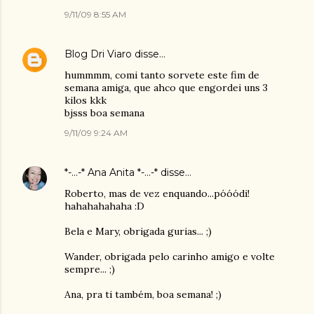
9/11/09 8:55 AM
Blog Dri Viaro
disse…
hummmm, comi tanto sorvete este fim de
semana amiga, que ahco que engordei uns 3
kilos kkk
bjsss boa semana
9/11/09 9:24 AM
*-...-* Ana Anita *-...-*
disse…
Roberto, mas de vez enquando...póóódi!
hahahahahaha :D
Bela e Mary, obrigada gurias... ;)
Wander, obrigada pelo carinho amigo e volte
sempre... ;)
Ana, pra ti também, boa semana! ;)