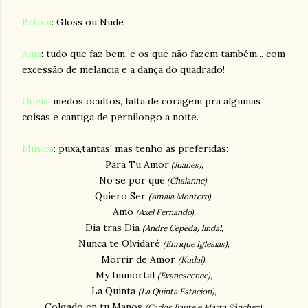
Batom
: Gloss ou Nude
Ama
: tudo que faz bem, e os que não fazem também... com
excessão de melancia e a dança do quadrado!
Odeia
: medos ocultos, falta de coragem pra algumas
coisas e cantiga de pernilongo a noite.
Música
: puxa,tantas! mas tenho as preferidas:
Para Tu Amor
,
(Juanes)
No se por que
,
(Chaianne)
Quiero Ser
,
(Amaia Montero)
Amo
,
(Axel Fernando)
Dia tras Dia
,
(Andre Cepeda)
linda!
Nunca te Olvidaré
,
(Enrique Iglesias)
Morrir de Amor
,
(Kudai)
My Immortal
,
(Evanescence)
La Quinta
,
(La Quinta Estacion)
Colgado en tu Manos
,
(Carlos Baute e Marta Sánchez)