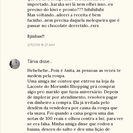
importado...karaka sei lá nem olhei isso...eu
preciso do kiwi e pronto??? hihihihihi
Mas voltando...adorei a receita é bem
facinho...nem precisa daquela melequeira que é
passar no chocolate derretido...rsrs
Bjinhus!!!
2/10/09 8:21 AM
Tânia
disse…
Hehehehe...Pois é Anita, as pessoas as vezes te
medem pela roupa.
Uma amiga me contou que entrou na loja da
Lacoste do Morumbi Shopping prá comprar
algo pro marido que fazia aniversário. Depois
de implorar por atendimento, resolveu pagar
em dinheiro a compra. Ela já irritada pelo
desdém da vendedora por causa da roupa que
ela usava. Foi quando a caixa pegou uma das
notas de 100 reais e olhou contra a luz, para ver
se era falsa. Minha amiga disse que rodou a
baiana, desceu do salto e deu uma lição de