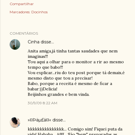
Compartilhar
Marcadores:
Docinhos
COMENTÁRIOS
Cinha
disse…
Anita amiga,já tinha tantas saudades que nem
imaginas!!!
Tou aqui a olhar para o monitor a rir ao mesmo
tempo que babo!!!
Vou explicar...riu do teu post porque tá demais,é
mesmo disto que tou a precisar!
Babo, porque a receita é mesmo de ficar a
babar:))Delicia!
Beijinhos grandes e bem vinda.
30/9/09 8:22 AM
»¤Þäµ£ä¤«
disse…
kkkkkkkkkkkkkkk... Comigo sim! Fiquei puta da
vida! Hahaha... Afff... São "bem" preparadas as