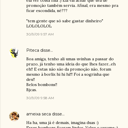
ela ver coisa fina :) Ela vai achar que uva de
promoção também servia. Afinal, era mesmo pra
ficar escondida, né???
"tem gente que só sabe gastar dinheiro"
LOLOLOLOL
30/9/09 9:57 AM
Piteca
disse…
Boa amiga, tenho ali umas uvinhas a passar do
prazo, já tenho uma ideia do que lhes fazer...eh
eh!! E estas não são da promoção não, foram
mesmo à borlix hi hi hi!!! Foi a sogrinha que
deu!!
Belos bombons!!
Bjcas.
30/9/09 9:58 AM
ameixa seca
disse…
Ha ha, uma já é demais, imagina duas :)
Esses bombons ficaram lindos. Valeu o vexame :)