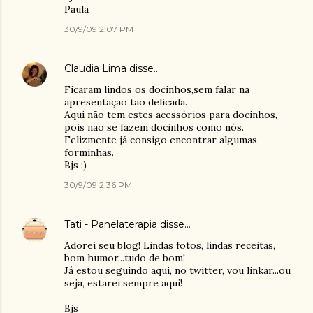
Paula
30/9/09 2:07 PM
Claudia Lima
disse…
Ficaram lindos os docinhos,sem falar na
apresentação tão delicada.
Aqui não tem estes acessórios para docinhos,
pois não se fazem docinhos como nós.
Felizmente já consigo encontrar algumas
forminhas.
Bjs :)
30/9/09 2:36 PM
Tati - Panelaterapia
disse…
Adorei seu blog! Lindas fotos, lindas receitas,
bom humor...tudo de bom!
Já estou seguindo aqui, no twitter, vou linkar...ou
seja, estarei sempre aqui!
Bjs