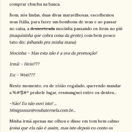
comprar chuchu na banca.
Bom, nós lindas, duas divas maravilhosas, escolhemos
uvas Itália, para fazer um bombons de uvas e ao passar
no caixa, a
desnorteada
mocinha passando os itens no piii
(maquininha que cobra coisa da gente)
, com bem pouco
tato diz:
(olhando pra minha mana)
Mocinha: - Mas esta não é a uva da promoção!
Irmã: - Hein???
Eu: - Woti???
Neste momento, eu de zóião regalado, querendo mandar
a %#!$#* prakele lugar, resmunguei entre os dentes...
-Não! Eu não ouvi isto! ...
Misiguuuur@voubaternela.com.br...
Minha irmã apenas me olhou e disse em tom bem calmo
(coisa que ela não é assim, mas isto depois eu conto os