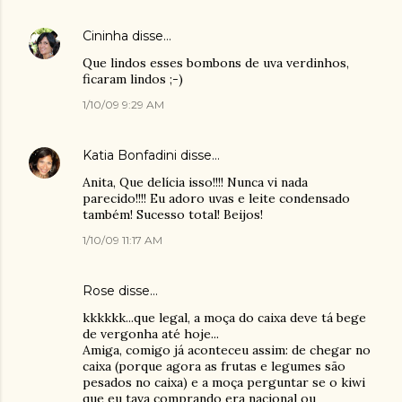
Cininha
disse…
Que lindos esses bombons de uva verdinhos,
ficaram lindos ;-)
1/10/09 9:29 AM
Katia Bonfadini
disse…
Anita, Que delícia isso!!!! Nunca vi nada
parecido!!!! Eu adoro uvas e leite condensado
também! Sucesso total! Beijos!
1/10/09 11:17 AM
Rose
disse…
kkkkkk...que legal, a moça do caixa deve tá bege
de vergonha até hoje...
Amiga, comigo já aconteceu assim: de chegar no
caixa (porque agora as frutas e legumes são
pesados no caixa) e a moça perguntar se o kiwi
que eu tava comprando era nacional ou