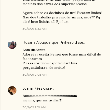
meninas dos caixas dos supermercados!
Agora sobre os docinhos de uva! Ficaram lindos!
Não deu trabalho pra enrolar na uva, não??? Pq
ela é bem lisinha né! Bjinhos
30/9/09 8:33 AM
Rosana Albuquerque Pinheiro
disse…
Bom dia!!Anita
Adorei a receita..Pensei que fosse mais difícil de
fazer.rsrsrs
E essa cor ficou espetacular.Uma
perguntinha,rende muito?
30/9/09 9:05 AM
Joana Pães
disse…
hummmmmmmmmmmmmmmmm
menina, que maravilha !!!
30/9/09 9:19 AM