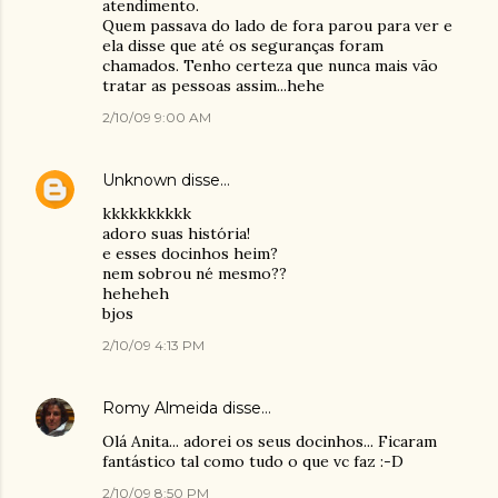
atendimento.
Quem passava do lado de fora parou para ver e
ela disse que até os seguranças foram
chamados. Tenho certeza que nunca mais vão
tratar as pessoas assim...hehe
2/10/09 9:00 AM
Unknown
disse…
kkkkkkkkkk
adoro suas história!
e esses docinhos heim?
nem sobrou né mesmo??
heheheh
bjos
2/10/09 4:13 PM
Romy Almeida
disse…
Olá Anita... adorei os seus docinhos... Ficaram
fantástico tal como tudo o que vc faz :-D
2/10/09 8:50 PM