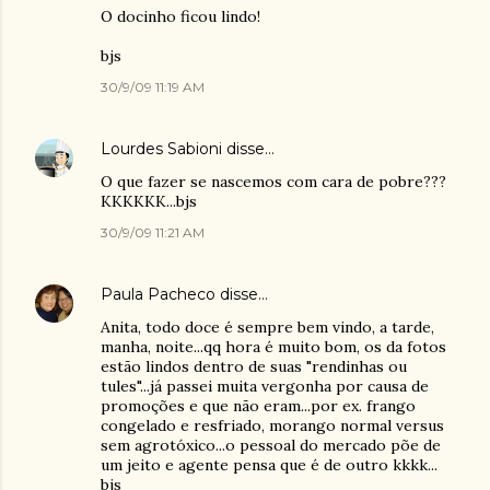
O docinho ficou lindo!
bjs
30/9/09 11:19 AM
Lourdes Sabioni
disse…
O que fazer se nascemos com cara de pobre???
KKKKKK...bjs
30/9/09 11:21 AM
Paula Pacheco
disse…
Anita, todo doce é sempre bem vindo, a tarde,
manha, noite...qq hora é muito bom, os da fotos
estão lindos dentro de suas "rendinhas ou
tules"...já passei muita vergonha por causa de
promoções e que não eram...por ex. frango
congelado e resfriado, morango normal versus
sem agrotóxico...o pessoal do mercado põe de
um jeito e agente pensa que é de outro kkkk...
bjs