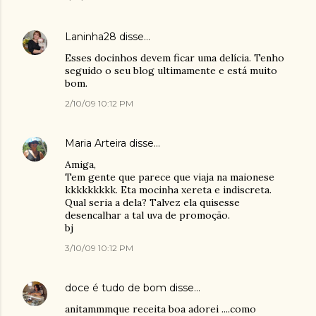
Laninha28
disse…
Esses docinhos devem ficar uma delícia. Tenho
seguido o seu blog ultimamente e está muito
bom.
2/10/09 10:12 PM
Maria Arteira
disse…
Amiga,
Tem gente que parece que viaja na maionese
kkkkkkkkk. Eta mocinha xereta e indiscreta.
Qual seria a dela? Talvez ela quisesse
desencalhar a tal uva de promoção.
bj
3/10/09 10:12 PM
doce é tudo de bom
disse…
anitammmque receita boa adorei ....como