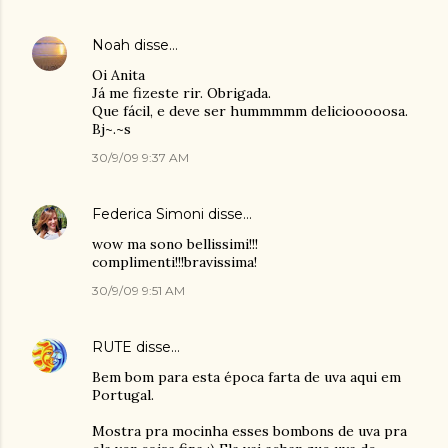
Noah
disse…
Oi Anita
Já me fizeste rir. Obrigada.
Que fácil, e deve ser hummmmm deliciooooosa.
Bj~.~s
30/9/09 9:37 AM
Federica Simoni
disse…
wow ma sono bellissimi!!!
complimenti!!!bravissima!
30/9/09 9:51 AM
RUTE
disse…
Bem bom para esta época farta de uva aqui em
Portugal.
Mostra pra mocinha esses bombons de uva pra