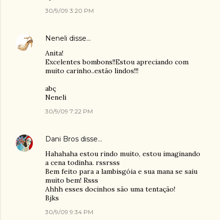
30/9/09 3:20 PM
Neneli
disse…
Anita!
Excelentes bombons!!Estou apreciando com
muito carinho..estão lindos!!!
abç
Neneli
30/9/09 7:22 PM
Dani Bros
disse…
Hahahaha estou rindo muito, estou imaginando
a cena todinha. rssrsss
Bem feito para a lambisgóia e sua mana se saiu
muito bem! Rsss
Ahhh esses docinhos são uma tentação!
Bjks
30/9/09 9:34 PM