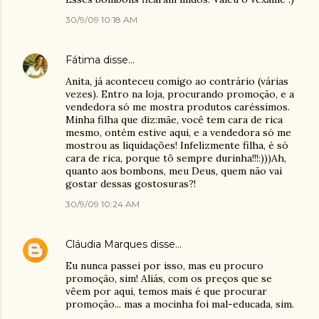
30/9/09 10:18 AM
Fátima
disse…
Anita, já aconteceu comigo ao contrário (várias
vezes). Entro na loja, procurando promoção, e a
vendedora só me mostra produtos caréssimos.
Minha filha que diz:mãe, você tem cara de rica
mesmo, ontém estive aqui, e a vendedora só me
mostrou as liquidações! Infelizmente filha, é só
cara de rica, porque tô sempre durinha!!!:)))Ah,
quanto aos bombons, meu Deus, quem não vai
gostar dessas gostosuras?!
30/9/09 10:24 AM
Cláudia Marques
disse…
Eu nunca passei por isso, mas eu procuro
promoção, sim! Aliás, com os preços que se
vêem por aqui, temos mais é que procurar
promoção... mas a mocinha foi mal-educada, sim.