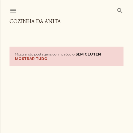
Pular para o conteúdo principal
COZINHA DA ANITA
Mostrando postagens com o rótulo
SEM GLUTEN
P
MOSTRAR TUDO
o
s
t
a
g
e