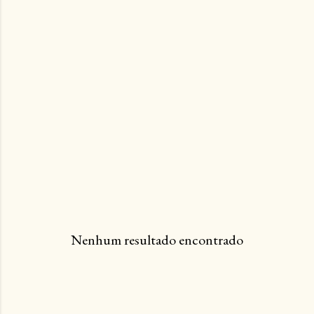
n
s
Nenhum resultado encontrado