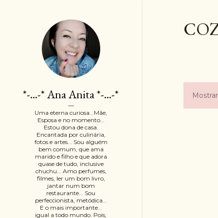
COZ
*-...-* Ana Anita *-...-*
Mostra
P
Uma eterna curiosa...Mãe,
o
Esposa e no momento...
Estou dona de casa.
Encantada por culinária,
s
fotos e artes... Sou alguém
bem comum, que ama
t
marido e filho e que adora
quase de tudo, inclusive
chuchu... Amo perfumes,
a
filmes, ler um bom livro,
jantar num bom
g
restaurante... Sou
perfeccionista, metódica...
E o mais importante...
e
igual a todo mundo. Pois,