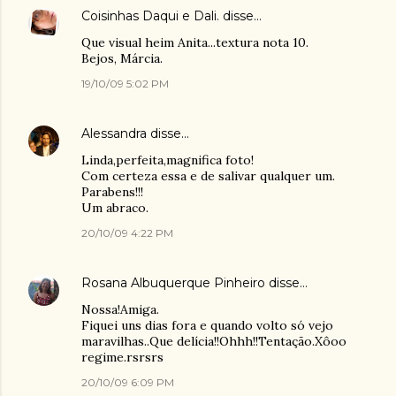
Coisinhas Daqui e Dali.
disse…
Que visual heim Anita...textura nota 10.
Bejos, Márcia.
19/10/09 5:02 PM
Alessandra
disse…
Linda,perfeita,magnifica foto!
Com certeza essa e de salivar qualquer um.
Parabens!!!
Um abraco.
20/10/09 4:22 PM
Rosana Albuquerque Pinheiro
disse…
Nossa!Amiga.
Fiquei uns dias fora e quando volto só vejo
maravilhas..Que delícia!!Ohhh!!Tentação.Xôoo
regime.rsrsrs
20/10/09 6:09 PM