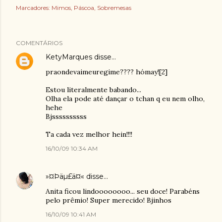
Marcadores:
Mimos
Páscoa
Sobremesas
COMENTÁRIOS
KetyMarques
disse…
praondevaimeuregime???? hómay![2]
Estou literalmente babando...
Olha ela pode até dançar o tchan q eu nem olho,
hehe
Bjssssssssss
Ta cada vez melhor hein!!!!
16/10/09 10:34 AM
»¤Þäµ£ä¤«
disse…
Anita ficou lindoooooooo... seu doce! Parabéns
pelo prêmio! Super merecido! Bjinhos
16/10/09 10:41 AM