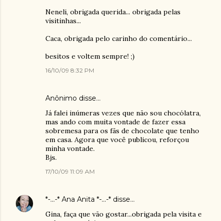
Neneli, obrigada querida... obrigada pelas
visitinhas...
Caca, obrigada pelo carinho do comentário...
besitos e voltem sempre! ;)
16/10/09 8:32 PM
Anônimo disse…
Já falei inúmeras vezes que não sou chocólatra,
mas ando com muita vontade de fazer essa
sobremesa para os fãs de chocolate que tenho
em casa. Agora que você publicou, reforçou
minha vontade.
Bjs.
17/10/09 11:09 AM
*-...-* Ana Anita *-...-*
disse…
Gina, faça que vão gostar...obrigada pela visita e