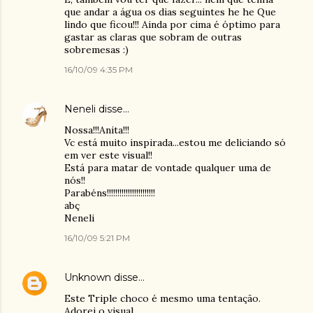
que andar a água os dias seguintes he he Que
lindo que ficou!!! Ainda por cima é óptimo para
gastar as claras que sobram de outras
sobremesas :)
16/10/09 4:35 PM
Neneli
disse…
Nossa!!!Anita!!!
Vc está muito inspirada...estou me deliciando só
em ver este visual!!
Está para matar de vontade qualquer uma de
nós!!
Parabéns!!!!!!!!!!!!!!!!!!!!!!!
abç
Neneli
16/10/09 5:21 PM
Unknown
disse…
Este Triple choco é mesmo uma tentação.
Adorei o visual.