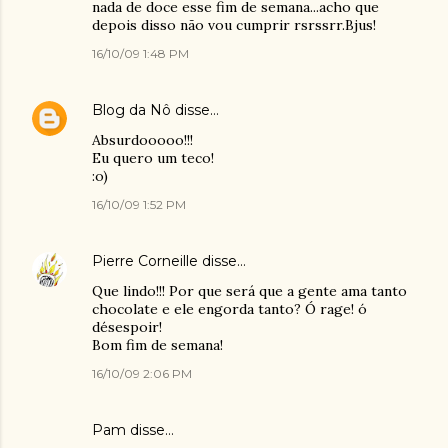
nada de doce esse fim de semana...acho que
depois disso não vou cumprir rsrssrr.Bjus!
16/10/09 1:48 PM
Blog da Nô
disse…
Absurdooooo!!!
Eu quero um teco!
:o)
16/10/09 1:52 PM
Pierre Corneille
disse…
Que lindo!!! Por que será que a gente ama tanto
chocolate e ele engorda tanto? Ó rage! ó
désespoir!
Bom fim de semana!
16/10/09 2:06 PM
Pam
disse…