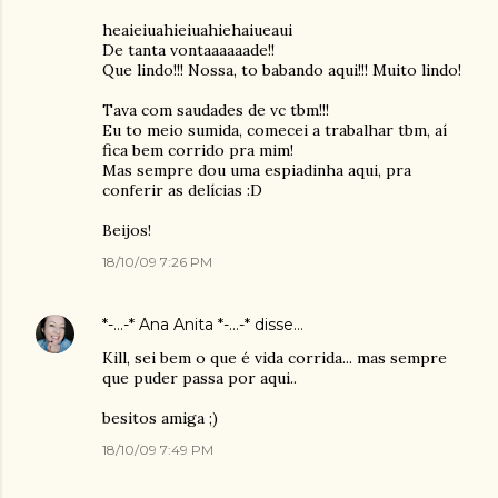
heaieiuahieiuahiehaiueaui
De tanta vontaaaaaade!!
Que lindo!!! Nossa, to babando aqui!!! Muito lindo!
Tava com saudades de vc tbm!!!
Eu to meio sumida, comecei a trabalhar tbm, aí
fica bem corrido pra mim!
Mas sempre dou uma espiadinha aqui, pra
conferir as delícias :D
Beijos!
18/10/09 7:26 PM
*-...-* Ana Anita *-...-*
disse…
Kill, sei bem o que é vida corrida... mas sempre
que puder passa por aqui..
besitos amiga ;)
18/10/09 7:49 PM