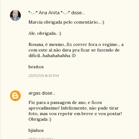
*-...-* Ana Anita *-...-*
disse…
Marcia obrigada pelo comentário... :)
Ale, obrigada.. :)
Rosana, é mesmo...fiz correr fora o regime... a
com este aí não dava pra ficar se fazendo de
dificil...hahahahahha :D
besitos
23/10/09 8:51 PM
argas
disse…
Fiz para a passagem de ano, e ficou
aprovadíssimo! Infelizmente, não pude tirar
foto, mas vou repetir em breve e vou postar!
Obrigada :)
bjinhos