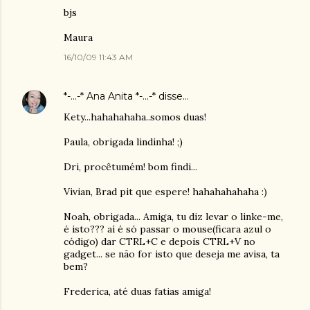
bjs
Maura
16/10/09 11:43 AM
*-...-* Ana Anita *-...-*
disse…
Kety...hahahahaha..somos duas!
Paula, obrigada lindinha! ;)
Dri, procêtumém! bom findi...
Vivian, Brad pit que espere! hahahahahaha :)
Noah, obrigada... Amiga, tu diz levar o linke-me,
é isto??? aí é só passar o mouse(ficara azul o
código) dar CTRL+C e depois CTRL+V no
gadget... se não for isto que deseja me avisa, ta
bem?
Frederica, até duas fatias amiga!