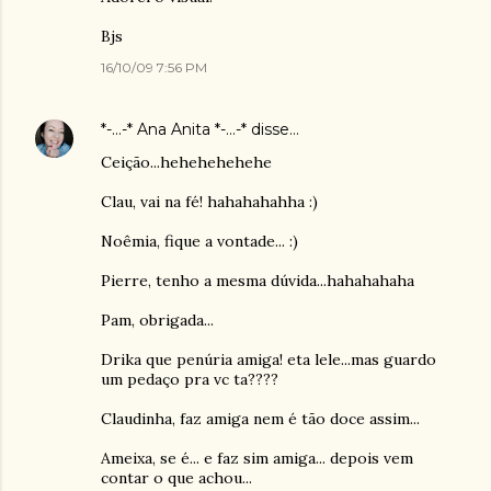
Bjs
16/10/09 7:56 PM
*-...-* Ana Anita *-...-*
disse…
Ceição...hehehehehehe
Clau, vai na fé! hahahahahha :)
Noêmia, fique a vontade... :)
Pierre, tenho a mesma dúvida...hahahahaha
Pam, obrigada...
Drika que penúria amiga! eta lele...mas guardo
um pedaço pra vc ta????
Claudinha, faz amiga nem é tão doce assim...
Ameixa, se é... e faz sim amiga... depois vem
contar o que achou...