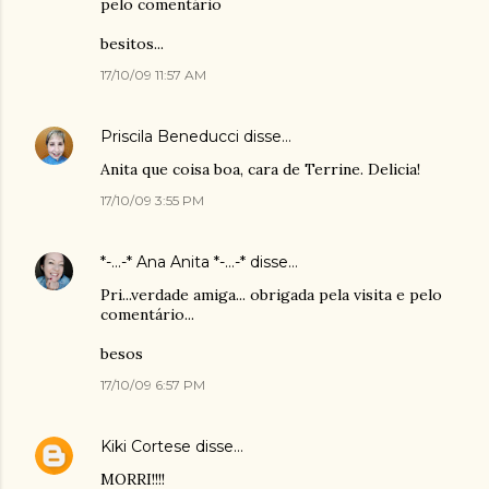
pelo comentário
besitos...
17/10/09 11:57 AM
Priscila Beneducci
disse…
Anita que coisa boa, cara de Terrine. Delicia!
17/10/09 3:55 PM
*-...-* Ana Anita *-...-*
disse…
Pri...verdade amiga... obrigada pela visita e pelo
comentário...
besos
17/10/09 6:57 PM
Kiki Cortese
disse…
MORRI!!!!