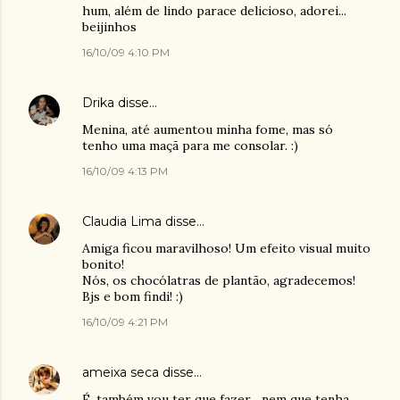
hum, além de lindo parace delicioso, adorei...
beijinhos
16/10/09 4:10 PM
Drika
disse…
Menina, até aumentou minha fome, mas só
tenho uma maçã para me consolar. :)
16/10/09 4:13 PM
Claudia Lima
disse…
Amiga ficou maravilhoso! Um efeito visual muito
bonito!
Nós, os chocólatras de plantão, agradecemos!
Bjs e bom findi! :)
16/10/09 4:21 PM
ameixa seca
disse…
É, também vou ter que fazer... nem que tenha