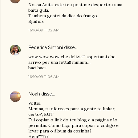
Nossa Anita, este teu post me despertou uma
baita gula.
Também gostei da dica do frango.
Bjinhos
16/10/09 11:02 AM
Federica Simoni
disse…
wow wow wow che delizia!!! aspettami che
arrivo per una fetta!! mmmm....
baci baci!
16/10/09 11:06 AM
Noah
disse…
Voltei,
Menina, tu ofereces para a gente te linkar,
certo?, BUT
Fui copiar o link do teu blog e a página não
permitiu. Como faço para copiar o código e
levar para o álbum da cozinha?
Hein?????