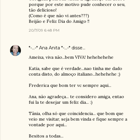
porque por este motivo pude conhecer o seu,
tão delicioso!
(Como é que não vi antes???)
Beijão e Feliz Dia do Amigo !!
20/7/09 6:48 PM
*-...-* Ana Anita *-...-*
disse…
Ameixa, viva não...bem VIVA! hehehehehe
Katia, sabe que é verdade...nao tinha me dado
conta disto, do almoço italiano...hehehehe ;)
Frederica que bom ter vc sempre aqui...
Ana, não agradeça... te considero amiga, entao
fui la te desejar um feliz dia... :)
Tânia, olha só que coincidencia... que bom que
veio me visitar, seja bem vinda e fique sempre a
vontade por aqui...
Besitos a todas...