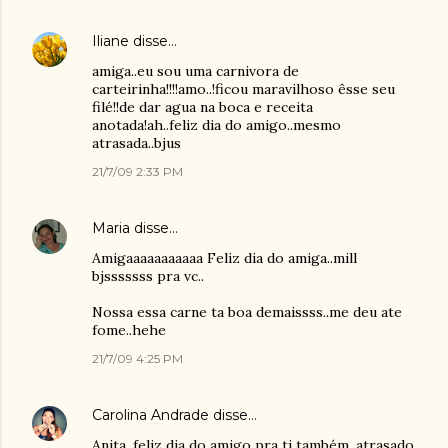
Iliane
disse…
amiga..eu sou uma carnivora de
carteirinha!!!!amo..!ficou maravilhoso êsse seu
filé!!de dar agua na boca e receita
anotada!ah..feliz dia do amigo..mesmo
atrasada..bjus
21/7/09 2:33 PM
Maria
disse…
Amigaaaaaaaaaaa Feliz dia do amiga..mill
bjsssssss pra vc..
Nossa essa carne ta boa demaissss..me deu ate
fome..hehe
21/7/09 4:25 PM
Carolina Andrade
disse…
Anita, feliz dia do amigo pra ti também, atrasado