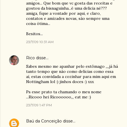
amigos... Que bom que vc gosta das receitas e
gostou da bisnaguinha...é uma delicia né???
amiga, fique a vontade por aqui, e claro,
contatos e amizades novas, são sempre uma
coisa ótima...
Besitos...
23/7/09 10:31 AM
Rico
disse…
Sabes mesmo me apanhar pelo estômago ,,,,já há
tanto tempo que não como delicias como essa
aí, estas convidada a cozinhar para mim aqui em
Nottingham lol :) jinhos doces :) xxx
Ps esse prato ta chamando o meu nome
...Ricooo hei Ricoooooo,,, eat me :)
23/7/09 1:47 PM
Baú da Conceição
disse…