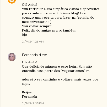
Olá Anita!
Vim retribuir a sua simpática visista e aproveitei
para conhecer o seu delicioso blog! Levei
comigo uma receita para fazer na festinha do
meu aniversário : )
Vou voltar sempre!
Feliz dia do amigo pra vc também
bjo
21/7/09 11:25 AM
Fernanda
disse…
Olá Anita!
Que delícia de mignon é esse hein... tbm não
entendia essa parte dos "vegetariamos". rs
Adorei o seu cantinho e voltarei mais vezes por
aqui..
Beijos,
Fernanda.
21/7/09 2:05 PM