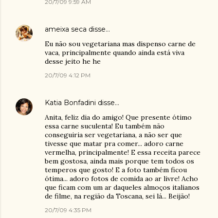
20/7/09 9:59 AM
ameixa seca
disse…
Eu não sou vegetariana mas dispenso carne de
vaca, principalmente quando ainda está viva
desse jeito he he
20/7/09 4:12 PM
Katia Bonfadini
disse…
Anita, feliz dia do amigo! Que presente ótimo
essa carne suculenta! Eu também não
conseguiria ser vegetariana, a não ser que
tivesse que matar pra comer... adoro carne
vermelha, principalmente! E essa receita parece
bem gostosa, ainda mais porque tem todos os
temperos que gosto! E a foto também ficou
ótima... adoro fotos de comida ao ar livre! Acho
que ficam com um ar daqueles almoços italianos
de filme, na região da Toscana, sei lá... Beijão!
20/7/09 4:35 PM