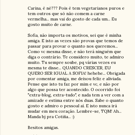
Carina, é né??? Pois é tem vegetarianos puros e
tem outros que só não comem a carne
vermelha... mas vai do gosto de cada um... Eu
gosto muito de carne.
Sofia, não importa os motivos, sei que é minha
amiga. E isto as vezes são provas que temos de
passar para provar o quanto nos queremos...
Como vc mesma disse, e não terá ninguém que
diga o contrário. Te considero muito, te admiro
muito. Tu sempre soube, pq várias vezes eu
mesma te disse... QUANDO CRESCER, EU
QUERO SER IGUAL A SOFIA! hehehe... Obrigada
por comentar amiga, me deixou feliz e aliviada.
Pense que isto tu faz por mim e vc, e não por
algo que possa ter acontecido. O ocorrido foi
"extra-blog, extra-tudo", e nada tem a ver com a
amizade e estima entre nós duas. Sabe o quanto
gosto e admiro o pessoal aí. E isto nunca irá
mudar em meu coração. Lembre-se, TQM! Ah...
Manda bj pra Cotiña... :)
Besitos amigas.