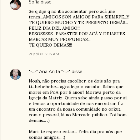
Sofía
disse…
Se q dije q no iba acomentar pero acá ,me
tenes...AMIGOS SON AMIGOS PARA SIEMRPE...Y
TE QUIERO MUCHO Y TE PRESPETO DEMÁS...
FELIZ DÍA DEL AMIGO!!!
BESOSSSSS...PASASTES POR ACÁ Y DEJASTES
MARCAS MUY PROFUNDAS...
TE QUERO DEMÁS!!!
20/7/09 12:13 AM
*-...-* Ana Anita *-...-*
disse…
Noah, não precisa escolher, os dois são pra
ti...hehehehe... agradeço o carinho. Sabes que
morei em PoA por 6 anos? Morava perto da
Igreja da Matriz. Quem sabe ainda passo por aí,
e temos a oportunidade de nos encontrar. fiz
um encontro da nossa comunidade no orkut,
com o pessoal, lá no Mercado público. Foi bom
demais... :)
Mari, te espero então... Feliz dia pra nós que
somos amigos... :)