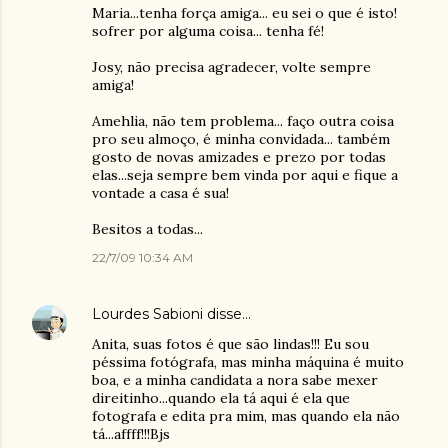
Maria...tenha força amiga... eu sei o que é isto!
sofrer por alguma coisa... tenha fé!
Josy, não precisa agradecer, volte sempre
amiga!
Amehlia, não tem problema... faço outra coisa
pro seu almoço, é minha convidada... também
gosto de novas amizades e prezo por todas
elas...seja sempre bem vinda por aqui e fique a
vontade a casa é sua!
Besitos a todas...
22/7/09 10:34 AM
Lourdes Sabioni
disse…
Anita, suas fotos é que são lindas!!! Eu sou
péssima fotógrafa, mas minha máquina é muito
boa, e a minha candidata a nora sabe mexer
direitinho...quando ela tá aqui é ela que
fotografa e edita pra mim, mas quando ela não
tá...affff!!!Bjs