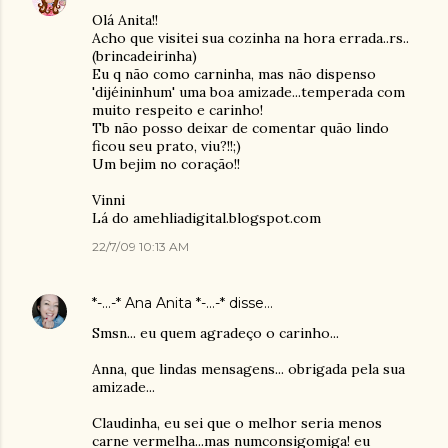
Olá Anita!!
Acho que visitei sua cozinha na hora errada..rs..
(brincadeirinha)
Eu q não como carninha, mas não dispenso
'dijéininhum' uma boa amizade...temperada com
muito respeito e carinho!
Tb não posso deixar de comentar quão lindo
ficou seu prato, viu?!!;)
Um bejim no coração!!
Vinni
Lá do amehliadigital.blogspot.com
22/7/09 10:13 AM
*-...-* Ana Anita *-...-*
disse…
Smsn... eu quem agradeço o carinho...
Anna, que lindas mensagens... obrigada pela sua
amizade...
Claudinha, eu sei que o melhor seria menos
carne vermelha...mas numconsigomiga! eu