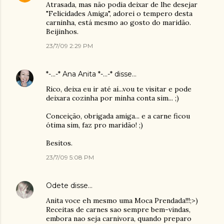
Atrasada, mas não podia deixar de lhe desejar
"Felicidades Amiga", adorei o tempero desta
carninha, está mesmo ao gosto do maridão.
Beijinhos.
23/7/09 2:29 PM
*-...-* Ana Anita *-...-*
disse…
Rico, deixa eu ir até aí...vou te visitar e pode
deixara cozinha por minha conta sim... ;)
Conceição, obrigada amiga... e a carne ficou
ótima sim, faz pro maridão! ;)
Besitos.
23/7/09 5:08 PM
Odete
disse…
Anita voce eh mesmo uma Moca Prendada!!!;>)
Receitas de carnes sao sempre bem-vindas,
embora nao seja carnivora, quando preparo