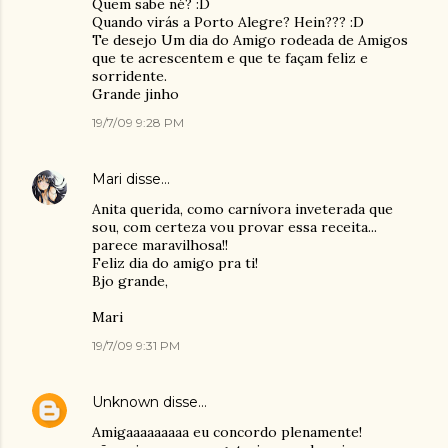
Quem sabe né? :D
Quando virás a Porto Alegre? Hein??? :D
Te desejo Um dia do Amigo rodeada de Amigos
que te acrescentem e que te façam feliz e
sorridente.
Grande jinho
19/7/09 9:28 PM
Mari
disse…
Anita querida, como carnívora inveterada que
sou, com certeza vou provar essa receita...
parece maravilhosa!!
Feliz dia do amigo pra ti!
Bjo grande,
Mari
19/7/09 9:31 PM
Unknown
disse…
Amigaaaaaaaaa eu concordo plenamente!