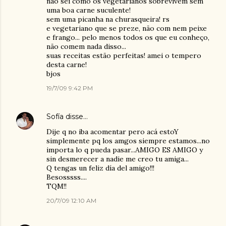
não sei como os vegetarianos sobrevivem sem
uma boa carne suculente!
sem uma picanha na churasqueira! rs
e vegetariano que se preze, não com nem peixe
e frango... pelo menos todos os que eu conheço,
não comem nada disso...
suas receitas estão perfeitas! amei o tempero
desta carne!
bjos
19/7/09 9:42 PM
Sofía
disse…
Dije q no iba acomentar pero acá estoY
simplemente pq los amgos siempre estamos...no
importa lo q pueda pasar...AMIGO ES AMIGO y
sin desmerecer a nadie me creo tu amiga...
Q tengas un feliz día del amigo!!!
Besosssss....
TQM!!
20/7/09 12:10 AM