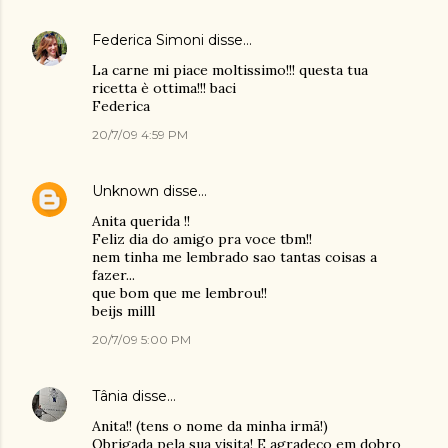
Federica Simoni
disse…
La carne mi piace moltissimo!!! questa tua
ricetta è ottima!!! baci
Federica
20/7/09 4:59 PM
Unknown
disse…
Anita querida !!
Feliz dia do amigo pra voce tbm!!
nem tinha me lembrado sao tantas coisas a
fazer...
que bom que me lembrou!!
beijs milll
20/7/09 5:00 PM
Tânia
disse…
Anita!! (tens o nome da minha irmã!)
Obrigada pela sua visita! E agradeço em dobro