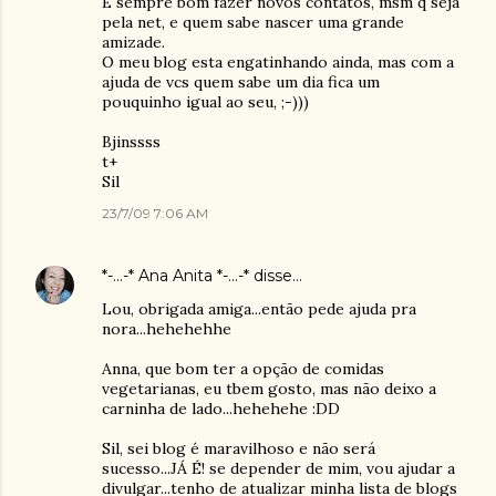
É sempre bom fazer novos contatos, msm q seja
pela net, e quem sabe nascer uma grande
amizade.
O meu blog esta engatinhando ainda, mas com a
ajuda de vcs quem sabe um dia fica um
pouquinho igual ao seu, ;-)))
Bjinssss
t+
Sil
23/7/09 7:06 AM
*-...-* Ana Anita *-...-*
disse…
Lou, obrigada amiga...então pede ajuda pra
nora...hehehehhe
Anna, que bom ter a opção de comidas
vegetarianas, eu tbem gosto, mas não deixo a
carninha de lado...hehehehe :DD
Sil, sei blog é maravilhoso e não será
sucesso...JÁ É! se depender de mim, vou ajudar a
divulgar...tenho de atualizar minha lista de blogs