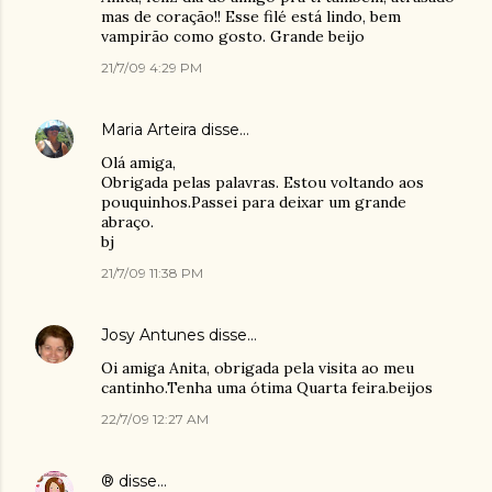
mas de coração!! Esse filé está lindo, bem
vampirão como gosto. Grande beijo
21/7/09 4:29 PM
Maria Arteira
disse…
Olá amiga,
Obrigada pelas palavras. Estou voltando aos
pouquinhos.Passei para deixar um grande
abraço.
bj
21/7/09 11:38 PM
Josy Antunes
disse…
Oi amiga Anita, obrigada pela visita ao meu
cantinho.Tenha uma ótima Quarta feira.beijos
22/7/09 12:27 AM
®
disse…