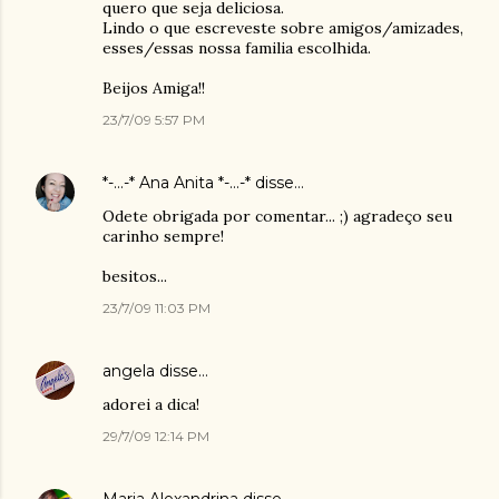
quero que seja deliciosa.
Lindo o que escreveste sobre amigos/amizades,
esses/essas nossa familia escolhida.
Beijos Amiga!!
23/7/09 5:57 PM
*-...-* Ana Anita *-...-*
disse…
Odete obrigada por comentar... ;) agradeço seu
carinho sempre!
besitos...
23/7/09 11:03 PM
angela
disse…
adorei a dica!
29/7/09 12:14 PM