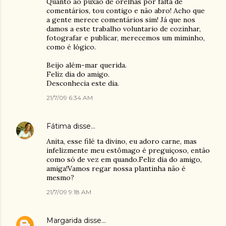
Quanto ao puxão de orelhas por falta de
comentários, tou contigo e não abro! Acho que
a gente merece comentários sim! Já que nos
damos a este trabalho voluntario de cozinhar,
fotografar e publicar, merecemos um miminho,
como é lógico.
Beijo além-mar querida.
Feliz dia do amigo.
Desconhecia este dia.
21/7/09 6:34 AM
Fátima
disse…
Anita, esse filé ta divino, eu adoro carne, mas
infelizmente meu estômago é preguiçoso, então
como só de vez em quando.Feliz dia do amigo,
amiga!Vamos regar nossa plantinha não é
mesmo?
21/7/09 9:18 AM
Margarida
disse…