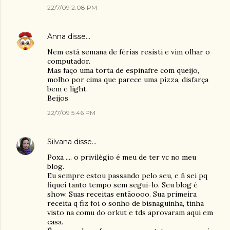
22/7/09 2:08 PM
Anna
disse…
Nem está semana de férias resisti e vim olhar o
computador.
Mas faço uma torta de espinafre com queijo,
molho por cima que parece uma pizza, disfarça
bem e light.
Beijos
22/7/09 5:46 PM
Silvana
disse…
Poxa .... o privilégio é meu de ter vc no meu
blog.
Eu sempre estou passando pelo seu, e ñ sei pq
fiquei tanto tempo sem segui-lo. Seu blog é
show. Suas receitas entãoooo. Sua primeira
receita q fiz foi o sonho de bisnaguinha, tinha
visto na comu do orkut e tds aprovaram aqui em
casa.