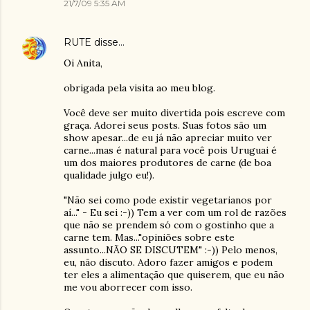
21/7/09 5:35 AM
RUTE
disse…
Oi Anita,
obrigada pela visita ao meu blog.
Você deve ser muito divertida pois escreve com
graça. Adorei seus posts. Suas fotos são um
show apesar...de eu já não apreciar muito ver
carne...mas é natural para você pois Uruguai é
um dos maiores produtores de carne (de boa
qualidade julgo eu!).
"Não sei como pode existir vegetarianos por
aí..." - Eu sei :-)) Tem a ver com um rol de razões
que não se prendem só com o gostinho que a
carne tem. Mas..."opiniões sobre este
assunto...NÃO SE DISCUTEM" :-)) Pelo menos,
eu, não discuto. Adoro fazer amigos e podem
ter eles a alimentação que quiserem, que eu não
me vou aborrecer com isso.