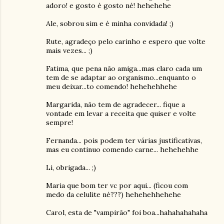
adoro! e gosto é gosto né! hehehehe
Ale, sobrou sim e é minha convidada! ;)
Rute, agradeço pelo carinho e espero que volte
mais vezes... ;)
Fatima, que pena não amiga...mas claro cada um
tem de se adaptar ao organismo...enquanto o
meu deixar...to comendo! hehehehhehe
Margarida, não tem de agradecer... fique a
vontade em levar a receita que quiser e volte
sempre!
Fernanda... pois podem ter várias justificativas,
mas eu continuo comendo carne... hehehehhe
Li, obrigada... ;)
Maria que bom ter vc por aqui... (ficou com
medo da celulite né???) hehehehhehehe
Carol, esta de "vampirão" foi boa...hahahahahaha