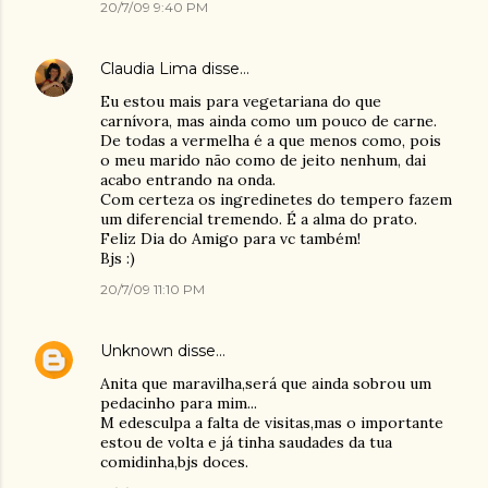
20/7/09 9:40 PM
Claudia Lima
disse…
Eu estou mais para vegetariana do que
carnívora, mas ainda como um pouco de carne.
De todas a vermelha é a que menos como, pois
o meu marido não como de jeito nenhum, dai
acabo entrando na onda.
Com certeza os ingredinetes do tempero fazem
um diferencial tremendo. É a alma do prato.
Feliz Dia do Amigo para vc também!
Bjs :)
20/7/09 11:10 PM
Unknown
disse…
Anita que maravilha,será que ainda sobrou um
pedacinho para mim...
M edesculpa a falta de visitas,mas o importante
estou de volta e já tinha saudades da tua
comidinha,bjs doces.