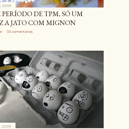
, 2009
 PERÍODO DE TPM, SÓ UM
Z A JATO COM MIGNON
ar
33 comentários
, 2009