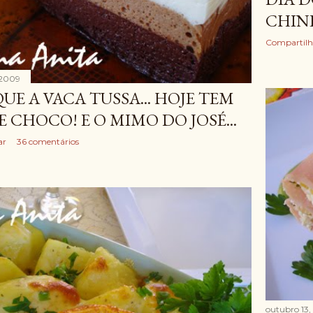
CHIN
Compartilh
 2009
UE A VACA TUSSA... HOJE TEM
E CHOCO! E O MIMO DO JOSÉ...
ar
36 comentários
outubro 13