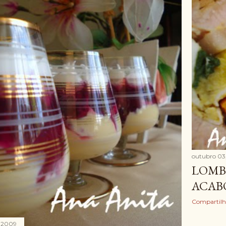
outubro 03
LOMB
ACAB
Compartilh
 2009