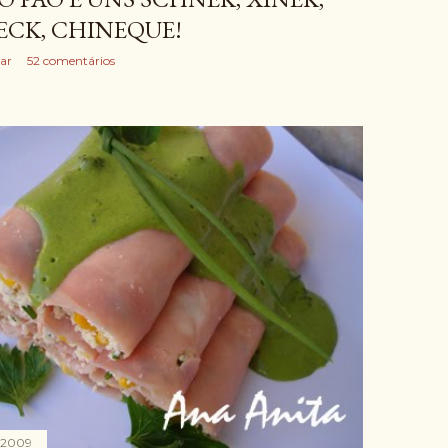
ECK, CHINEQUE!
ar
52 comentários
, 2009