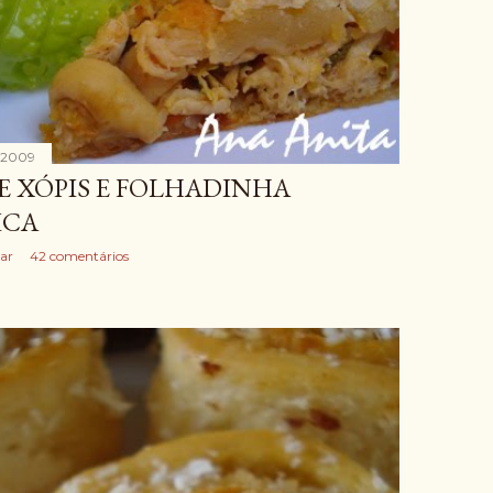
, 2009
E XÓPIS E FOLHADINHA
ICA
ar
42 comentários