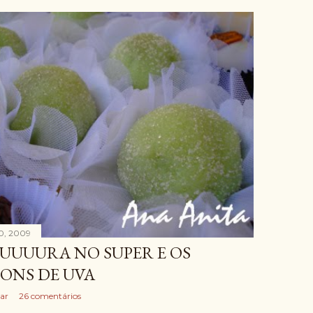
0, 2009
UUUURA NO SUPER E OS
ONS DE UVA
ar
26 comentários