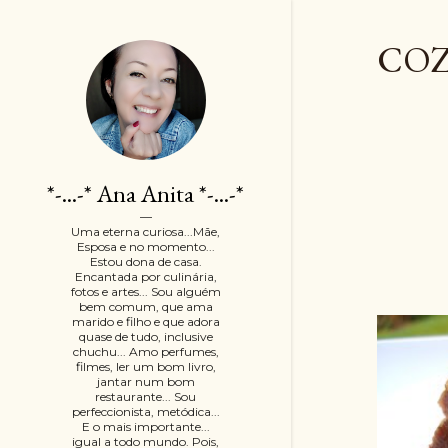
COZ
*-...-* Ana Anita *-...-*
P
Uma eterna curiosa...Mãe,
o
Esposa e no momento...
Estou dona de casa.
Encantada por culinária,
s
fotos e artes... Sou alguém
bem comum, que ama
t
marido e filho e que adora
quase de tudo, inclusive
chuchu... Amo perfumes,
a
filmes, ler um bom livro,
jantar num bom
g
restaurante... Sou
perfeccionista, metódica...
E o mais importante...
e
igual a todo mundo. Pois,