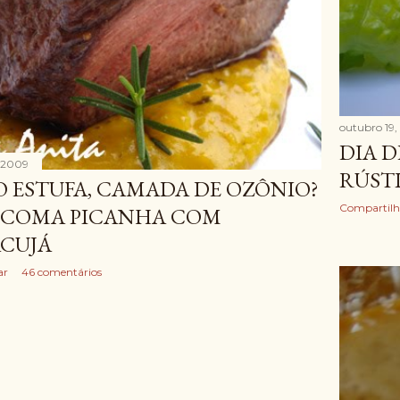
outubro 19
DIA D
 2009
RÚST
O ESTUFA, CAMADA DE OZÔNIO?
Compartilh
! COMA PICANHA COM
CUJÁ
ar
46 comentários