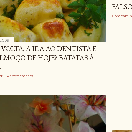
FALSO
Compartilh
 2009
 VOLTA, A IDA AO DENTISTA E
LMOÇO DE HOJE? BATATAS À
.
ar
47 comentários