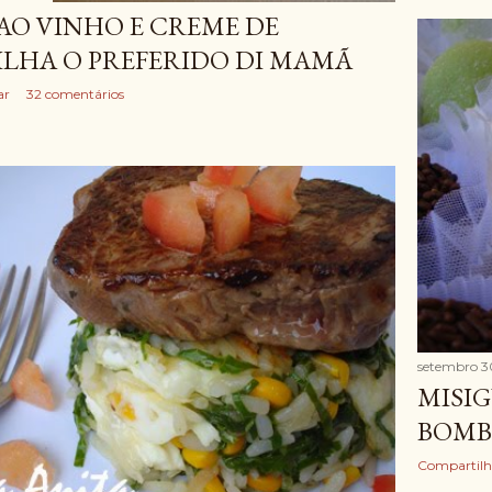
AO VINHO E CREME DE
LHA O PREFERIDO DI MAMÃ
ar
32 comentários
setembro 3
MISIG
BOMB
Compartilh